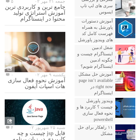
جمعه ۲۱ مهر ۰۲
۵
سری های لپ تاپ
جامع ترین و کاربردی ترین
ایسوس
آموزش استراتژی تولید
محتوا در اینستاگرام
آموزش دستورات
پاورشل به همراه
فهرست کامل کد
های ویندوز پاورشل
شغل ادمین
اینستاگرام چیست و
چگونه ادمین
اینستاگرام شویم؟
آموزش حل مشکل
یکشنبه ۹ مهر ۰۲
۰
آموزش نحوه فعال سازی
page isn’t available
هات اسپات آیفون
right now در
اینستاگرام
ویندوز پاورشل
چیست ؟ کاربرد ها و
نحوه فعال سازی
powershell
۱۱ راهکار برای حل
شنبه ۲۵ شهریور ۰۲
۴
فایل jsp چیست و چه
مشکل
کاربردی در زبان برنامه