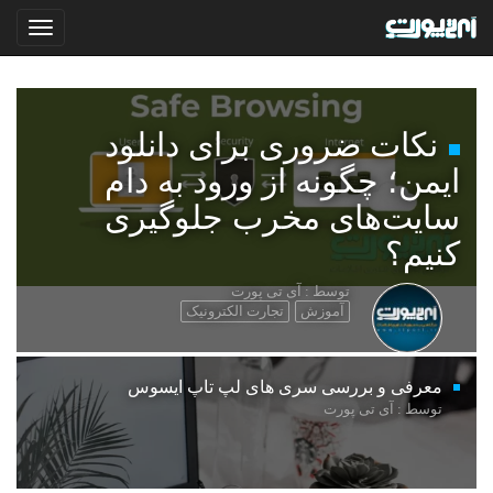
نکات ضروری برای دانلود
ایمن؛ چگونه از ورود به دام
سایت‌های مخرب جلوگیری
کنیم؟
توسط : آی تی پورت
آموزش
تجارت الکترونیک
معرفی و بررسی سری های لپ تاپ ایسوس
توسط : آی تی پورت