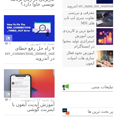
نویسی جاوا دارد؟
err_name_not_resolved اندروید
معرفی و بررسی
تفاوت سری لپ تاپ
های MSI
جامع ترین و کاربردی
ترین آموزش
استراتژی تولید محتوا
شنبه ۱۸ شهریور ۰۲
۳
در اینستاگرام
۷ راه حل رفع خطای
err_connection_timed_out
آموزش نحوه فعال
در اندروید
سازی هات اسپات
آیفون
تبلیغات متنی
پنج شنبه ۲۳ اردیبهشت ۰۰
۳
آموزش آپدیت آیفون با
اینترنت گوشی
پر بحث ترین ها