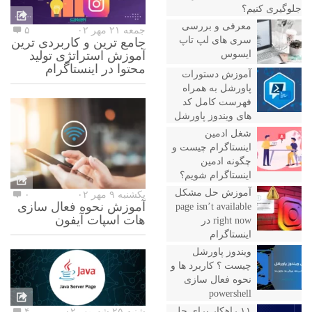
جلوگیری کنیم؟
معرفی و بررسی
جمعه ۲۱ مهر ۰۲
۵
سری های لپ تاپ
جامع ترین و کاربردی ترین
ایسوس
آموزش استراتژی تولید
محتوا در اینستاگرام
آموزش دستورات
پاورشل به همراه
فهرست کامل کد
های ویندوز پاورشل
شغل ادمین
اینستاگرام چیست و
چگونه ادمین
اینستاگرام شویم؟
آموزش حل مشکل
یکشنبه ۹ مهر ۰۲
۰
آموزش نحوه فعال سازی
page isn’t available
هات اسپات آیفون
right now در
اینستاگرام
ویندوز پاورشل
چیست ؟ کاربرد ها و
نحوه فعال سازی
powershell
۱۱ راهکار برای حل
شنبه ۲۵ شهریور ۰۲
۴