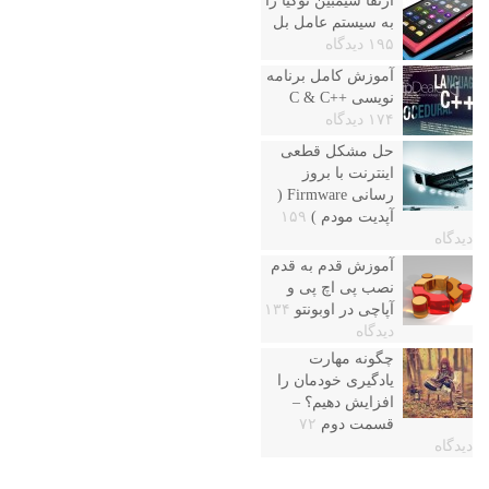
ارتقا سیمبین نوکیا را
به سیستم عامل بل
۱۹۵ دیدگاه
آموزش کامل برنامه
نویسی ++C & C
۱۷۴ دیدگاه
حل مشکل قطعی
اینترنت با بروز
رسانی Firmware (
آپدیت مودم )
۱۵۹
دیدگاه
آموزش قدم به قدم
نصب پی اچ پی و
آپاچی در اوبونتو
۱۳۴
دیدگاه
چگونه مهارت
یادگیری خودمان را
افزایش دهیم؟ –
قسمت دوم
۷۲
دیدگاه