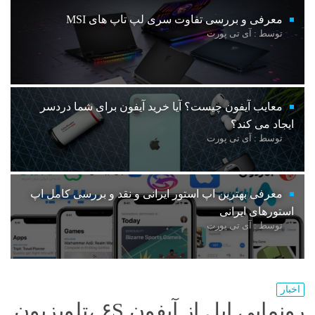
معرفی و بررسی تفاوت سری لپ تاپ های MSI
توسط : آی تی پورت
معایب آیفون چیست؟ آیا خرید آیفون برای شما دردسر
ایجاد می کند؟
توسط : آی تی پورت
معرفی بهترین اپ استور ایرانی و نقد و بررسی کامل اپ
استورهای ایرانی
توسط : آی تی پورت
اخبار
رونمایی اپل از آیفون ۶S ،تلویزیون