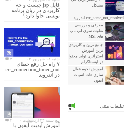
فایل jsp چیست و چه
مشکل
کاربردی در زبان برنامه
نویسی جاوا دارد؟
err_name_not_resolved اندروید
معرفی و بررسی
تفاوت سری لپ تاپ
های MSI
جامع ترین و کاربردی
ترین آموزش
استراتژی تولید محتوا
شنبه ۱۸ شهریور ۰۲
۳
در اینستاگرام
۷ راه حل رفع خطای
err_connection_timed_out
آموزش نحوه فعال
در اندروید
سازی هات اسپات
آیفون
تبلیغات متنی
پنج شنبه ۲۳ اردیبهشت ۰۰
۳
آموزش آپدیت آیفون با