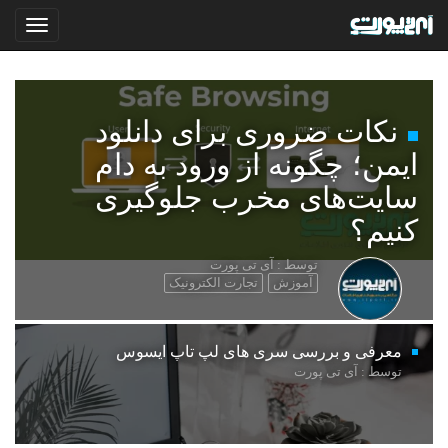
نکات ضروری برای دانلود
ایمن؛ چگونه از ورود به دام
سایت‌های مخرب جلوگیری
کنیم؟
توسط : آی تی پورت
آموزش
تجارت الکترونیک
معرفی و بررسی سری های لپ تاپ ایسوس
توسط : آی تی پورت