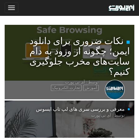
نکات ضروری برای دانلود
ایمن؛ چگونه از ورود به دام
سایت‌های مخرب جلوگیری
کنیم؟
توسط : آی تی پورت
آموزش
تجارت الکترونیک
معرفی و بررسی سری های لپ تاپ ایسوس
توسط : آی تی پورت