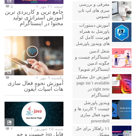
معرفی و بررسی
جمعه ۲۱ مهر ۰۲
۵
سری های لپ تاپ
جامع ترین و کاربردی ترین
ایسوس
آموزش استراتژی تولید
محتوا در اینستاگرام
آموزش دستورات
پاورشل به همراه
فهرست کامل کد
های ویندوز پاورشل
شغل ادمین
اینستاگرام چیست و
چگونه ادمین
اینستاگرام شویم؟
آموزش حل مشکل
یکشنبه ۹ مهر ۰۲
۰
آموزش نحوه فعال سازی
page isn’t available
هات اسپات آیفون
right now در
اینستاگرام
ویندوز پاورشل
چیست ؟ کاربرد ها و
نحوه فعال سازی
powershell
۱۱ راهکار برای حل
شنبه ۲۵ شهریور ۰۲
۴
فایل jsp چیست و چه
مشکل