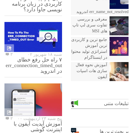
کاربردی در زبان برنامه
نویسی جاوا دارد؟
err_name_not_resolved اندروید
معرفی و بررسی
تفاوت سری لپ تاپ
های MSI
جامع ترین و کاربردی
ترین آموزش
استراتژی تولید محتوا
شنبه ۱۸ شهریور ۰۲
۳
در اینستاگرام
۷ راه حل رفع خطای
err_connection_timed_out
آموزش نحوه فعال
در اندروید
سازی هات اسپات
آیفون
تبلیغات متنی
پنج شنبه ۲۳ اردیبهشت ۰۰
۳
آموزش آپدیت آیفون با
اینترنت گوشی
پر بحث ترین ها