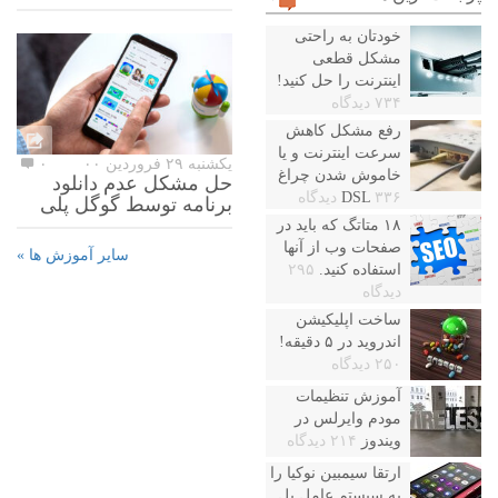
خودتان به راحتی
مشکل قطعی
اینترنت را حل کنید!
۷۳۴ دیدگاه
رفع مشکل کاهش
سرعت اینترنت و یا
یکشنبه ۲۹ فروردین ۰۰
۰
خاموش شدن چراغ
حل مشکل عدم دانلود
۳۳۶ دیدگاه
DSL
برنامه توسط گوگل پلی
۱۸ متاتگ که باید در
صفحات وب از آنها
سایر آموزش ها »
استفاده کنید.
۲۹۵
دیدگاه
ساخت اپلیکیشن
اندروید در ۵ دقیقه!
۲۵۰ دیدگاه
آموزش تنظیمات
مودم وایرلس در
ویندوز
۲۱۴ دیدگاه
ارتقا سیمبین نوکیا را
به سیستم عامل بل