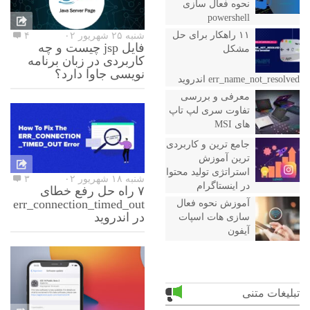
نحوه فعال سازی
powershell
۱۱ راهکار برای حل
شنبه ۲۵ شهریور ۰۲
۴
فایل jsp چیست و چه
مشکل
کاربردی در زبان برنامه
نویسی جاوا دارد؟
err_name_not_resolved اندروید
معرفی و بررسی
تفاوت سری لپ تاپ
های MSI
جامع ترین و کاربردی
ترین آموزش
استراتژی تولید محتوا
شنبه ۱۸ شهریور ۰۲
۳
در اینستاگرام
۷ راه حل رفع خطای
err_connection_timed_out
آموزش نحوه فعال
در اندروید
سازی هات اسپات
آیفون
تبلیغات متنی