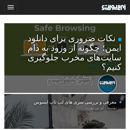
نکات ضروری برای دانلود
ایمن؛ چگونه از ورود به دام
سایت‌های مخرب جلوگیری
کنیم؟
توسط : آی تی پورت
آموزش
تجارت الکترونیک
معرفی و بررسی سری های لپ تاپ ایسوس
توسط : آی تی پورت