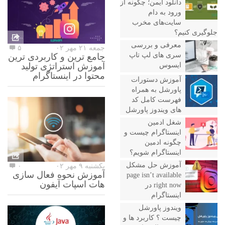
دانلود ایمن؛ چگونه از
ورود به دام
سایت‌های مخرب
جلوگیری کنیم؟
معرفی و بررسی
جمعه ۲۱ مهر ۰۲
۵
سری های لپ تاپ
جامع ترین و کاربردی ترین
ایسوس
آموزش استراتژی تولید
محتوا در اینستاگرام
آموزش دستورات
پاورشل به همراه
فهرست کامل کد
های ویندوز پاورشل
شغل ادمین
اینستاگرام چیست و
چگونه ادمین
اینستاگرام شویم؟
آموزش حل مشکل
یکشنبه ۹ مهر ۰۲
۰
آموزش نحوه فعال سازی
page isn’t available
هات اسپات آیفون
right now در
اینستاگرام
ویندوز پاورشل
چیست ؟ کاربرد ها و