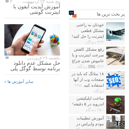
پنج شنبه ۲۳ اردیبهشت ۰۰
۳
آموزش آپدیت آیفون با
اینترنت گوشی
پر بحث ترین ها
خودتان به راحتی
مشکل قطعی
اینترنت را حل کنید!
۷۳۴ دیدگاه
رفع مشکل کاهش
سرعت اینترنت و یا
یکشنبه ۲۹ فروردین ۰۰
۰
خاموش شدن چراغ
حل مشکل عدم دانلود
۳۳۶ دیدگاه
DSL
برنامه توسط گوگل پلی
۱۸ متاتگ که باید در
صفحات وب از آنها
سایر آموزش ها »
استفاده کنید.
۲۹۵
دیدگاه
ساخت اپلیکیشن
اندروید در ۵ دقیقه!
۲۵۰ دیدگاه
آموزش تنظیمات
مودم وایرلس در