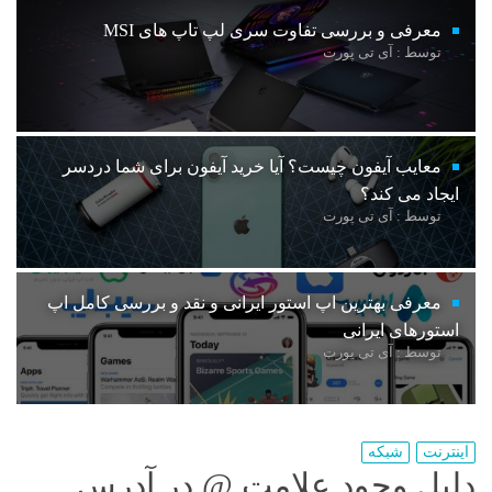
معرفی و بررسی تفاوت سری لپ تاپ های MSI
توسط : آی تی پورت
معایب آیفون چیست؟ آیا خرید آیفون برای شما دردسر
ایجاد می کند؟
توسط : آی تی پورت
معرفی بهترین اپ استور ایرانی و نقد و بررسی کامل اپ
استورهای ایرانی
توسط : آی تی پورت
اینترنت
شبکه
دلیل وجود علامت @ در آدرس