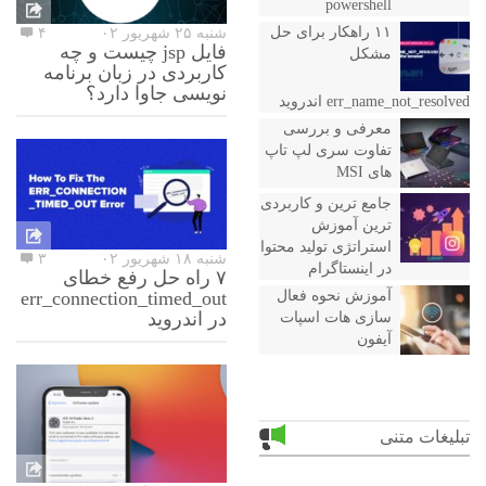
powershell
۱۱ راهکار برای حل
شنبه ۲۵ شهریور ۰۲
۴
فایل jsp چیست و چه
مشکل
کاربردی در زبان برنامه
نویسی جاوا دارد؟
err_name_not_resolved اندروید
معرفی و بررسی
تفاوت سری لپ تاپ
های MSI
جامع ترین و کاربردی
ترین آموزش
استراتژی تولید محتوا
شنبه ۱۸ شهریور ۰۲
۳
در اینستاگرام
۷ راه حل رفع خطای
err_connection_timed_out
آموزش نحوه فعال
در اندروید
سازی هات اسپات
آیفون
تبلیغات متنی