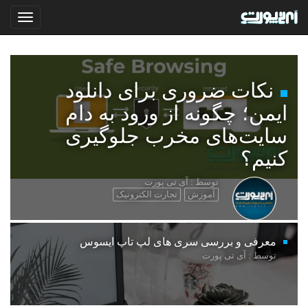
نکات ضروری برای دانلود
ایمن؛ چگونه از ورود به دام
سایت‌های مخرب جلوگیری
کنیم؟
توسط : آی تی پورت
آموزش
تجارت الکترونیک
معرفی و بررسی سری های لپ تاپ ایسوس
توسط : آی تی پورت