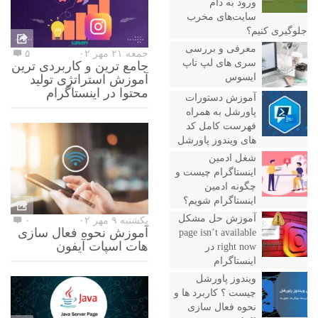
ورود به دام
سایت‌های مخرب
جلوگیری کنیم؟
معرفی و بررسی
جمعه ۲۱ مهر ۰۲
۵
سری های لپ تاپ
جامع ترین و کاربردی ترین
ایسوس
آموزش استراتژی تولید
محتوا در اینستاگرام
آموزش دستورات
پاورشل به همراه
فهرست کامل کد
های ویندوز پاورشل
شغل ادمین
اینستاگرام چیست و
چگونه ادمین
اینستاگرام شویم؟
آموزش حل مشکل
یکشنبه ۹ مهر ۰۲
۰
آموزش نحوه فعال سازی
page isn’t available
هات اسپات آیفون
right now در
اینستاگرام
ویندوز پاورشل
چیست ؟ کاربرد ها و
نحوه فعال سازی