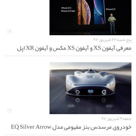
پنج شنبه ۲۲ شهریور ۹۷
معرفی آیفون XS و آیفون XS مکس و آیفون XR اپل
جمعه ۹ شهریور ۹۷
خودروی مرسدس بنز مفهومی مدل EQ Silver Arrow