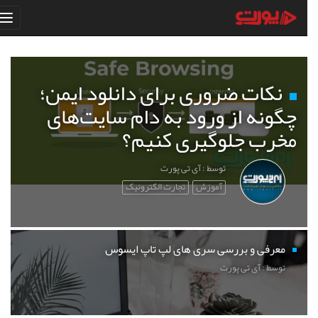
نکات ضروری برای دانلود ایمن؛
چگونه از ورود به دام سایت‌های
مخرب جلوگیری کنیم؟
توسط : آی تی پورت
آموزش
تجارت الکترونیک
معرفی و بررسی سری های لپ تاپ ایسوس
توسط : آی تی پورت