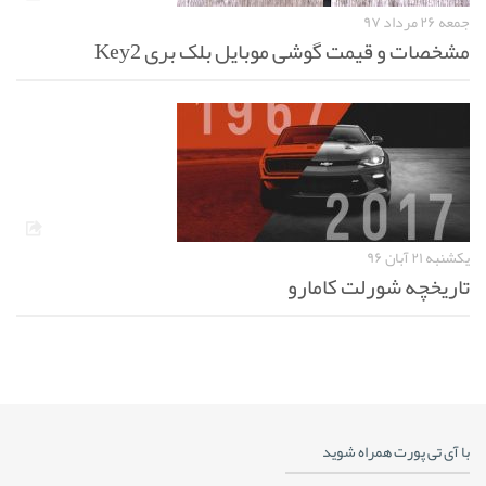
جمعه ۲۶ مرداد ۹۷
مشخصات و قیمت گوشی موبایل بلک بری Key2
یکشنبه ۲۱ آبان ۹۶
تاریخچه شورلت کامارو
با آی تی پورت همراه شوید