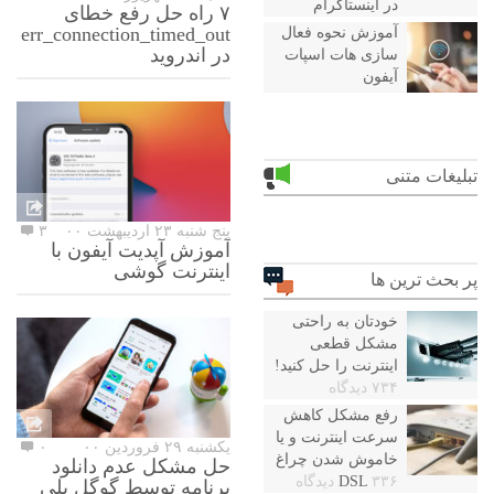
در اینستاگرام
۷ راه حل رفع خطای
err_connection_timed_out
آموزش نحوه فعال
در اندروید
سازی هات اسپات
آیفون
تبلیغات متنی
پنج شنبه ۲۳ اردیبهشت ۰۰
۳
آموزش آپدیت آیفون با
اینترنت گوشی
پر بحث ترین ها
خودتان به راحتی
مشکل قطعی
اینترنت را حل کنید!
۷۳۴ دیدگاه
رفع مشکل کاهش
سرعت اینترنت و یا
یکشنبه ۲۹ فروردین ۰۰
۰
خاموش شدن چراغ
حل مشکل عدم دانلود
۳۳۶ دیدگاه
DSL
برنامه توسط گوگل پلی