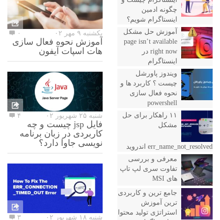
چگونه ادمین
اینستاگرام شویم؟
آموزش حل مشکل
یکشنبه ۹ مهر ۰۲
۰
آموزش نحوه فعال سازی
page isn’t available
هات اسپات آیفون
right now در
اینستاگرام
ویندوز پاورشل
چیست ؟ کاربرد ها و
نحوه فعال سازی
powershell
۱۱ راهکار برای حل
شنبه ۲۵ شهریور ۰۲
۴
فایل jsp چیست و چه
مشکل
کاربردی در زبان برنامه
نویسی جاوا دارد؟
err_name_not_resolved اندروید
معرفی و بررسی
تفاوت سری لپ تاپ
های MSI
جامع ترین و کاربردی
ترین آموزش
استراتژی تولید محتوا
شنبه ۱۸ شهریور ۰۲
۳