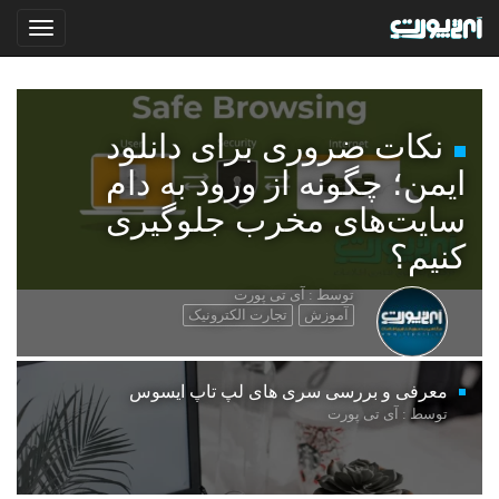
نکات ضروری برای دانلود
ایمن؛ چگونه از ورود به دام
سایت‌های مخرب جلوگیری
کنیم؟
توسط : آی تی پورت
آموزش
تجارت الکترونیک
معرفی و بررسی سری های لپ تاپ ایسوس
توسط : آی تی پورت