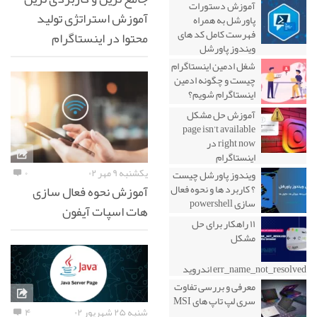
آموزش دستورات
آموزش استراتژی تولید
پاورشل به همراه
فهرست کامل کد های
محتوا در اینستاگرام
ویندوز پاورشل
شغل ادمین اینستاگرام
چیست و چگونه ادمین
اینستاگرام شویم؟
آموزش حل مشکل
page isn’t available
right now در
اینستاگرام
یکشنبه ۹ مهر ۰۲
۰
ویندوز پاورشل چیست
آموزش نحوه فعال سازی
؟ کاربرد ها و نحوه فعال
سازی powershell
هات اسپات آیفون
۱۱ راهکار برای حل
مشکل
err_name_not_resolved اندروید
معرفی و بررسی تفاوت
سری لپ تاپ های MSI
شنبه ۲۵ شهریور ۰۲
۴