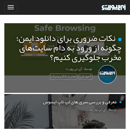
نکات ضروری برای دانلود ایمن؛
چگونه از ورود به دام سایت‌های
مخرب جلوگیری کنیم؟
توسط : آی تی پورت
آموزش
تجارت الکترونیک
معرفی و بررسی سری های لپ تاپ ایسوس
توسط : آی تی پورت