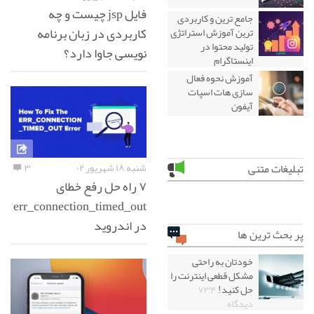
فایل jsp چیست و چه
جامع ترین و کاربردی
کاربردی در زبان برنامه
ترین آموزش استراتژی
تولید محتوا در
نویسی جاوا دارد؟
اینستاگرام
آموزش نحوه فعال
سازی هات اسپات
آیفون
شنبه ۱۸ شهریور ۰۲
۳
تبلیغات متنی
۷ راه حل رفع خطای
err_connection_timed_out
در اندروید
پر بحث ترین ها
خودتان به راحتی
مشکل قطعی اینترنت را
حل کنید!
۷۳۴
دیدگاه