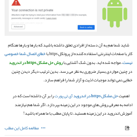
شاید شما هم به آن دسته از افرادی تعلق داشته باشید که بارها و بارها هنگام
کار با صفحات اینترنتی استفاده کننده از پروتکل
https
با
خطای اتصال شما خصوصی
نیست
، مواجه شده اید
.
بدون شک آشنایی با
روش
حل
مشکل
https
در
اندروید
در چنین مواردی بسیار ضروری به نظر می رسد
.
بدین ترتیب دیگر دیدن چنین
خطایی نمی تواند موجبات اذیت و آزار شما را فراهم سازد
.
اهمیت
حل
مشکل
https
در
اندروید
آی تی پورت
را بر آن داشته است که در
ادامه به معرفی روش های موجود در این زمینه بپردازد
.
اگر شما هم نیازمند
آموزش اندروید در این زمینه هستید، تا پایان مطلب با ما همراه باشید
!
مطالعه کامل این مطلب