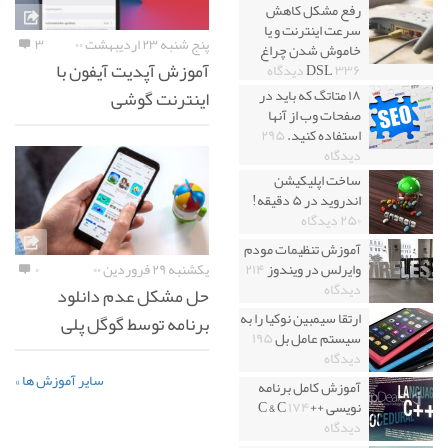
رفع مشکل کاهش
سرعت اینترنت و یا
پنج شنبه ۲۳ اردیبهشت ۰۰
۳
خاموش شدن چراغ
آموزش آپدیت آیفون با
۳۳۶ دیدگاه
DSL
اینترنت گوشی
۱۸ متاتگ که باید در
صفحات وب از آنها
استفاده کنید.
۲۹۵
دیدگاه
ساخت اپلیکیشن
اندروید در ۵ دقیقه!
۲۵۰ دیدگاه
آموزش تنظیمات مودم
یکشنبه ۲۹ فروردین ۰۰
۰
وایرلس در ویندوز
۲۱۴
دیدگاه
حل مشکل عدم دانلود
ارتقا سیمبین نوکیا را به
برنامه توسط گوگل پلی
سیستم عامل بل
۱۹۵
دیدگاه
سایر آموزش ها »
آموزش کامل برنامه
نویسی ++C & C
۱۷۴
دیدگاه