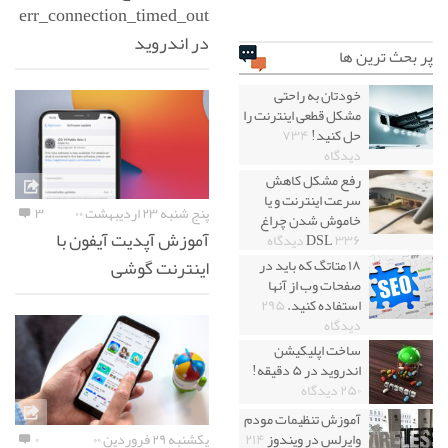
err_connection_timed_out
در اندروید
پر بحث ترین ها
خودتان به راحتی
مشکل قطعی اینترنت را
حل کنید!
۷۳۴
دیدگاه
رفع مشکل کاهش
سرعت اینترنت و یا
پنج شنبه ۲۳ اردیبهشت ۰۰
۳
خاموش شدن چراغ
آموزش آپدیت آیفون با
۳۳۶ دیدگاه
DSL
اینترنت گوشی
۱۸ متاتگ که باید در
صفحات وب از آنها
استفاده کنید.
۲۹۵
دیدگاه
ساخت اپلیکیشن
اندروید در ۵ دقیقه!
۲۵۰ دیدگاه
آموزش تنظیمات مودم
یکشنبه ۲۹ فروردین ۰۰
۰
وایرلس در ویندوز
۲۱۴