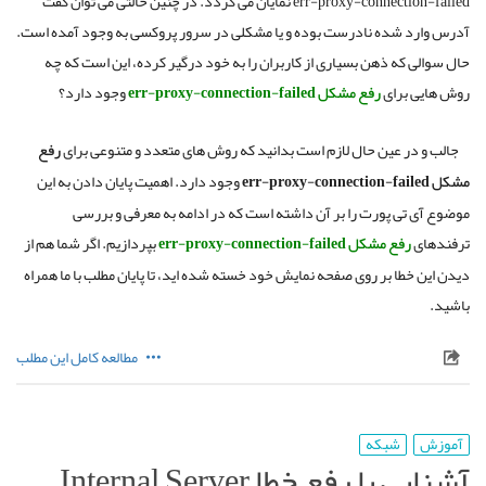
err-proxy-connection-failed
نمایان می گردد
.
در چنین حالتی می توان گفت
آدرس وارد شده نادرست بوده و یا مشکلی در سرور پروکسی به وجود آمده است
.
حال سوالی که ذهن بسیاری از کاربران را به خود درگیر کرده، این است که چه
روش هایی برای
رفع
مشکل
err-proxy-connection-failed
وجود دارد؟
جالب و در عین حال لازم است بدانید که روش های متعدد و متنوعی برای
رفع
مشکل
err-proxy-connection-failed
وجود دارد
.
اهمیت پایان دادن به این
موضوع آی تی پورت را بر آن داشته است که در ادامه به معرفی و بررسی
ترفندهای
رفع
مشکل
err-proxy-connection-failed
بپردازیم
.
اگر شما هم از
دیدن این خطا بر روی صفحه نمایش خود خسته شده اید، تا پایان مطلب با ما همراه
باشید
.
مطالعه کامل این مطلب
آموزش
شبکه
آشنایی با رفع خطا Internal Server