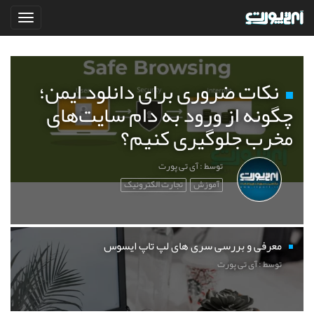
نکات ضروری برای دانلود ایمن؛
چگونه از ورود به دام سایت‌های
مخرب جلوگیری کنیم؟
توسط : آی تی پورت
آموزش
تجارت الکترونیک
معرفی و بررسی سری های لپ تاپ ایسوس
توسط : آی تی پورت