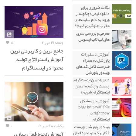
نکات ضروری برای
دانلود ایمن؛ چگونه از
ورود به دام سایت‌های
مخرب جلوگیری کنیم؟
معرفی و بررسی سری
های لپ تاپ ایسوس
جمعه ۲۱ مهر ۰۲
۵
جامع ترین و کاربردی ترین
آموزش دستورات
آموزش استراتژی تولید
پاورشل به همراه
فهرست کامل کد های
محتوا در اینستاگرام
ویندوز پاورشل
شغل ادمین اینستاگرام
چیست و چگونه ادمین
اینستاگرام شویم؟
آموزش حل مشکل
page isn’t available
right now در
اینستاگرام
یکشنبه ۹ مهر ۰۲
۰
ویندوز پاورشل چیست
آموزش نحوه فعال سازی
؟ کاربرد ها و نحوه فعال