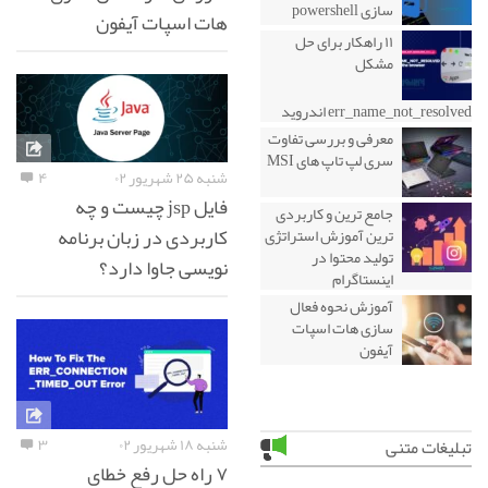
سازی powershell
هات اسپات آیفون
۱۱ راهکار برای حل
مشکل
err_name_not_resolved اندروید
معرفی و بررسی تفاوت
سری لپ تاپ های MSI
شنبه ۲۵ شهریور ۰۲
۴
فایل jsp چیست و چه
جامع ترین و کاربردی
کاربردی در زبان برنامه
ترین آموزش استراتژی
تولید محتوا در
نویسی جاوا دارد؟
اینستاگرام
آموزش نحوه فعال
سازی هات اسپات
آیفون
شنبه ۱۸ شهریور ۰۲
۳
تبلیغات متنی
۷ راه حل رفع خطای