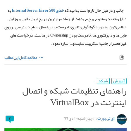
جالب و در عین حال لازم است بدانید که
خطای
Internal Server Error 500
به
دلایل متعدد و متنوعی رخ می دهد
.
از جمله مهم ترین و رایج ترین دلایل بروز این
خطا می توان به موارد گوناگونی نظیری نادرست بودن اعمال سطح دسترسی بر روی
فایل ها و دایرکتوری ها، نادرست بودن
Ownership
در هاست، درخواست های
غیر معتبر از جانب اسکریپت سایت و
…
اشاره نمود
.
مطالعه کامل این مطلب
آموزش
شبکه
راهنمای تنظیمات شبکه و اتصال
اینترنت در VirtualBox
آی تی پورت
:::
چهارشنبه ۱۰ دی ۹۹
۲