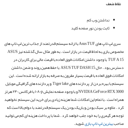
نقاط ضعف
نداشتن وب کم
ثابت بودن نور صفحه کلید
سری لپ تاپ های Asus TUF با ارائه سیستم قدرتمند از جذاب ترین لپ تاپ های
مخصوص بازی به لحاظ قیمت در بازار است . به طور مثال سال گذشته نیز ASUS
TUF A 15
با وجود داشتن امکانات فوق العاده با قیمت عالی برای کاربران در
دسترس بود . حال ASUS TUF DASH 15
با حفظ همین روند و ضمن داشتن
امکانات فوق العاده با قیمت بسیار مقرون به صرفه به بازار ارائه شده است . این
سیستم با بهره بردن از
پردازنده های Tiger lake
و پردازنده های گرافیکی موبایل
NVIDIA GeForce RTX 3000 و با وجود صفحه نمایش ۱۰۸۰p با فرکانس ۲۴۰ هرتز
همراه است . با تمام این امکانات شما هزینه زیادی برای خرید این سیستم
نخواهید
کرد . علاوه بر سبک بودن و باریک بودن یک سیستم قدرتمند با دوام بالا است که
توجه هر گیمری را به خود جلب خواهد کرد . شما با پرداخت هزینه ای کم می توانید
صاحب
بهترین لپ تاپ بازی
شوید.