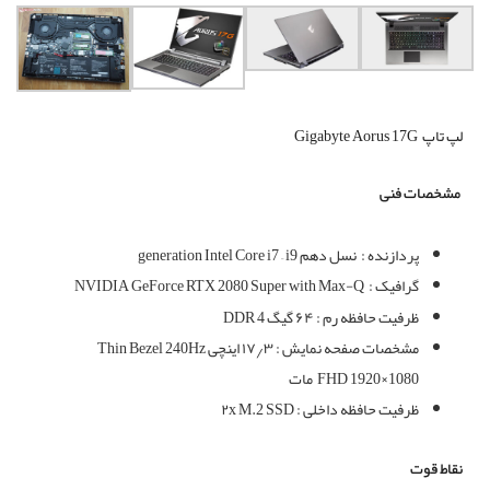
لپ تاپ
Gigabyte Aorus 17G
مشخصات فنی
پردازنده :
نسل دهم generation Intel Core i7 – i9
گرافیک :
NVIDIA GeForce RTX 2080 Super with Max-Q
ظرفیت حافظه رم : ۶۴ گیگ DDR 4
مشخصات صفحه نمایش : ۱۷٫۳ اینچی Thin Bezel 240Hz
FHD 1920×1080 مات
ظرفیت حافظه داخلی : ۲x M.2 SSD
نقاط قوت