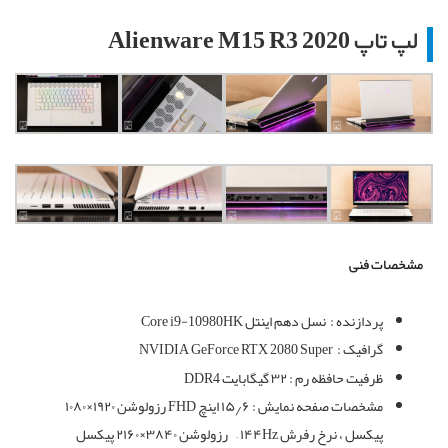
لپ تاپ Alienware M15 R3 2020
مشخصات فنی
پردازنده :
نسل دهم اینتل
Core i9-10980HK
گرافیک :
NVIDIA GeForce RTX 2080 Super
ظرفیت حافظه رم :
۳۲
گیگابایت
DDR4
مشخصات صفحه نمایش :
۱۵٫۶
اینچ
FHD
رزولوشن ۱۹۲۰×۱۰۸۰
پیکسل ، نرخ رفرش ۱۴۴
Hz –
رزولوشن ۳۸۴۰×۲۱۶۰ پیکسل