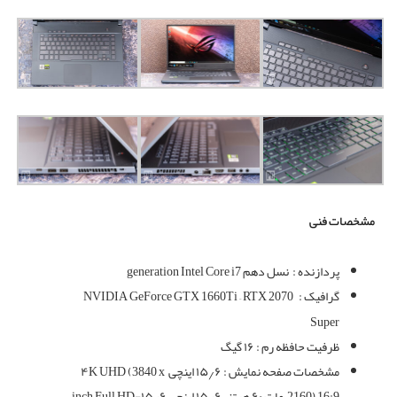
مشخصات فنی
پردازنده :
نسل دهم generation Intel Core i7
گرافیک :
NVIDIA GeForce GTX 1660Ti – RTX 2070
Super
ظرفیت حافظه رم : ۱۶ گیگ
مشخصات صفحه نمایش : ۱۵٫۶ اینچی
۴K UHD (3840 x
2160) 16:9
مات ۶۰ هرتز ،۱۵٫۶ اینچی ۱۵٫۶-inch Full HD