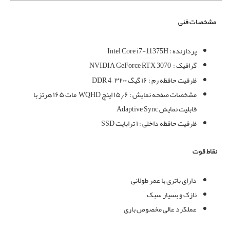
مشخصات فنی
پردازنده
: Intel Core i7-11375H
گرافیک :
NVIDIA GeForce RTX 3070
ظرفیت حافظه رم : ۱۶ گیگ DDR 4 – ۳۲۰۰
مشخصات صفحه نمایش : ۱۵٫۶ اینچ WQHD
مات ۱۶۵ هرتز با
قابلیت نمایش Adaptive Sync
ظرفیت حافظه داخلی : ۱ ترابایت SSD
نقاط قوت
دارای باتری با عمر طولانی
نازک و بسیار سبک
عملکرد عالی مخصوص باری