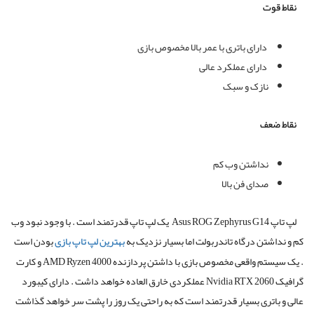
نقاط قوت
دارای باتری با عمر بالا مخصوص بازی
دارای عملکرد عالی
نازک و سبک
نقاط ضعف
نداشتن وب کم
صدای فن بالا
لپ تاپ
Asus ROG Zephyrus G14
یک لپ تاپ قدرتمند است . با وجود نبود وب
کم و نداشتن درگاه تاندربولت اما بسیار نزدیک به
بهترین لپ تاپ بازی
بودن است
. یک سیستم واقعی مخصوص بازی با داشتن پردازنده AMD Ryzen 4000 و کارت
گرافیک Nvidia RTX 2060 عملکردی خارق العاده خواهد داشت . دارای کیبورد
عالی و باتری بسیار قدرتمند است که به راحتی یک روز را پشت سر خواهد گذاشت