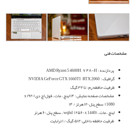
مشخصات فنی
پردازنده :
AMD Ryzen 5 4600H – ۷ ۴۸۰۰H
گرافیک :
NVIDIA GeForce GTX 1660TI – RTX 2060
ظرفیت حافظه رم : تا ۳۲ گیگ
مشخصات صفحه نمایش : ۱۴ اینچ ، مات ، فول اچ دی (۱۹۲۰ x
1080) سطح پنل ۱۲۰ هرتز / ۱۴
اینچ ، مات ، wqhd (۲۵۶۰ x 1440) ، سطح پنل ۶۰ هرتز
ظرفیت حافظه داخلی :۵۱۲ گیگ / ۱ ترابایت