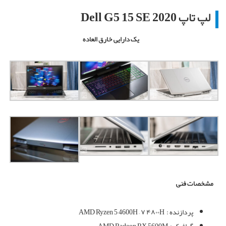
لپ تاپ Dell G5 15 SE 2020
یک دارایی خارق العاده
مشخصات فنی
پردازنده :
AMD Ryzen 5 4600H – ۷ ۴۸۰۰H
گرافیک :
AMD Radeon RX 5600M