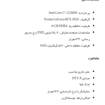
پردازنده :
Intel Core i7-12500H
گرافیک : Nvidia GeForce RTX 3050
ظرفیت حافظه رم : ۱۶GB DDR4
مشخصات صفحه نمایش : ۱۵٫۶ اینچی FHD نرخ به روز
رسانی: ۱۴۴ هرتز
ظرفیت حافظه داخلی : ۵۱۲ گیگابایت SSD
نقاط قوت
عمر باتری مناسب
صدای DTS:X
Wi-Fi 6
نمایشگر با نرخ تازه‌سازی ۱۴۴ هرتز
امکان ارتقاء توسط کاربر