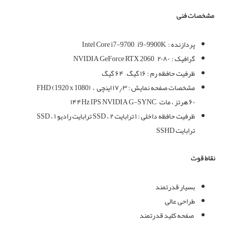
مشخصات فنی
پردازنده :
Intel Core i7-9700 – i9-9900K
گرافیک :
NVIDIA GeForce RTX 2060 – ۲۰۸۰
ظرفیت حافظه رم : ۱۶ گیگ
–
۶۴ گیگ
مشخصات صفحه نمایش : ۱۷٫۳ اینچی FHD (1920 x 1080) ،
۶۰ هرتز ، مات – ۱۴۴Hz IPS NVIDIA G-SYNC
ظرفیت حافظه داخلی : ۱ ترابایت SSD ، ۲ ترابایت رادیو SSD ، ۱
ترابایت SSHD
نقاط قوت
بسیار قدرتمند
طراحی عالی
صفحه کلید قدرتمند