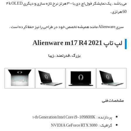
می باشد . یک نمایشگر فول اچ دی با ۳۰۰ هرتز نرخ تازه سازی و دیگری ۴k OLED
60 هرتزی .
سری
Alienware
مانند همیشه تخصص خود در طراحی را نیز حفظ کرده است .
لپ تاپ Alienware m17 R4 2021
بزرگ ، قدرتمند ، زیبا
مشخصات فنی
پردازنده :
۱۰th Generation Intel Core i9-10980HK
گرافیک :
NVIDIA GeForce RTX 3080