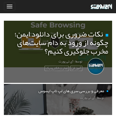
نکات ضروری برای دانلود ایمن؛
چگونه از ورود به دام سایت‌های
مخرب جلوگیری کنیم؟
توسط : آی تی پورت
آموزش
تجارت الکترونیک
معرفی و بررسی سری های لپ تاپ ایسوس
توسط : آی تی پورت