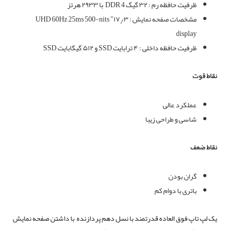
ظرفیت حافظه رم : ۳۲ گیگ DDR 4
با ۲۹۳۳ هرتز
مشخصات صفحه نمایش : ۱۷٫۳″ UHD 60Hz 25ms 500-nits
display
ظرفیت حافظه داخلی : ۴ ترابایت SSD و ۵۱۲ گیگابایت SSD
نقاط قوت
عملکرد عالی
شاسی و طراحی زیبا
نقاط ضعف
گران بودن
باتری با دوام کم
یک لپ تاپ فوق العاده قدرتمند با نسل دهم پردازنده
با داشتن صفحه نمایش