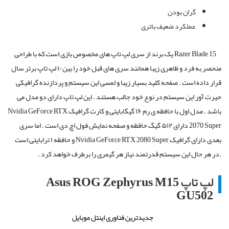
گران بودن
عملکرد ضعیف باتری
Razer Blade 15
یک برند از سری لپ تاپ های مخصوص بازی است که با طراحی
منحصر به فرد و ظاهری زیبا همانند سری های قبل خود را بین ۱۰ لپ تاپ برتر سال
قرار داده است . صفحه کلید بسیار زیبا و لمسی این سیستم و پردازنده گرافیکی
حیرت آور این سیستم در نوع خود جالب هستند . این لپ تاپ دارای دو مدل می
باشد . مدل اول با حافظه ی رم ۱۶ گیگابایتی و کارت گرافیک
Nvidia GeForce RTX
2070 Super
دارای ۵۱۲ گیگ حافظه و صفحه نمایش فول اچ دی است . اما سری
بعدی دارای گرافیک
Nvidia GeForce RTX 2080 Super
و حافظه ۱ ترابایتی است
.در هر حال این سیستم قدرتمند نیاز هر گیمری را برطرف خواهد کر
د .
لپ تاپ
Asus ROG Zephyrus M15
GU502
جدیدترین فناوری اینتل موبایل