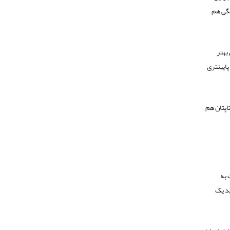
شگی هم
بهتر
پایینتری
اپتان هم
 به
ید یک