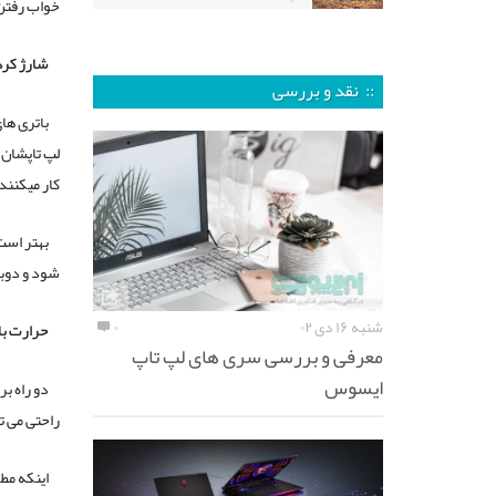
خواب رفتن
شارژ کرد
:: نقد و بررسی
باتری های
لپ تاپشان 
کار میکنن
بهتر است
شود و دوبا
شنبه ۱۶ دی ۰۲
۰
حرارت بال
معرفی و بررسی سری های لپ تاپ
ایسوس
دو راه ب
راحتی می ت
اینکه مط