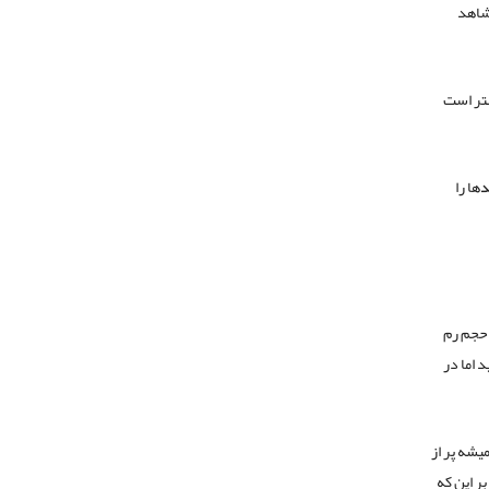
 شاهد
هتر است
د
ها را
 حجم رم
 اما در
یشه پر از
ر این که