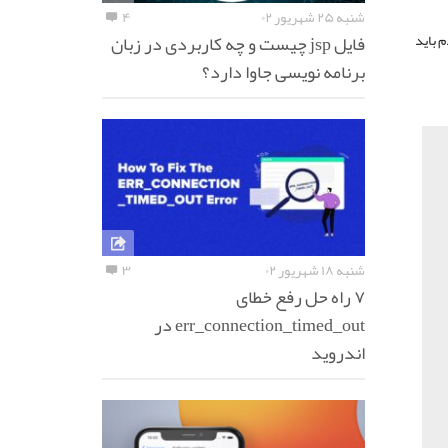
شنبه ۲۵ شهریور ۰۲
۴
فایل jsp چیست و چه کاربردی در زبان
م باید
برنامه نویسی جاوا دارد؟
شنبه ۱۸ شهریور ۰۲
۳
۷ راه حل رفع خطای
err_connection_timed_out در
اندروید