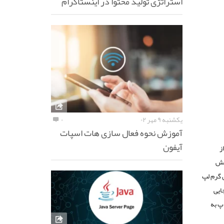
استراتژی تولید محتوا در اینستاگرام
یکشنبه ۹ مهر ۰۲
۰
آموزش نحوه فعال سازی هات اسپات
آیفون
ز
نش
ن گرم لپ
 از آنجایی
پ به