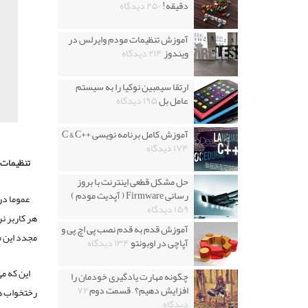
دقیقه!
۲۵۰ دیدگاه
آموزش تنظیمات مودم وایرلس در
ویندوز
۲۱۴ دیدگاه
ارتقا سیمبین نوکیا را به سیستم
عامل بل
۱۹۵ دیدگاه
آموزش کامل برنامه نویسی ++C & C
۱۷۴ دیدگاه
تنظیمات 
حل مشکل قطعی اینترنت با بروز
رسانی Firmware ( آپدیت مودم )
عموما در
۱۵۹ دیدگاه
هر کاربر نر
آموزش قدم به قدم نصب پی اچ پی و
مجدد این م
آپاچی در اوبونتو
۱۳۴ دیدگاه
این که می
چگونه مهارت یادگیری خودمان را
افزایش دهیم؟ – قسمت دوم
۷۲
رختخواب هم
دیدگاه