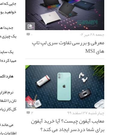
جایی که اص
خواهید بود
جدیدا هم
جمعه ۲۸ مهر ۰۲
۰
یک چیزی ما
معرفی و بررسی تفاوت سری لپ تاپ
های MSI
یک سایت هست به آدرس pad.ir
مهیا کرده 
هارد اکس
نرم افزا
تان را اشغ
کل کار زیا
چهارشنبه ۲۷ اسفند ۹۹
۲
معایب آیفون چیست؟ آیا خرید آیفون
می ماند 
برای شما دردسر ایجاد می کند؟
اطلاعات با