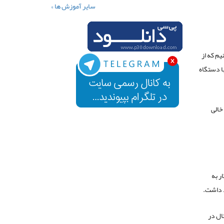
سایر آموزش ها »
یم که از
با دستگاه
خالی
ر به
د داشت.
ال در