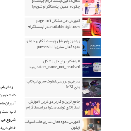
شغل ادمین اینستاگرام چیست و
چگونه ادمین اینستاگرام شویم؟
آموزش حل مشکل page isn’t
available right now در اینستاگرام
ویندوز پاورشل چیست ؟ کاربرد ها و
نحوه فعال سازی powershell
۱۱ راهکار برای حل مشکل
err_name_not_resolved اندروید
معرفی و بررسی تفاوت سری لپ تاپ
زمانی لپ
های MSI
دانشجویان
جامع ترین و کاربردی ترین آموزش
آموزان فام
استراتژی تولید محتوا در اینستاگرام
شروع می شو
آموزش نحوه فعال سازی هات اسپات
آیفون
خاطر ظریف بودن و