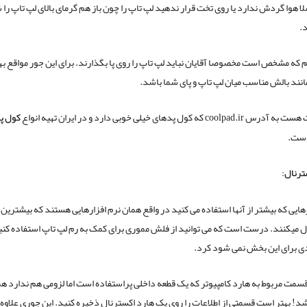
لا هوا گردش ندارد یا روی تخت قرار ندهید لپ تاپ را چون باز هم گرمای بالای لپ تاپ را
.
 که مشخص است مخصوصا آقایان نباید لپ تاپ را روی پا بگذارند. برای این جور مواقع ب
نند بالش مناسب میان لپ تاپ و پای شما باشد.
cool که کول پدهای خیلی خوبی دارد و در ایران تهیه انواع
کول پ
است.
ترنال
:
رهایی که بیشتر از آنها استفاده می کنید در واقع همان نرم افزارهایی هستند که بیشترین
ال میکنند. درست است که می توانید از فلش مموری برای کمک به رم لپ تاپ استفاده کنید
دی برای این بخش نمی شود کرد.
قسمت مربوط به هارد کامپیوتر که یک قطعه داخلی پراستفاده است اما لزومی هم ندارد هم
شد! بهتر است قسمتی از اطلاعات را روی یک هارد اکسترنال ذخیره کنید. این جوری علاوه ب