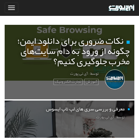
نکات ضروری برای دانلود ایمن؛
چگونه از ورود به دام سایت‌های
مخرب جلوگیری کنیم؟
توسط : آی تی پورت
آموزش
تجارت الکترونیک
معرفی و بررسی سری های لپ تاپ ایسوس
توسط : آی تی پورت