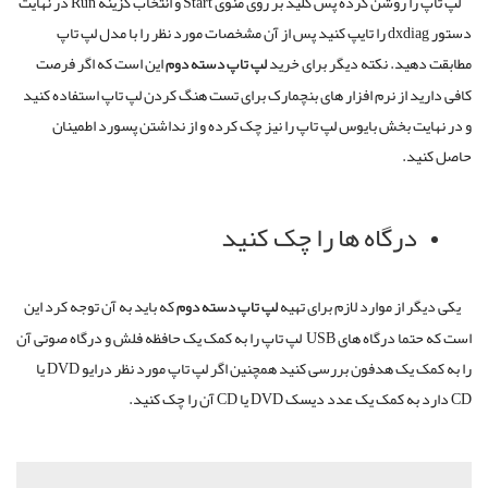
لپ تاپ را روشن کرده پس کلید بر روی منوی
Start
و انتخاب گزینه
Run
در نهایت
دستور
dxdiag
را تایپ کنید پس از آن مشخصات مورد نظر را با مدل لپ تاپ
مطابقت دهید
.
نکته دیگر برای خرید
لپ
تاپ
دسته
دوم
این است که
اگر فرصت
کافی دارید از نرم افزار های بنچمارک برای تست هنگ کردن لپ تاپ استفاده کنید
و در نهایت بخش بایوس لپ تاپ را نیز چک کرده و از نداشتن پسورد اطمینان
حاصل کنید
.
درگاه ها را چک کنید
یکی دیگر از موارد لازم برای تهیه
لپ
تاپ
دسته
دوم
که باید به آن توجه کرد این
است که حتما درگاه های
USB
لپ تاپ را به کمک یک حافظه فلش و درگاه صوتی آن
را به کمک یک هدفون بررسی کنید همچنین اگر لپ تاپ مورد نظر درایو
DVD
یا
CD
دارد به کمک یک عدد دیسک
DVD
یا
CD
آن را چک کنید
.