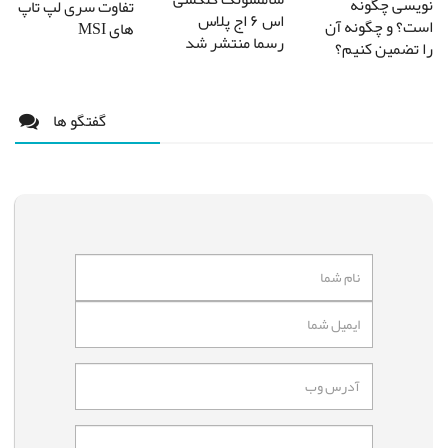
نویسی چگونه
تفاوت سری لپ تاپ
اس ۶ اج پلاس
است؟ و چگونه آن
های MSI
رسما منتشر شد
را تضمین کنیم؟
گفتگو ها