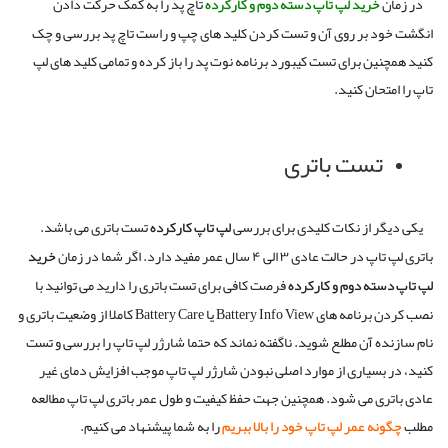
در زمان
خرید
لپ
تاپ
دسته
دوم
و
کارکرده
تاچ پد را به کمک حرکت دادن
انگشت خود بر روی آن و تست کردن کلید های چپ و راست تاچ پد بررسی و چک
کنید همچنین برای تست کیبورد برنامه نوت پد را باز کرده و تمامی کلید های لپ
تاپ را امتحان کنید
.
تست باتری
یکی دیگر از نکات کلیدی برای بررسی
لپ
تاپ
کارکرده
تست باتری می باشد
.
باتری لپ تاپ در حالت عادی
۳
الی
۴
سال عمر مفید دارد
.
اگر شما در زمان
خرید
لپ
تاپ
دسته
دوم
و
کارکرده
فرصت کافی برای تست باتری را دارید می توانید با
نصب کردن برنامه های
Battery Info View
یا
Battery Care
کاملا از وضعیت باتری و
نام سازنده آن مطلع شوید
.
ناگفته نماند که حتما شارژر لپ تاپ را بررسی و تست
کنید، در بسیاری از موارد اصلی نبودن شارژر لپ تاپ موجب افزایش دمای غیر
عادی باتری می شود
. همچنین جهت حفظ کیفیت و طول عمر باتری لپ تاپ مطالعه
مطلب
چگونه عمر لپ تاپ خود را بالا ببریم
را به شما پیشنهاد می کنیم.