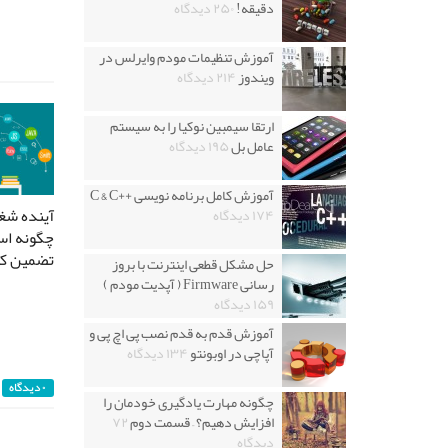
دقیقه!
۲۵۰ دیدگاه
آموزش تنظیمات مودم وایرلس در
ویندوز
۲۱۴ دیدگاه
ارتقا سیمبین نوکیا را به سیستم
عامل بل
۱۹۵ دیدگاه
آموزش کامل برنامه نویسی ++C & C
آینده شغ
۱۷۴ دیدگاه
چگونه اس
تضمین کن
حل مشکل قطعی اینترنت با بروز
رسانی Firmware ( آپدیت مودم )
۱۵۹ دیدگاه
آموزش قدم به قدم نصب پی اچ پی و
آپاچی در اوبونتو
۱۳۴ دیدگاه
۰ دیدگاه
چگونه مهارت یادگیری خودمان را
افزایش دهیم؟ – قسمت دوم
۷۲
دیدگاه