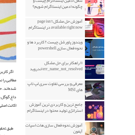
شغل ادمین اینستاگرام چیست و
چگونه ادمین اینستاگرام شویم؟
آموزش حل مشکل page isn’t
available right now در اینستاگرام
ویندوز پاورشل چیست ؟ کاربرد ها و
نحوه فعال سازی powershell
۱۱ راهکار برای حل مشکل
err_name_not_resolved اندروید
اگر کاربر
معرفی و بررسی تفاوت سری لپ تاپ
شده‌اند. ح
های MSI
داغ گوگل پ
جامع ترین و کاربردی ترین آموزش
اکانت اصلی
استراتژی تولید محتوا در اینستاگرام
آموزش نحوه فعال سازی هات اسپات
طبق تحق
آیفون