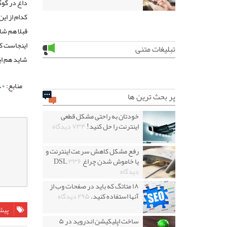
داغ در گوگ
کدام از ای
قبلا هم شا
اینجاست ک
تبلیغات متنی
شاید هم ای
منابع:
+
،
پر بحث ترین ها
خودتان به راحتی مشکل قطعی
اینترنت را حل کنید!
۷۳۴ دیدگاه
رفع مشکل کاهش سرعت اینترنت و
یا خاموش شدن چراغ DSL
۳۳۶
دیدگاه
۱۸ متاتگ که باید در صفحات وب از
آنها استفاده کنید.
۲۹۵ دیدگاه
پیش
ساخت اپلیکیشن اندروید در ۵