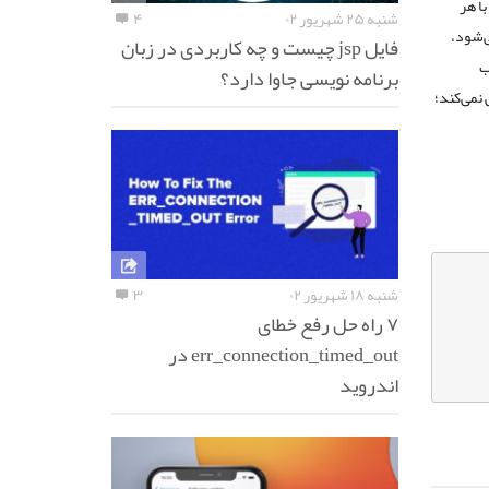
ا هر
شنبه ۲۵ شهریور ۰۲
۴
ی‌شود،
فایل jsp چیست و چه کاربردی در زبان
ب
برنامه نویسی جاوا دارد؟
نمی‌کند؛
شنبه ۱۸ شهریور ۰۲
۳
۷ راه حل رفع خطای
err_connection_timed_out در
اندروید