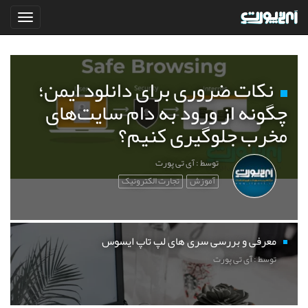
نکات ضروری برای دانلود ایمن؛
چگونه از ورود به دام سایت‌های
مخرب جلوگیری کنیم؟
توسط : آی تی پورت
آموزش
تجارت الکترونیک
معرفی و بررسی سری های لپ تاپ ایسوس
توسط : آی تی پورت