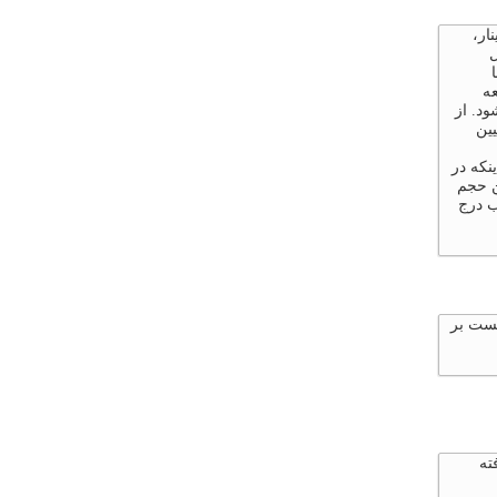
ار،
ل
عه
د. از
یین
نکه در
ن حجم
ب درج
 همان قبلی هست بر
رار گرفته