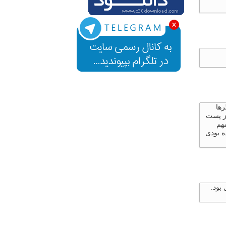
رها
از پست
مهم
ه بودی
بود.