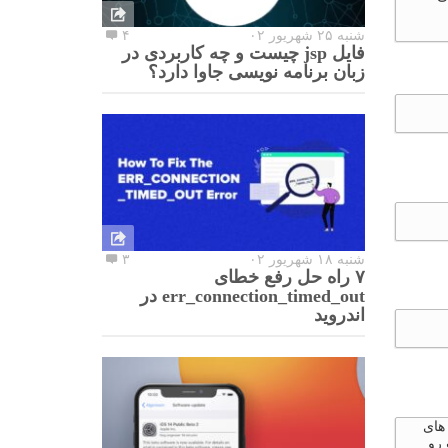
شنبه ۲۵ شهریور ۰۲
۴
فایل jsp چیست و چه کاربردی در
زبان برنامه نویسی جاوا دارد؟
شنبه ۱۸ شهریور ۰۲
۳
۷ راه حل رفع خطای
err_connection_timed_out در
اندروید
 های
 رو