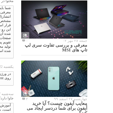
محتوا در 
شما بای
معرفی م
انتشار(ا
مشخص کن
قرار اس
این رو ش
شده آن 
صفحات ش
جمعه ۲۸ مهر ۰۲
۰
تقویم پ
معرفی و بررسی تفاوت سری لپ
تولید م
تاپ های MSI
شده اس
یکشنبه 22 اکتبر 2023
روی vpn & device management کلیک کنید.
سه‌شنبه 17 اکتبر 2023
جاوا دارد؟
چهارشنبه ۲۷ اسفند ۹۹
۲
معایب آیفون چیست؟ آیا خرید
آیفون برای شما دردسر ایجاد می
است، می
کند؟