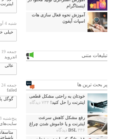
اینترنت 
اینستاگرام
آموزش نحوه فعال سازی هات
اسپات آیفون
شنبه 4 آوریل 2026
خیلی خی
جمعه 19 دسامبر 2025
تبلیغات متنی
اندروید
عالی
پر بحث ترین ها
جمعه 24 اکتبر 2025
failed
خودتان به راحتی مشکل قطعی
گوگل پل
اینترنت را حل کنید!
۷۳۴ دیدگاه
رفع مشکل کاهش سرعت
پنج‌شنبه 18 ژانویه 2024
سایت‌های
اینترنت و یا خاموش شدن چراغ
۳۳۶ دیدگاه
DSL
متاسفانه
ناشناخت