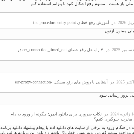
ملی باز هست...ممنوم رفع اشکال کنید تا بتوانم استفاده کنم.
در
آموزش رفع خطای the procedure entry point
لی ممنون ازتون
در
۷ راه حل رفع خطای err_connection_timed_out در
در
آشنایی با روش های رفع مشکل err-proxy-connection-
ی بروز رسانی شود
در
نکات ضروری برای دانلود ایمن؛ چگونه از ورود به دام
 مخرب جلوگیری کنیم؟
 در هنگام ورود به برخی از سایت های دانلود ادم با پیغام پیشنهاد دانلود برنامه
ه مواجهه میشه که می تونه بسیار خطرناک باشه و دانلود این برنامه ها لپ تاپ