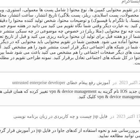
اینستاگرام
د در تقویم محتوایی کمپین ها، نوع محتوا ( شامل پست ها معمولی، استوری، وبین
حصولات، پست اسلایدی، ریلز، پست بلاگی) تاریخ انتشار، ساعت انتشار، مح
ینستا، یا تلگرام یا فیسبوک) و توضیحات محتوا، شخص تولید کننده محتوا را دقیقا
ید. به عبارت دیگر وقتی شما نگاه تقویم می کنید می دانید در هفته سوم جم
ت چه نوع محتوایی (مثلا ریلز) در خصوص چه موضوعی در چه سبکی منتشر شو
ما از دو هفته قبل برای تولید آن محتوا برنامه ریزی می کنید و قبل از تاریخ تع
محتوا آماده می شود. همچنین شما در تقویم محتوایی باید محتوایی که در دیگر
ما در شبکه های اجتماعی دیگر قرار است منتشر شود را هم مشخص کنید. ای
ست های دیگر صفحات اجتماعی را هم مشخص می کنید باعث می شود شما بی
حتوا در کل شبکه های اجتماعی تعادل برقرار کنید. نمونه طراحی تقویم در مطل
ت.
در
آموزش رفع پیغام خطای untrusted enterprise developer
در ورژن جدید IOS نام گزینه به vpn & device management تغییر کرده که
در
فایل jsp چیست و چه کاربردی در زبان برنامه نویسی
آموزش بروزرسانی شد و نحوه استفاده از کدهای جاوا در فایل jsp در آموزش ق
 توانید مطالعه نمایید.