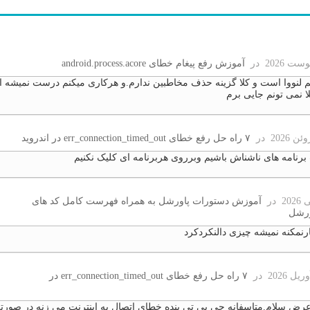
در
آموزش رفع پیغام خطای android.process.acore
تم لنووا است و کلا گزینه حذف مخاطبین ندارم.و هرکاری میکنم درست نمیشه ا
لا نمی تونم جایی برم
در
۷ راه حل رفع خطای err_connection_timed_out در اندروید
رنامه های ناشناش باشیم وبرروی هربرنامه ای کلیک نکنیم
در
آموزش دستورات پاورشل به همراه فهرست کامل کد های
ورشل
نمکنه نمیشه چیزی دالنکردکرد
در
۷ راه حل رفع خطای err_connection_timed_out در
عرض سلام.متاسفانه جی پی تی بنده خطای اتصال به اینترنت می زنه در صورت