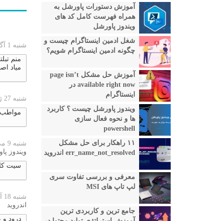
آموزش دستورات پاورشل به
همراه فهرست کامل کد های
ویندوز پاورشل
شغل ادمین اینستاگرام چیست و
شنبه 1 آگوست 2026
چگونه ادمین اینستاگرام شویم؟
منم تبل
میاد اص
آموزش حل مشکل page isn’t
available right now در
اینستاگرام
شنبه 27 ژوئن 2026
ویندوز پاورشل چیست ؟ کاربرد
مواطب ب
ها و نحوه فعال سازی
powershell
۱۱ راهکار برای حل مشکل
شنبه 9 می 2026
ویندوز پا
err_name_not_resolved اندروید
سیت کار
معرفی و بررسی تفاوت سری
لپ تاپ های MSI
شنبه 18 آوریل 2026
اندروید
جامع ترین و کاربردی ترین
درود و 
آموزش استراتژی تولید محتوا در