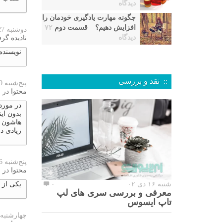
دیدگاه
چگونه مهارت یادگیری خودمان را
افزایش دهیم؟ – قسمت دوم
۷۲
دوشنبه 27 نوامبر 2023
دیدگاه
نادیده گرف
نویسنده
:: نقد و بررسی
پنج‌شنبه 9 نوامبر 2023
محتوا در 
در مورد
بدون ای
هاشون ب
زیادی د
پنج‌شنبه 26 اکتبر 2023
محتوا در 
شنبه ۱۶ دی ۰۲
۰
یکی از 
معرفی و بررسی سری های لپ
تاپ ایسوس
چهارشنبه 25 اکتبر 023