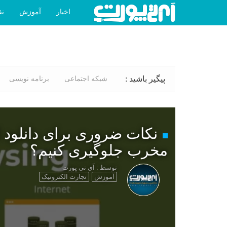
اخبار
آموزش
نق
پیگیر باشید :
شبکه اجتماعی
برنامه نویسی
نکات ضروری برای دانلود ا
مخرب جلوگیری کنیم؟
توسط : آی تی پورت
آموزش
تجارت الکترونیک