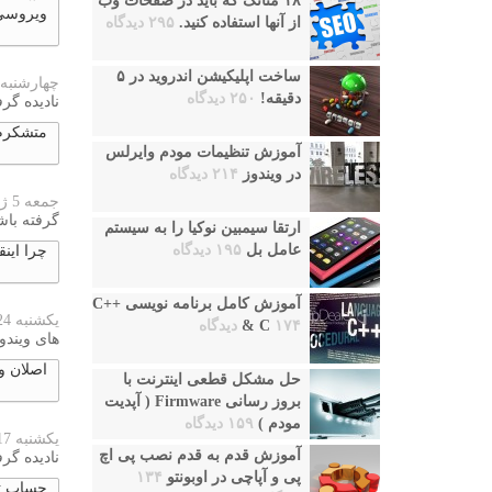
۱۸ متاتگ که باید در صفحات وب
ویروسی
از آنها استفاده کنید.
۲۹۵ دیدگاه
ساخت اپلیکیشن اندروید در ۵
چهارشنبه 17 ژانویه 024
دقیقه!
۲۵۰ دیدگاه
نادیده گرف
متشکرم
آموزش تنظیمات مودم وایرلس
در ویندوز
۲۱۴ دیدگاه
جمعه 5 ژانویه 2024
گرفته باش
ارتقا سیمبین نوکیا را به سیستم
عامل بل
۱۹۵ دیدگاه
چرا اینق
آموزش کامل برنامه نویسی ++C
یکشنبه 24 دسامبر 2023
۱۷۴ دیدگاه
& C
های ویندو
اصلان و
حل مشکل قطعی اینترنت با
بروز رسانی Firmware ( آپدیت
مودم )
۱۵۹ دیدگاه
یکشنبه 17 دسامبر 2023
آموزش قدم به قدم نصب پی اچ
نادیده گرف
پی و آپاچی در اوبونتو
۱۳۴
حساب تو