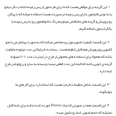
۱ – این گزینه برای موقعی هست که ما برای طرحمون از پس زمینه انتخاب نکردیم و
یا به نوعی فایلمون دارای پس زمینه ترنسپرنت هست استفاده میشه که با پیکان
روبروییش و گزینه های مختلفش میتونیم رنگ دلخواهمون رو به پس زمینه یا
بکگراندمون اضافه کنیم .
۲ – این قسمت کیفیت تصویرمون رو مشخص میکنه که به صورت پیشفرض با منو
کشویی روبروییش هم قایل تنظیم هست . بسته به شرایط این عدد میتونه متفاوت
باشه که معمولا برای استفاده های معمولی از طرح در اینترنت عدد ۱۰-۱۱ میتونه
گزینه ی خوبی باشه که البته این عدد قطعی نیست و بسته به سایز و رزولوشن طرح
شما داره .
۳ – این قسمت شامل تنظیمات فرمت هست که استاندارد برای کار های ما
جوابگوئه .
۴ – این قسمت هم در صورتی که تیک Previw خورده شده باشه برای شما قابل
نمایشه که حجم تصویر شما رو نشون میده .