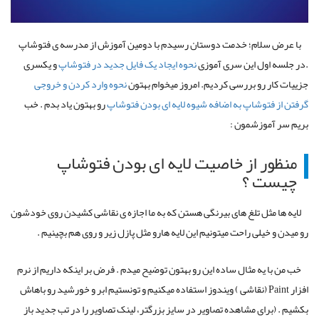
با عرض سلام؛ خدمت دوستان رسیدم با دومین آموزش از مدرسه ی فتوشاپ
.در جلسه اول این سری آموزی
نحوه ایجاد یک فایل جدید در فتوشاپ
و یکسری
جزییات کار رو بررسی کردیم. امروز میخوام بهتون
نحوه وارد کردن و خروجی
گرفتن از فتوشاپ به اضافه شیوه لایه ای بودن فتوشاپ
رو بهتون یاد بدم . خب
بریم سر آموزشمون :
منظور از خاصیت لایه ای بودن فتوشاپ
چیست ؟
لایه ها مثل تلغ های بیرنگی هستن که به ما اجازه ی نقاشی کشیدن روی خودشون
رو میدن و خیلی راحت میتونیم این لایه هارو مثل پازل زیر و روی هم بچینیم .
خب من با یه مثال ساده این رو بهتون توضیح میدم . فرض بر اینکه داریم از نرم
افزار Paint (نقاشی ) ویندوز استفاده میکنیم و تونستیم ابر و خورشید رو باهاش
بکشیم . (برای مشاهده تصاویر در سایز بزرگتر، لینک تصاویر را در تب جدید باز