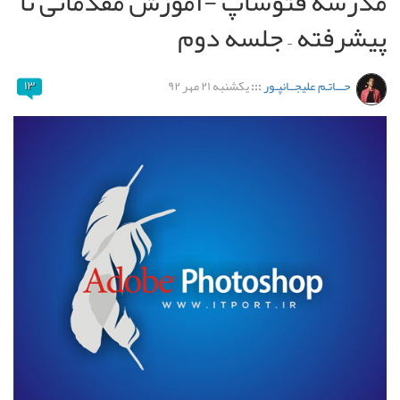
مدرسه فتوشاپ -آموزش مقدماتی تا
پیشرفته – جلسه دوم
حـــاتـم علیجــانپـور
:::
یکشنبه ۲۱ مهر ۹۲
۱۳