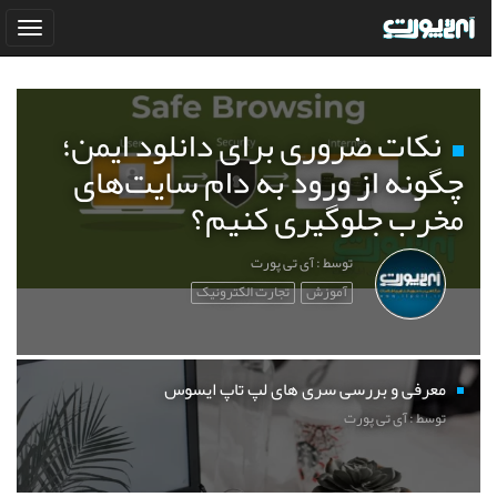
نکات ضروری برای دانلود ایمن؛
چگونه از ورود به دام سایت‌های
مخرب جلوگیری کنیم؟
توسط : آی تی پورت
آموزش
تجارت الکترونیک
معرفی و بررسی سری های لپ تاپ ایسوس
توسط : آی تی پورت