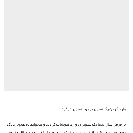
وارد کردن یک تصویر بر روی تصویر دیگر :
بر فرض مثال شما یک تصویر رو وارد فتوشاپ کردید و میخواید یه تصویر دیگه
رو هم روی تصویر قبلی قرار بدید برای اینکار از منوی File گزینه ی Place رو انتخاب