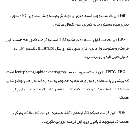
به کیفیت نسبتا پایینش اشغال میکنه .
Gif :
این فرمت تو وب استفاده ی زیادی ازش میشه و مثل تصاویر PNG بدون
پس زمینه هست و حجم کمی رو هم اشغال میکنه .
EPS :
این فرمت قابل استفاده درمک و IBM است و فرمت وکتور هم هست . این
فرمت رو میتونید وارد نرم افزار های وکتوری مثل illustrator بکنید و ازش به
عنوان فایل لایه باز بهره ببرید .
JPEG , JPG
:
این فرمت معروف مخفف Jonit photographic experts grop است
که بیشترین استفاده رو تو روزمره ما به خصوص وب داره که به راحتی تو فتوشاپ
میشه ازش استاده کرد و حجم و کیفیتش رو تغییر داد و فرمت خوبی برای چاپ
هست .
PDF
:
این فرمت هم که اکثراباهاش آشنا هستید ، فرمت کتاب الکترونیکی
هست که میتونید فایلتون رو با این فرمت خروجی بگیرید .