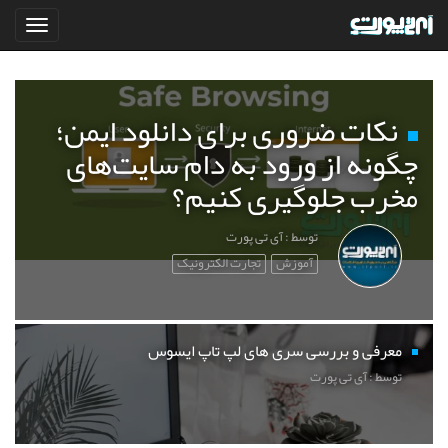
نکات ضروری برای دانلود ایمن؛
چگونه از ورود به دام سایت‌های
مخرب جلوگیری کنیم؟
توسط : آی تی پورت
آموزش
تجارت الکترونیک
معرفی و بررسی سری های لپ تاپ ایسوس
توسط : آی تی پورت