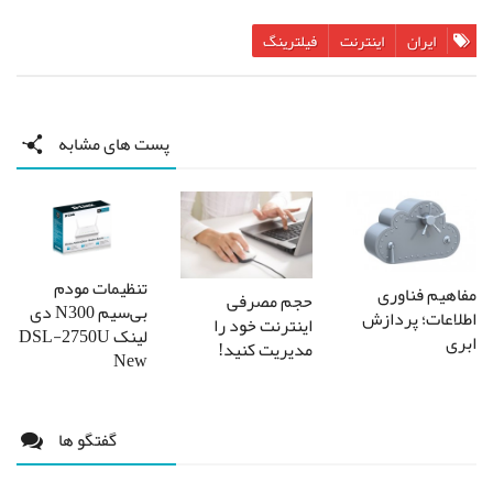
ایران
اینترنت
فیلترینگ
پست های مشابه
تنظیمات مودم
مفاهیم فناوری
حجم مصرفی
بی‌سیم N300 دی
اطلاعات؛ پردازش
اینترنت خود را
لینک DSL-2750U
ابری
مدیریت کنید!
New
گفتگو ها