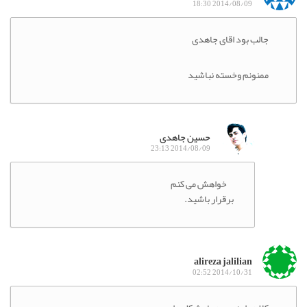
2014/08/09 18:30
جالب بود اقای جاهدی
ممنونم وخسته نباشید
حسین جاهدی
2014/08/09 23:13
خواهش می کنم
برقرار باشید.
alireza jalilian
2014/10/31 02:52