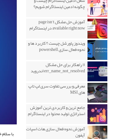
شغل ادمین اینستاگرام چیست و
چگونه ادمین اینستاگرام شویم؟
آموزش حل مشکل page isn’t
available right now در اینستاگرام
ویندوز پاورشل چیست ؟ کاربرد ها و
نحوه فعال سازی powershell
۱۱ راهکار برای حل مشکل
err_name_not_resolved اندروید
معرفی و بررسی تفاوت سری لپ تاپ
های MSI
جامع ترین و کاربردی ترین آموزش
استراتژی تولید محتوا در اینستاگرام
آموزش نحوه فعال سازی هات اسپات
با سلام 
آیفون