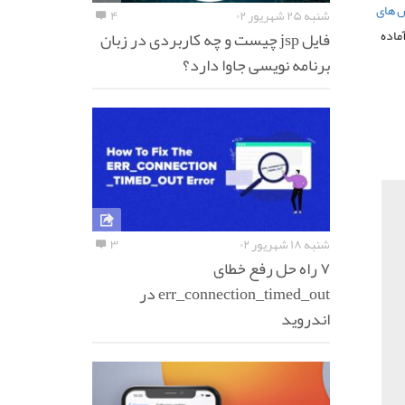
 های
شنبه ۲۵ شهریور ۰۲
۴
ماده
فایل jsp چیست و چه کاربردی در زبان
برنامه نویسی جاوا دارد؟
شنبه ۱۸ شهریور ۰۲
۳
۷ راه حل رفع خطای
err_connection_timed_out در
اندروید