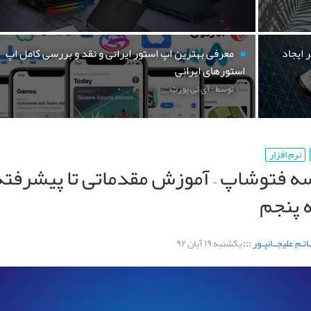
 ایجاد
معرفی بهترین اپ استور ایرانی و نقد و بررسی کامل اپ
استورهای ایرانی
توسط : آی تی پورت
نرم افزار
 فتوشاپ – آموزش مقدماتی تا پیشرفته 
 پنجم
ـاتـم علیجــانپـور
:::
یکشنبه ۱۹ آبان ۹۲