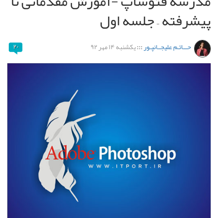
مدرسه فتوشاپ -آموزش مقدماتی تا
پیشرفته – جلسه اول
حـــاتـم علیجــانپـور
:::
یکشنبه ۱۴ مهر ۹۲
۲۰