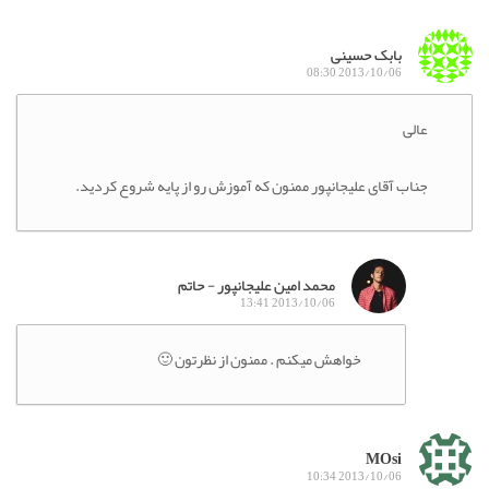
بابک حسینی
2013/10/06 08:30
عالی
جناب آقای علیجانپور ممنون که آموزش رو از پایه شروع کردید.
محمد امین علیجانپور - حاتم
2013/10/06 13:41
خواهش میکنم . ممنون از نظرتون 🙂
MOsi
2013/10/06 10:34