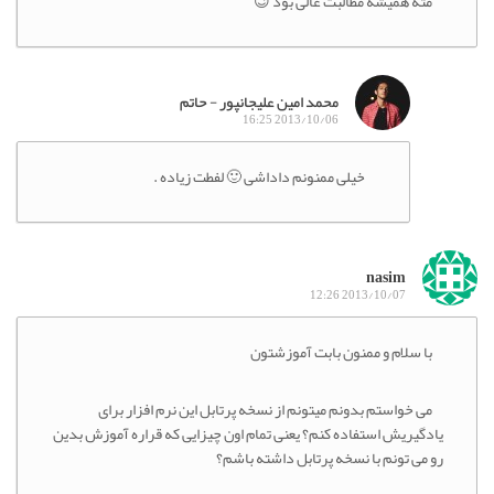
مثه همیشه مطالبت عالی بود 😉
محمد امین علیجانپور - حاتم
2013/10/06 16:25
خیلی ممنونم داداشی 🙂 لفطت زیاده .
nasim
2013/10/07 12:26
با سلام و ممنون بابت آموزشتون
می خواستم بدونم میتونم از نسخه پرتابل این نرم افزار برای
یادگیریش استفاده کنم؟ یعنی تمام اون چیزایی که قراره آموزش بدین
رو می تونم با نسخه پرتابل داشته باشم؟