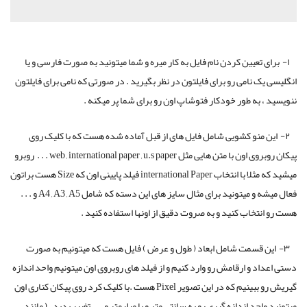
۱- برای تعیین کردن نام فایل به کار میره و شما میتونید به صورت فارسی و یا
انگلیسی یک نامی رو برای فایلتون در نظر بگیرید . در صورتی که نامی برای فایلتون
ننویسید ، به طور خودکار فتوشاپ اون رو برای شما پر میکنه .
۲- این منو کشویی شامل فایل های از قبل آماده شده هست که با کلیک روی
پیکان روبروی اون با متن هایی مثل web , international paper , u.s paper . . . روبرو
میشید که مثلا با انتخاب international Paper فیلد پایینی اون که Size هست براتون
فعال میشه و میتونید برای مثال سایز های این دسته که شامل A4 , A3 , A5 و . . .
هست رو انتخاب کنید و به صروت دقیق از اونها استفاده کنید .
۳- این قسمت شامل ابعاد ( طول و عرض ) فایل هست که میتونیم به صورت
دستی اعداد و ارقامش رو وارد کنیم و از فیلد های روبروی اون میتونیم واحد اندازه
گیریش رو ببینیم که در این تصویر Pixel هست .با کلیک کرد روی پیکان کناری اون
میتونید واحد اندازه گیری رو به سانتی متر و یا میلیمتر و . . . تغییر بدید . ( مانند