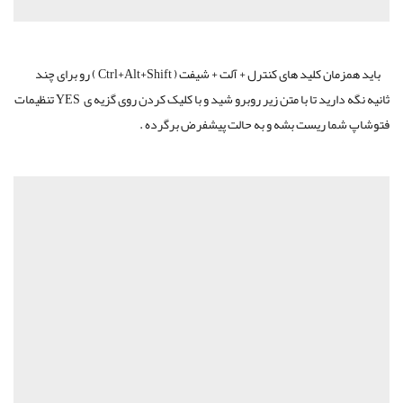
باید همزمان کلید های کنترل + آلت + شیفت ( Ctrl+Alt+Shift ) رو برای چند
ثانیه نگه دارید تا با متن زیر روبرو شید و با کلیک کردن روی گزیه ی YES تنظیمات
فتوشاپ شما ریست بشه و به حالت پیشفرض برگرده .