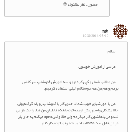
ممنون . نظر لطفتونه 🙂
zgh
2014/05/10 19:30
سلام
مرسی از اموزش خوبتون
من مطالب شما رو کپی کردم و واسه اموزش فتوشاپ سر کلاس
بردم و هم من هم دوستانم خیلی استفاده کردیم.
من با اموزشهای خوب شما تا حدی کار با فتوشاپ رو یاد گرفتم ولی
حالا مشکلی واسم پیش اومده تونم اینکه فایلهای من قبلا راحت باز می
شدو من باهاشون کار میکردم ولی حالا وقتی open میکنم به جای باز
کردن فایل ، یک new ایجاد میکنه و نمیتونم کار کنم