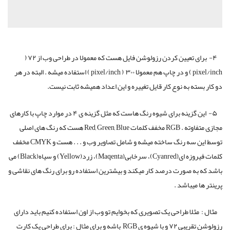
۴- برای تعیین کردن رزولوشن فایل هست که معمولا در طراحی وب از ۷۲ (
pixel/inch ) و در چاپ هم معمولا ۳۰۰ ( pixel/inch ) استفاده میشه . البته در هر
دو کار بسته به نوع کار قایل تغییره و این اعداد همیشه ثابت نیست.
۵- این گزینه برای شیوه رنگ هاست که مثل گزینه ی ۴ در موارد چاپ با کارهای
مجازی متفاوته . RGB مخفف کلمات Red, Green, Blue هست که رنگ های اصلی
توسط این سه رنگ ساخته میشه و شامل تصاویر وب و . . . هست و CMYK مخفف
کلمات فیروزه ای(Cyanred)، سرخابی(Maqenta)، زرد(Yellow) و سیاه(Black) می
باشد که به صورت درصد کار میکند و بیشترین استفاده رو برای رنگ های نقاشی و
پرینتر ها میباشد .
مثال : مثلا طراحی یک تصویری که بخوایم تو وب از اون استفاده کنیم باید دارای
رزولوشن تقریبی ۷۲ و با شیوه ی RGB باشه و برای مثال : برای طراحی یک کارت