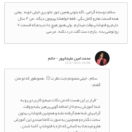
سلام دوسته گرامی . اگه بتونی همین جور جلو بری خیلی خوبه . یعنی
همه قسمت هارو کامل بگی . فقط خواهشا بپیچون دیگه . من ۴ سال
دارم رو فتوشاپ وقت میذارم . ولی هنوز هیچ جا ندیدم که قسمت ۷
رو توضی بده . بازم دست گلت درد نکنه . مرسی
محمد امین علیجانپور - حاتم
2013/10/06 13:57
سلام . خیلی ممنونم بابت نظرت 🙂 . همونطور که تو متن
گفتم :
” قرار بر این هست که من نکات مهم و کاربردی رو به
شما آموزش بدم تا از اضافه گویی پرهیز بشه و وقت
گرانبهای شما هم گرفته نشه و همچنین فتوشاپ بهتون
سخت نگذره و همچنین به صورت کاملا مبتدی این آموزش
هارو میدم تا به کسانی که تازه با فتوشاپ آشنا شدن ،