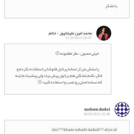
با تشکر
محمد امین علیجانپور - حاتم
2013/10/07 21:30
خیلی ممنون ، نظر لطفتونه 🙂
راستش من از نسخه پرتابل فتوشاپ استفاده نکردم و
فکر نکنم مشکلی هم براتون پیش بیاد ولی پیشنهادم اینه
که نسخه اصلی رو نصب و استفاده کنید 🙂
mohsen shokri
2013/10/08 00:04
slm!!!!khaste nabashi dadash!!! aliye ali