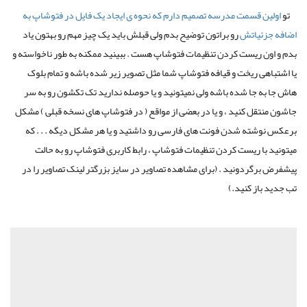
تو
اولین قسمت مدرسه تصمیم دارم که نحوه ی ایجاد یک فایل در فتوشاپ به
اضافه جزئیاتش
رو براتون توضیح بدم ولی قبلش باید یک چیز مهم رو بهتون یاد
بدم و اون ریست کردن تنظیمات فتوشاپ هست . ببینید ممکنه به طور ناخواسته و
یا اشتباهی ریخت و قیافه فتوشاپ شما مثل تصویر زیر شده باشه و تمام بلوک
هاش جا به جا شده باشه ولی نمیتونید و یا حوصله ندارید تک تکشون رو به سر
جاشون منتقل کنید ، و یا در بعضی از مواقع ( در فتوشاپ های نسخه قبلی ) مشکل
برعکس نوشته شدن فونت های فارسی رو داشتید و یا هر مشکل دیگه . . . که
میتونید با ریست کردن تنظیمات فتوشاپ ، رابط کاربری فتوشاپ رو به حالت
پیشفرض برگردونید . (برای مشاهده تصاویر در سایز بزرگتر لینک تصاویر را در
تب جدید باز کنید.)