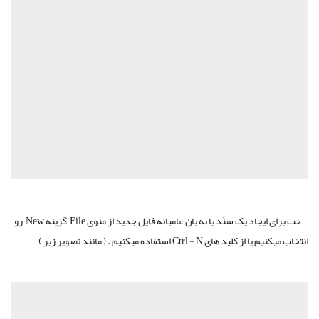
خب برای ایجاد یک سَنَد یا به بان عامیانه فایل جدید از منوی File گزینه New رو
انتخاب میکنیم یا از کلید های Ctrl + N استفاده میکنیم . ( مانند تصویر زیر )