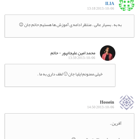
ILIA
2013/10/06 13:18
به به . بسیار عالی . منتظر ادامه ی آموزش ها هستیم حاتم جان 😉
محمد امین علیجانپور - حاتم
2013/10/06 13:59
خیلی ممنونم ایلیا جان 🙂 لطف داری به ما .
Hossein
2013/10/06 14:50
آفرین .