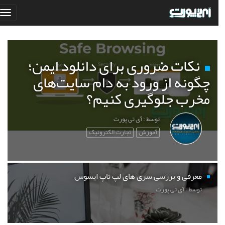
نکات ضروری برای دانلود ایمن؛
چگونه از ورود به دام سایت‌های
مخرب جلوگیری کنیم؟
توسط : آی تی پورت
آموزش
تجارت الکترونیک
معرفی و بررسی سری های لپ تاپ ایسوس
توسط : آی تی پورت