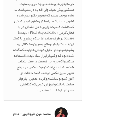
در مانیتور های منخلف و چه در وب سایت
مشکلی پیش نمیاد ولی اگه به درستی انتخاب
نشه موجب میشه که تصویر یکم جمع شده
نشون داده بشه . راستش منظورشو از شکلی
که داشت فهمیدم ولی راه حل مشکل در با
فعال کردن Image > Pixel Aspect Ratio >
Square بر طرف میشه اما اینکه چطوری با کمک
این قسمت بتونیم مانع همچین مشکلاتی رو
بشیم نفهمیدم . دلیل دومش هم اینه که گفته
شده بود که وقتی از ابزار image size استفاده
میکنیم اگه بازم این قسمت درست انتخاب
شده باشه مانع افت کیفیت عکس در موقع
تغییر سایز عکس میشه . قصد دخالت تو
آموزشتونو نداشتم وگرنه . همین . بازم از
سایت باحالت واموزش خوبی که گذاشتی
ممنونم . ایشاا… ادامه بدی .
محمد امین علیجانپور - حاتم