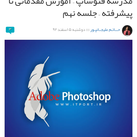
مدرسه فتوشاپ – آموزش مقدماتی تا
پیشرفته – جلسه نهم
حـــاتـم علیجــانپـور
:::
دوشنبه ۵ اسفند ۹۲
۳