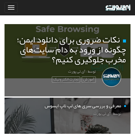
نکات ضروری برای دانلود ایمن؛
چگونه از ورود به دام سایت‌های
مخرب جلوگیری کنیم؟
توسط : آی تی پورت
آموزش
تجارت الکترونیک
معرفی و بررسی سری های لپ تاپ ایسوس
توسط : آی تی پورت