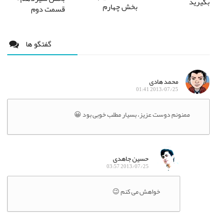
بگیرید
بخش چهارم
قسمت دوم
گفتگو ها
محمد هادی
2013/07/25 01:41
ممنونم دوست عزیز، بسیار مطلب خوبی بود 😀
حسین جاهدی
2013/07/25 03:57
خواهش می کنم 😉