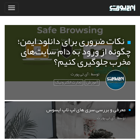
نکات ضروری برای دانلود ایمن؛
چگونه از ورود به دام سایت‌های
مخرب جلوگیری کنیم؟
توسط : آی تی پورت
آموزش
تجارت الکترونیک
معرفی و بررسی سری های لپ تاپ ایسوس
توسط : آی تی پورت