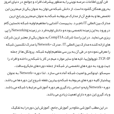
فن آوری اطلاعات عرصه نوینی را به منظور پیشرفت افراد و جوامع در دنیای امروز
به روی همگان گشوده است. از دانش شبکه می توان به عنوان یکی از مهمترین این
تخصص ها و به طبع آن از مدارک مربوط به شبکه به عنوان مهمترین و رایج ترین
مدارک بین المللی IT نام برد. بدیهیست آشنایی با مفاهیم اولیه شبکه نخستین گام
در ورود به این زمینه تخصصی بوده و دانش اولیه فرد در زمینه Networking را پی
ریزی می نماید. در این راستا شرکت CompTIA به عنوان یکی از معتبر ترین شرکت
های ارائه کننده مدارک بین المللی IT ، مدرک +Network یا مدرک تکنسین شبکه
را معرفی نموده و در طی آن به بررسی مفاهیم اولیه شبکه ، پروتکل ها از جمله
TCP/IP، توپولوژیها، لایه ها و سایر موارد مهم در کار با شبکه پرداخته و افراد را
جهت ورود به دوره های تخصصی تر
شبکه از جمله دوره های مایکروسافت ،
سیسکو ، لینوکس و امنیت شبکه آماده می سازد . لذا دوره +Network به عنوان
پیشنیاز کلیه دوره های مربوط به شبکه و بهترین نقطه شروع این دوره ها می باشد.
دوره +Network پایه و اساس یادگیری هردوره آموزشی مرتبط با شبکه می باشد.
و یاد گیری این دوره دارای اهمیت زیادی می باشد.
در این مطلب آموزشی علاوه بر آموزش جامع، آموزش این دوره را به تفکیک