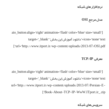
نرم افزار های شبکه
مدل مرجع OSI
[aio_button align=”right” animation=”flash” color=”blue” size=”small”
icon=”none” text=”دانلود آموزش این بخش” target=”_blank”
url=”http://www.itport.ir/wp-content/uploads/2013/07/OSI.pdf”]
معرفی TCP/IP
[aio_button align=”right” animation=”flash” color=”blue” size=”small”
icon=”none” text=”دانلود آموزش این بخش” target=”_blank”
url=”http://www.itport.ir/wp-content/uploads/2013/07/Persian-E-
Book-About-TCP-IP-WwW.ITport.ir_.zip”]
سرویس های شبکه