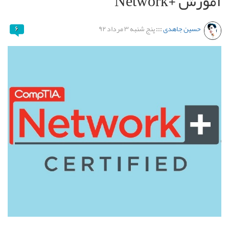
آموزش +Network
حسین جاهدی
:::
پنج شنبه ۳ مرداد ۹۲
۶