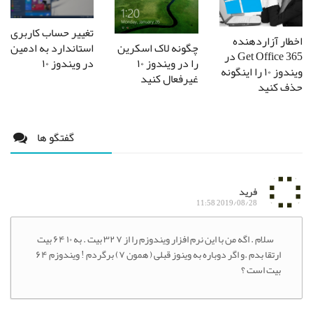
تغییر حساب کاربری
اخطار آزاردهنده
استاندارد به ادمین
چگونه لاک اسکرین
Get Office 365 در
در ویندوز ۱۰
را در ویندوز ۱۰
ویندوز ۱۰ را اینگونه
غیرفعال کنید
حذف کنید
گفتگو ها
فرید
2019/08/28 11:58
سلام . اگه من با این نرم افزار ویندوزم را از ۷ ۳۲ بیت . به ۱۰ ۶۴ بیت
ارتقا بدم .و اگر دوباره به وینوز قبلی ( همون ۷) برگردم ! ویندوزم ۶۴
بیت است ؟