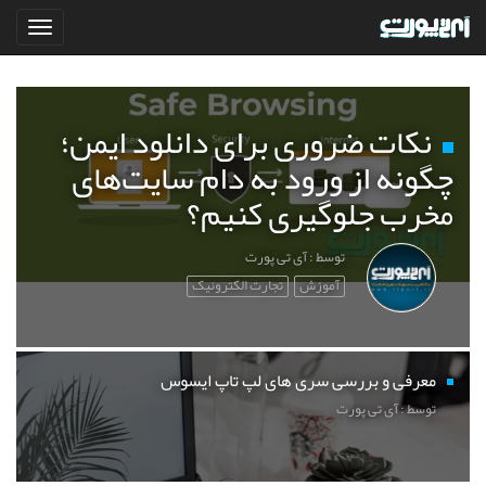
نکات ضروری برای دانلود ایمن؛
چگونه از ورود به دام سایت‌های
مخرب جلوگیری کنیم؟
توسط : آی تی پورت
آموزش
تجارت الکترونیک
معرفی و بررسی سری های لپ تاپ ایسوس
توسط : آی تی پورت