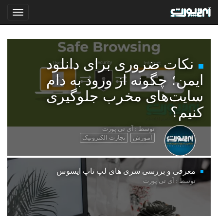
نکات ضروری برای دانلود
ایمن؛ چگونه از ورود به دام
سایت‌های مخرب جلوگیری
کنیم؟
توسط : آی تی پورت
آموزش
تجارت الکترونیک
معرفی و بررسی سری های لپ تاپ ایسوس
توسط : آی تی پورت