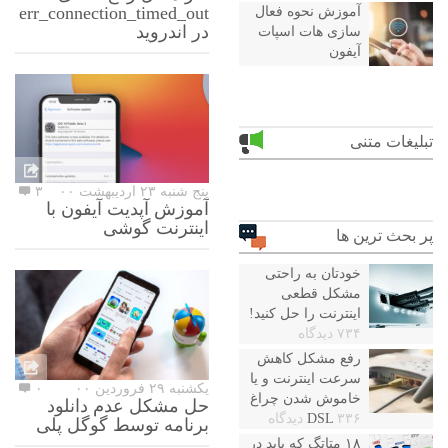
err_connection_timed_out
آموزش نحوه فعال
در اندروید
سازی هات اسپات
آیفون
تبلیغات متنی
پنج شنبه ۲۳ اردیبهشت ۰۰
۳
آموزش آپدیت آیفون با
اینترنت گوشی
پر بحث ترین ها
خودتان به راحتی
مشکل قطعی
اینترنت را حل کنید!
۷۳۴ دیدگاه
رفع مشکل کاهش
سرعت اینترنت و یا
یکشنبه ۲۹ فروردین ۰۰
۰
خاموش شدن چراغ
حل مشکل عدم دانلود
۳۳۶ دیدگاه
DSL
برنامه توسط گوگل پلی
۱۸ متاتگ که باید در