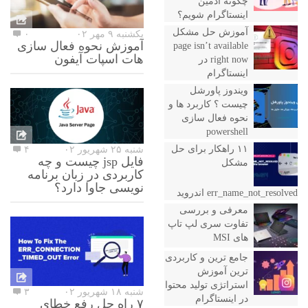
چگونه ادمین
اینستاگرام شویم؟
آموزش حل مشکل
یکشنبه ۹ مهر ۰۲
۰
آموزش نحوه فعال سازی
page isn’t available
هات اسپات آیفون
right now در
اینستاگرام
ویندوز پاورشل
چیست ؟ کاربرد ها و
نحوه فعال سازی
powershell
۱۱ راهکار برای حل
شنبه ۲۵ شهریور ۰۲
۴
فایل jsp چیست و چه
مشکل
کاربردی در زبان برنامه
نویسی جاوا دارد؟
err_name_not_resolved اندروید
معرفی و بررسی
تفاوت سری لپ تاپ
های MSI
جامع ترین و کاربردی
ترین آموزش
استراتژی تولید محتوا
شنبه ۱۸ شهریور ۰۲
۳
در اینستاگرام
۷ راه حل رفع خطای