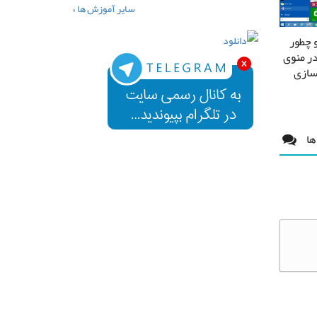
سایر آموزش ها »
ست و چطور
ون Most Used در منوی
سازی
ها