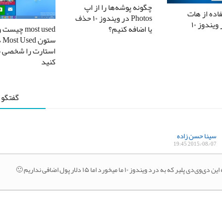
چگونه پوشه‌ها را از اپ
اده از هات
Photos در ویندوز ۱۰ حذف
یندوز ۱۰
یا اضافه کنیم؟
most used چی
ست
استارت را شخصی 
کنید
گفتگو 
سینا حسن زاده
2015/08/07 19:45
ن دی‌وی‌دی پلیر که به درد ویندوز ۱۰ ما میخورد اما ۱۵ دلار پول اضافی نداریم 🙂