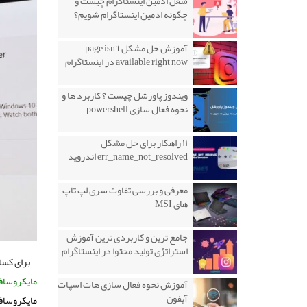
شغل ادمین اینستاگرام چیست و
چگونه ادمین اینستاگرام شویم؟
آموزش حل مشکل page isn’t
available right now در اینستاگرام
ویندوز پاورشل چیست ؟ کاربرد ها و
نحوه فعال سازی powershell
۱۱ راهکار برای حل مشکل
err_name_not_resolved اندروید
معرفی و بررسی تفاوت سری لپ تاپ
های MSI
جامع ترین و کاربردی ترین آموزش
استراتژی تولید محتوا در اینستاگرام
برای کسانی که از ویندوز
مایکروسا
آموزش نحوه فعال سازی هات اسپات
آیفون
مایکروسا