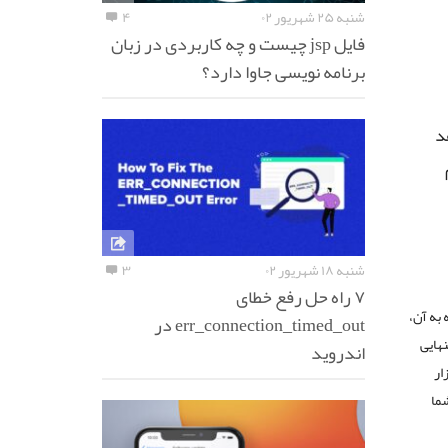
شنبه ۲۵ شهریور ۰۲
۴
فایل jsp چیست و چه کاربردی در زبان
برنامه نویسی جاوا دارد؟
ی‌دهد
شنبه ۱۸ شهریور ۰۲
۳
۷ راه حل رفع خطای
 به آن،
err_connection_timed_out در
هایی
اندروید
ار
ی پلیر ویندوز ۱۰ به درد شما