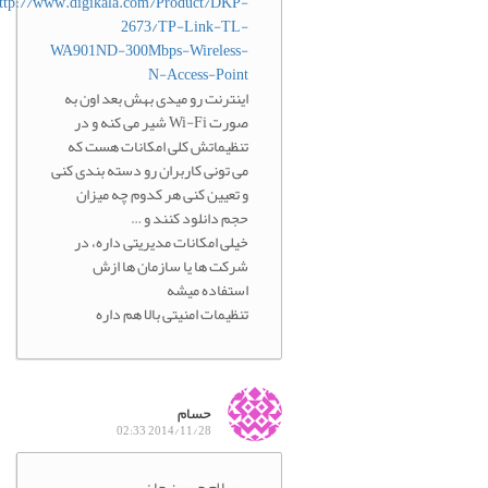
http://www.digikala.com/Product/DKP-
2673/TP-Link-TL-
WA901ND-300Mbps-Wireless-
N-Access-Point
اینترنت رو میدی بهش بعد اون به
صورت Wi-Fi شیر می کنه و در
تنظیماتش کلی امکانات هست که
می تونی کاربران رو دسته بندی کنی
و تعیین کنی هر کدوم چه میزان
حجم دانلود کنند و …
خیلی امکانات مدیریتی داره، در
شرکت ها یا سازمان ها ازش
استفاده میشه
تنظیمات امنیتی بالا هم داره
حسام
2014/11/28 02:33
سلام حسین جان