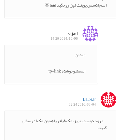
اسم اکسس پوینت تون رو بگید لطفا 🙂
sajad
2014/10/06 14:20
ممنون.
اسمشو نوشته tp-link
I.L.S.F
2016/08/04 02:24
درود دوست عزیز. مک فیلتر یا همون مک ادرسش
کنید.