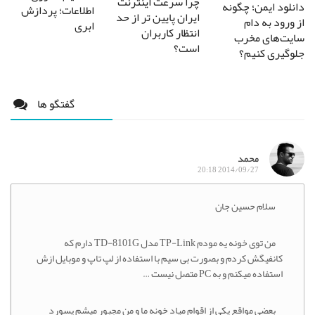
چرا سرعت اینترنت
یمن؛ چگونه
اطلاعات؛ پردازش
ایران پایین تر از حد
ه دام
ابری
انتظار کاربران
ی مخرب
است؟
کنیم؟
گفتگو ها
محمد
2014/09/27 20:18
ام حسین جان
من توی خونه یه مودم TP-Link مدل TD-8101G دارم که
یگش کردم و بصورت بی سیم با استفاده از لپ تاپ و موبایل ازش
 میکنم و به PC متصل نیست …
ضی مواقع یکی از اقوام میاد خونه ما و من مجبور میشم پسورد