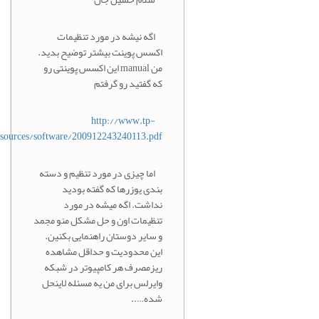
اگه نیشه در مورد تنظیمات
اکسس پوینت بیشتر توضیح بدید.
من manual این اکسس پوینتی رو
که گفتید رو گرفتم
http://www.tp-
link.com/resources/software/200912243240113.pdf
اما چیزی در مورد تنظیم و دسته
بندی یوزرها که گفته بودید
نداشت. اگه میشه در مورد
تنظیمات اون و حل مشکل منو مجمد
و سایر دوستان راهنمایی بکنین.
این محدودیت و حداقل مشاهده
ریزمصرف هر کامپیوتر در شبکه
وایرلس برای من یه مسئله لاینحل
شده…..