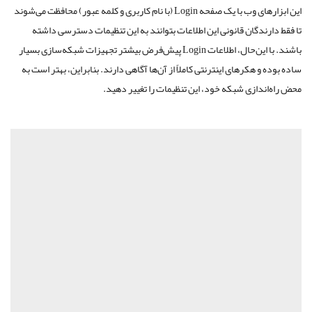
این
ابزارهای
وب
با
یک
صفحه
Login
(
با
نام
کاربری
و
کلمه
عبور
)
محافظت
می
شوند
تا
فقط
دارندگان
قانونی
این
اطلاعات
بتوانند
به
این
تنظیمات
دسترسی
داشته
باشند
.
با
این
حال،
اطلاعات
Login
پیش
فرض
بیشتر
تجهیزات
شبکه
سازی
بسیار
ساده
بوده
و
هکرهای
اینترنتی
کاملاً
از
آن
ها
آگاهی
دارند
.
بنابراین،
بهتر
است
به
محض
راه
اندازی
شبکه
خود،
این
تنظیمات
را
تغییر
دهید
.