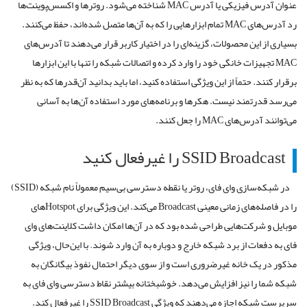
عنوان
آدرس
فیزیکی
یا
آدرس
MAC
شناخته
می
شود
.
روترها
و
اکسس
پوینت
ها
رد
آدرس
های
MAC
تمام
ابزارهایی
را
که
به
آن
ها
متصل
شده
اند،
حفظ
می
کنند
.
بسیاری
از
این
محصولات،
گزینه
ای
را
در
اختیار
کاربر
قرار
می
دهند
تا
آدرس
های
MAC
تجهیزات
خانگی
خود
را
وارد
کرده
و
اتصالات
شبکه
را
تنها
با
این
ابزارها
برقرار
کنند
.
حتماً
از
این
ویژگی
استفاده
کنید،
اما
باید
بدانید
آن
قدرها
که
به
نظر
می
رسد
قدرتمند
نیست
.
هکرها
و
برنامه
های
مورد
استفاده
آن
ها
به
آسانی
می
توانند
آدرس
های
MAC
را
جعل
کنند
.
SSID Broadcast
را
غیرفعال
کنید
در
شبکه
سازی
وای فای
،
روتر
یا
نقطه
دسترسی
بی
سیم
معمولاً
نام
شبکه
(
SSID
)
را
در
فاصله
های
زمانی
معینی
Broadcast
می
کند
.
این
ویژگی
برای
Hotspot
های
موبایل
و
شرکت
هایی
طراحی
شده
بود
که
در
آن
ها
امکان
داشت
کلاینت
های
وای
فای
به
دفعات
از
برد
شبکه
خارج
و
دوباره
به
آن
وارد
شوند
.
با
این
حال،
ویژگی
مذکور
در
یک
خانه
غیرضروری
است
و
از
سوی
دیگر
احتمال
نفوذ
بیگانگان
به
شبکه
شما
را
نیز
افزایش
می
دهد
.
خوشبختانه
بیشتر
نقاط
دسترسی
وای فای
به
سرپرست
شبکه
اجازه
می
دهند
که
ویژگی
SSID Broadcast
را
غیرفعال
کند
.