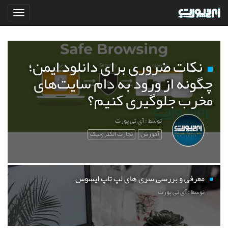
نکات ضروری برای دانلود ایمن؛
چگونه از ورود به دام سایت‌های
مخرب جلوگیری کنیم؟
توسط : آی تی پورت
آموزش
تجارت الکترونیک
معرفی و بررسی سری های لپ تاپ ایسوس
توسط : آی تی پورت