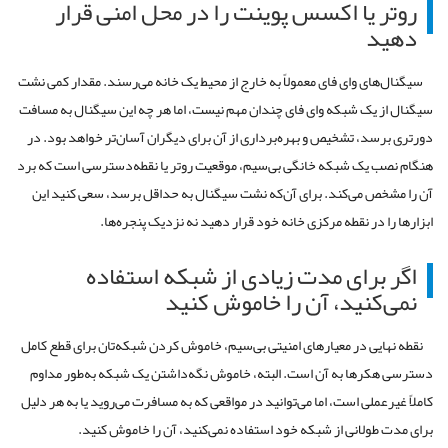
روتر
یا
اکسس
پوینت
را
در
محل
امنی
قرار
دهید
سیگنال
های
وای فای
معمولاً
به
خارج
از
محیط
یک
خانه
می
رسند
.
مقدار
کمی
نشت
سیگنال
از
یک
شبکه
وای فای
چندان
مهم
نیست،
اما
هر
چه
این
سیگنال
به
مسافت
دورتری
برسد،
تشخیص
و
بهره
برداری
از
آن
برای
دیگران
آسان
تر
خواهد
بود
.
در
هنگام
نصب
یک
شبکه
خانگی
بی
سیم،
موقعیت
روتر
یا
نقطه
دسترسی
است
که
برد
آن
را
مشخص
می
کند
.
برای
آن
که
نشت
سیگنال
به
حداقل
برسد،
سعی
کنید
این
ابزارها
را
در
نقطه
مرکزی
خانه
خود
قرار
دهید
نه
نزدیک
پنجره
ها
.
اگر
برای
مدت
زیادی
از
شبکه
استفاده
نمی
کنید،
آن
را
خاموش
کنید
نقطه
نهایی
در
معیارهای
امنیتی
بی
سیم،
خاموش
کردن
شبکه
تان
برای
قطع
کامل
دسترسی
هکرها
به
آن
است
.
البته،
خاموش
نگه
داشتن
یک
شبکه
به
طور
مداوم
کاملاً
غیرعملی
است،
اما
می
توانید
در
مواقعی
که
به
مسافرت
می
روید
یا
به
هر
دلیل
برای
مدت
طولانی
از
شبکه
خود
استفاده
نمی
کنید،
آن
را
خاموش
کنید
.