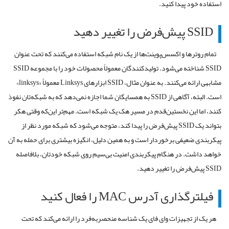
استفاده
خود
پیدا
کنید
.
SSID
پیش
فرض
را
تغییر
دهید
تمام
روترها
و
اکسس
پوینت
ها
از
یک
نام
شبکه
استفاده
می
کنند
که
تحت
عنوان
SSID
شناخته
می
شود
.
تولیدکنندگان
معمولاً
محصولات
خود
را
با
مجموعه
SSID
مشابهی
ارائه
می
کنند
.
به
عنوان
مثال،
SSID
ابزارهای
Linksys
معمولاً
«
linksys
»
است
.
البته،
آگاهی
از
SSID
به
همسایگان
شما
اجازه
نمی
دهد
که
به
شبکه
تان
نفوذ
کنند،
اما
این
نخستین
قدم
در
مسیر
هک
یک
شبکه
است
.
مهم
تر
این
که
وقتی
هکر
بتواند
یک
SSID
پیش
فرض
را
پیدا
کند،
متوجه
می
شود
که
شبکه
مورد
نظر
از
پیکربندی
ضعیفی
برخوردار
است
و
به
همین
دلیل،
انگیزه
بیشتری
برای
حمله
به
آن
خواهد
داشت
.
در
هنگام
پیکربندی
امنیت
بی
سیم
روی
شبکه
خودتان،
بلافاصله
SSID
پیش
فرض
را
تغییر
دهید
.
فیلترگذاری
آدرس
MAC
را
فعال
کنید
هر
یک
از
تجهیزات
وای فای
یک
شناسه
منحصربه
فرد
را
ارائه
می
کند
که
تحت