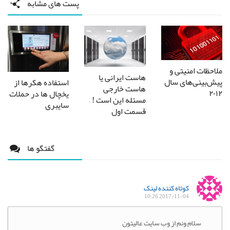
پست های مشابه
ملاحظات امنیتی و
هاست ایرانی یا
پیش‌بینی‌های سال
استفاده هکرها از
هاست خارجی
۲۰۱۲
یخچال ها در حملات
مسئله این است ! –
سایبری
قسمت اول
گفتگو ها
کوتاه کننده لینک
2017/11/04 10:26
سلام ونم از وب سایت عالیتون