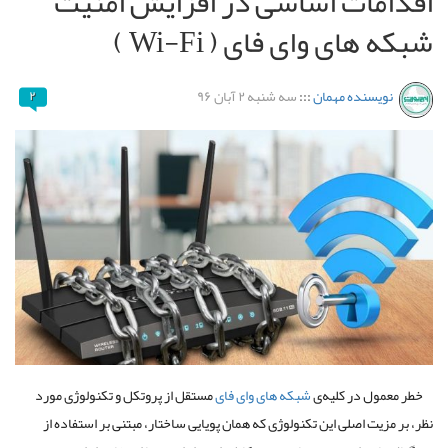
اقدامات اساسی در افزایش امنیت
شبکه های وای فای ( Wi-Fi )
نویسنده مهمان
:::
سه شنبه ۲ آبان ۹۶
۲
خطر
معمول
در
کلیه
ی
شبکه
‌
های
وای فای
مستقل
از
پروتکل
و
تکنولوژی
مورد
نظر،
بر
مزیت
اصلی
این
تکنولوژی
که
همان
پویایی
ساختار،
مبتنی
بر
استفاده
از