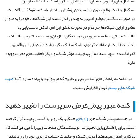
سیگنال
های
رادیویی
به
جای
سیم
و
کابل،
استوار
است
.
با
استفاده
از
این
سیگنال
ها
و
در
واقع
بدون
مرز
ساختن
پوشش
ساختار
شبکه،
نفوذگران
قادرند
در
صورت
شکستن
موانع
امنیتی
نه
چندان
قدرت
مند
این
شبکه
ها،
خود
را
به
عنوان
عضوی
از
این
شبکه
ها
جازده
و
در
صورت
تحقق
این
امر،
امکان
دست
یابی
به
اطلاعات
حیاتی،
حمله
به
سرویس
دهنده
گان
سازمان
و
مجموعه،
تخریب
اطلاعات،
ایجاد
اختلال
در
ارتباطات
گره
های
شبکه
با
یکدیگر،
تولید
داده
های
غیرواقعی
و
گمراه
کننده،
سوءاستفاده
از
پهنای
باند
مؤثر
شبکه
و
دیگر
فعالیت
های
مخرب
وجود
دارد
.
در ادامه به راهکارهای اساسی می پردازیم که می توانید با پیاده سازی آنها
امنیت
شبکه های بیسم
خود را افزایش دهید.
کلمه
عبور
پیش
فرض
سرپرست
را
تغییر
دهید
در
هسته
بیشتر
شبکه
‌
های
وای فای
خانگی،
یک
روتر
یا
اکسس
پوینت
قرار
گرفته
است
.
برای
‌
راه
اندازی
این
تجهیزات،
تولیدکنندگان
صفحات
وبی
را
تأمین
می
کنند
که
به
کاربر
امکان
می
دهند
آدرس
شبکه
و
اطلاعات
حساب
کاربری
خود
را
وارد
کنند
.