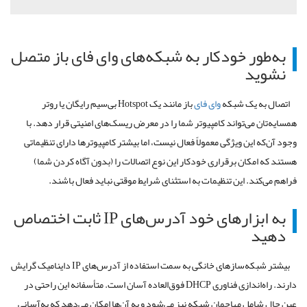
به
طور
خودکار
به
شبکه
های
وای فای
باز
متصل
نشوید
اتصال
به
یک
شبکه
وای فای
باز
مانند
یک
Hotspot
بی
سیم
رایگان
یا
روتر
همسایه
تان
می
تواند
کامپیوتر
شما
را
در
معرض
ریسک
های
امنیتی
قرار
دهد
.
با
وجود
آن
که
این
ویژگی
معمولاً
فعال
نیست،
اما
بیشتر
کامپیوترها
دارای
تنظیماتی
هستند
که
امکان
برقراری
خودکار
این
نوع
اتصالات
را
(
بدون
آگاه
‌
کردن
شما
)
فراهم
می
کند
.
این
تنظیمات
به
استثنای
شرایط
موقتی
نباید
فعال
باشند
.
به
ابزارهای
خود
آدرس
های
IP
ثابت
اختصاص
دهید
بیشتر
شبکه
سازهای
خانگی
به
سمت
استفاده
از
آدرس
های
IP
داینامیک
گرایش
دارند
.
راه
اندازی
فناوری
DHCP
فوق
العاده
آسان
است
.
متأسفانه
این
راحتی
در
عین
حال
شامل
مهاجمان
شبکه
نیز
می
شود
و
به
آن
ها
امکان
می
دهد
که
به
آسانی