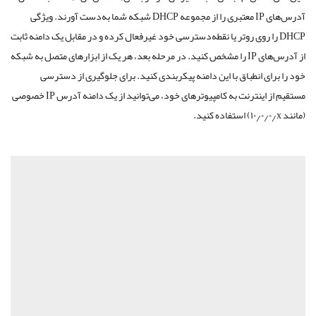
آدرس
های
IP
معتبری
را
از
مجموعه
DHCP
شبکه
شما
به
دست
آورند
.
ویژگی
DHCP
را
روی
روتر
یا
نقطه
دسترسی
خود
غیرفعال
کرده
و
در
مقابل
یک
دامنه
ثابت
از
آدرس
های
IP
را
مشخص
کنید
.
در
مرحله
بعد،
هر
یک
از
ابزارهای
متصل
به
شبکه
خود
را
برای
انطباق
با
این
دامنه
پیکربندی
کنید
.
برای
جلوگیری
از
دسترسی
مستقیم
از
اینترنت
به
کامپیوترهای
خود،
می
توانید
از
یک
دامنه
آدرس
IP
خصوصی
(
مانند
x
٫
۰
٫
۰
٫
۱۰
)
استفاده
کنید
.