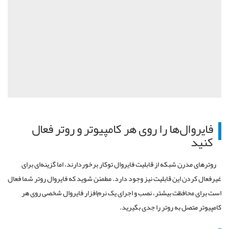
فایروال
ها
را
روی
هر
کامپیوتر
و
روتر
فعال
کنید
روترهای
مدرن
شبکه
از
قابلیت
فایروال
توکار
برخوردارند،
اما
گزینه
ای
برای
غیرفعال
کردن
این
قابلیت
نیز
وجود
دارد
.
مطمئن
شوید
که
فایروال
روتر
شما
فعال
است
برای
محافظت
بیشتر،
نصب
و
اجرای
یک
نرم
افزار
فایروال
شخصی
روی
هر
کامپیوتر
متصل
به
روتر
را
جدی
بگیرید
.