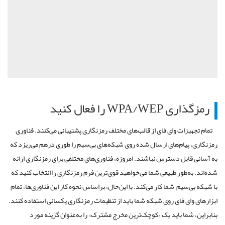
رمزگذاری
WPA/WEP
را
فعال
کنید
تمام
تجهیزات
وای فای
از
قالب
های
مختلف
رمزنگاری
پشتیبانی
می
کنند
.
فناوری
رمزنگاری،
پیام
های
ارسال
شده
روی
شبکه
های
بی
سیم
را
طوری
در
هم
می
ریزد
که
به
آسانی
قابل
دسترس
نباشند
.
امروزه،
فناوری
های
مختلفی
برای
رمزنگاری
ارائه
شده
اند
.
به
طور
طبیعی
شما
می
خواهید
قوی
ترین
فرم
رمزنگاری
را
انتخاب
کنید
که
با
شبکه
بی
سیم
شما
کار
می
کند
.
با
این
حال،
بر
اساس
نحوه
کار
این
فناوری
ها،
تمام
ابزارهای
وای فای
روی
شبکه
شما
باید
از
تنظیمات
رمزنگاری
یکسانی
استفاده
کنند
.
بنابراین،
شما
باید
یک
«
کوچک
ترین
مخرج
مشترک
»
را
به
عنوان
گزینه
مورد