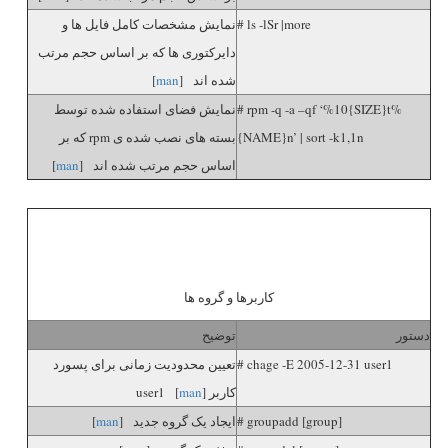
# ls -lSr |more
نمایش مشخصات کامل فایل ها و
دایرکتوری ها که بر اساس حجم مرتب
شده اند [
man
]
# rpm -q -a –qf ‘%10{SIZE}t%
نمایش فضای استفاده شده توسط
{NAME}n’ | sort -k1,1n
بسته های نصب شده ی rpm که بر
اساس حجم مرتب شده اند [
man
]
کاربرها و گروه ها
دستور
توضیح
# chage -E 2005-12-31 user1
تعیین محدودیت زمانی برای پسورد
کاربر user1 [
]
man
# groupadd [group]
ایجاد یک گروه جدید [
man
]