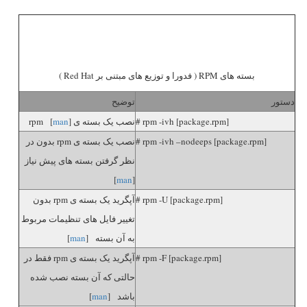
بسته های RPM ( فدورا و توزیع های مبتنی بر Red Hat )
دستور
توضیح
# rpm -ivh [package.rpm]
نصب یک بسته ی rpm [
]
man
# rpm -ivh –nodeeps [package.rpm]
نصب یک بسته ی rpm بدون در
نظر گرفتن بسته های پیش نیاز
]
man
[
# rpm -U [package.rpm]
آپگرید یک بسته ی rpm بدون
تغییر فایل های تنظیمات مربوط
به آن بسته [
man
]
# rpm -F [package.rpm]
آپگرید یک بسته ی rpm فقط در
حالتی که آن بسته نصب شده
باشد [
man
]