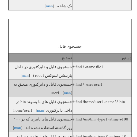
یک شاخه [
man
]
جستجوی فایل
دستور
توضیح
# find / -name file1
جستجوی فایل و دایرکتوری در داخل
پارتیشن لینوکس ( root ) [
man
]
# find / -user user1
جستجوی فایل و دایرکتوری متعلق به
user1 [
man
]
# find /home/user1 -name \*.bin
جستجوی فایل های با پسوند bin در
داخل دایرکتوری home/user1 [
]
man
# find /usr/bin -type f -atime +100
جستجوی فایل های باینری که در ۱۰۰
روز گذشته استفاده نشده اند [
man
]
# find /usr/bin -type f -mtime -10
جستجوی فایل های ایجاد شده با تغییر