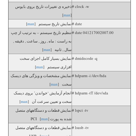
# clock -w
ذخیره ی تغییرات تاریخ بروی بایوس
]
man
[
# date
نمایش تاریخ سیستم [
man
]
# date 041217002007.00
تنظیم تاریخ سیستم – به ترتیب از چپ
به راست : ماه , روز , ساعت , دقیقه ,
سال , ثانیه [
man
]
# dmidecode -q
نمایش بسیار کامل اجزای سخت
افزاری سیستم [
man
]
# hdparm -i /dev/hda
نمایش مشخصات و ویژگی های دیسک
سخت [
man
]
# hdparm -tT /dev/sda
انجام آزمایش ‘خواندن’ بروی دیسک
سخت و تعیین سرعت آن [
man
]
# lspci -tv
نمایش قطعات و دستگاههای متصل
شده به پورت PCI [
]
man
# lsusb -tv
نمایش قطعات و دستگاههای متصل
شده به پورت USB [
]
man