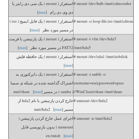
# mount /dev/hdb /mnt/cdrecorder
استقرار ( mount ) یک سی دی رایتر یا
دی وی دی رام [
man
]
# mount -o loop file.iso /mnt/cdrom
استقرار ( mount ) یک فایل ایمیج ( iso )
در مسیر مورد نظر [
man
]
# mount -t vfat /dev/hda5
استقرار ( mount ) یک پارتیشن با فرمت
/mnt/hda5
FAT32 در مسیر مورد نظر [
man
]
# mount /dev/sda1 /mnt/usbdisk
استقرار ( mount ) یک حافظه فلش
]
man
[
# mount -t smbfs -o
استقرار ( mount ) یک دایرکتوری به
username=user,password=pass
اشتراک گذاشته شده در شبکه ی سمبا
//WinClient/share /mnt/share
( samba ) در مسیر mnt/share [
]
man
# umount /dev/hda2
خارج کردن پارتیشن با نام hda2 از
مسیر mnt/hda2 [
]
man
# umount -n /mnt/hda2
اجرای عمل خارج کردن پارتیشن (
unmount ) بدون بازنویسی فایل
etc/mtab [
man
]