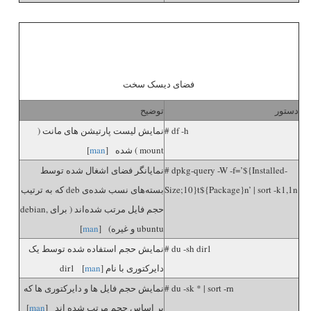
فضای دیسک سخت
دستور
توضیح
# df -h
نمایش لیست پارتیشن های مانت (
mount ) شده [
man
]
# dpkg-query -W -f=’${Installed-
نمایانگر فضای اشغال شده توسط
Size;10}t${Package}n’ | sort -k1,1n
بسته‌های نسب شده‌ی deb که به ترتیب
حجم فایل مرتب شده‌اند ( برای debian,
ubuntu و غیره) [
man
]
# du -sh dir1
نمایش حجم استفاده شده توسط یک
دایرکتوری با نام dir1 [
]
man
# du -sk * | sort -rn
نمایش حجم فایل ها و دایرکتوری ها که
بر اساس حجم مرتب شده اند [
man
]