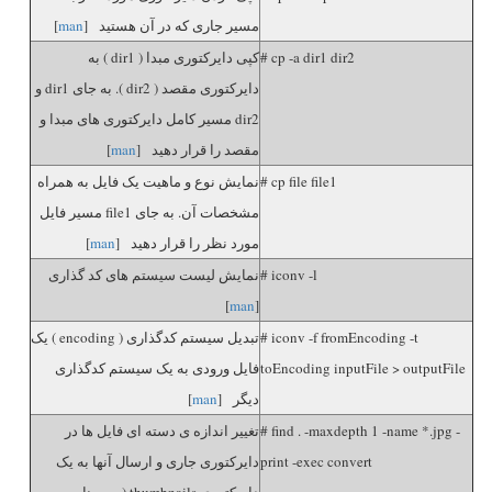
مسیر جاری که در آن هستید [
man
]
# cp -a dir1 dir2
کپی دایرکتوری مبدا ( dir1 ) به
دایرکتوری مقصد ( dir2 ). به جای dir1 و
dir2 مسیر کامل دایرکتوری های مبدا و
مقصد را قرار دهید [
man
]
# cp file file1
نمایش نوع و ماهیت یک فایل به همراه
مشخصات آن. به جای file1 مسیر فایل
مورد نظر را قرار دهید [
man
]
# iconv -l
نمایش لیست سیستم های کد گذاری
]
man
[
# iconv -f fromEncoding -t
تبدیل سیستم کدگذاری ( encoding ) یک
toEncoding inputFile > outputFile
فایل ورودی به یک سیستم کدگذاری
دیگر [
man
]
# find . -maxdepth 1 -name *.jpg -
تغییر اندازه ی دسته ای فایل ها در
print -exec convert
دایرکتوری جاری و ارسال آنها به یک
دایرکتوری thumbnails ( به برنامه