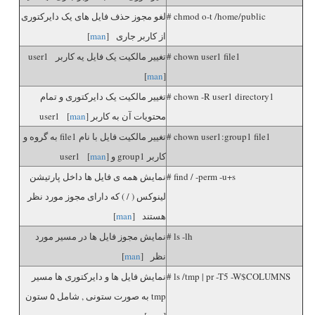
# chmod o-t /home/public
لغو مجوز حذف فایل های یک دایرکتوری
از کاربر جاری [
man
]
# chown user1 file1
تغییر مالکیت یک فایل یه کاربر user1
[
man
]
# chown -R user1 directory1
تغییر مالکیت یک دایرکتوری و تمام
محتویات آن به کاربر user1 [
]
man
# chown user1:group1 file1
تغییر مالکیت فایل با نام file1 به گروه و
کاربر group1 و user1 [
]
man
# find / -perm -u+s
نمایش همه ی فایل ها داخل پارتیشن
لینوکس ( / ) که دارای مجوز مورد نظر
هستند [
man
]
# ls -lh
نمایش مجوز فایل ها در مسیر مورد
نظر [
man
]
# ls /tmp | pr -T5 -W$COLUMNS
نمایش فایل ها و دایرکتوری ها مسیر
tmp به صورت ستونی , شامل ۵ ستون