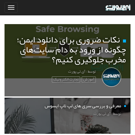
نکات ضروری برای دانلود ایمن؛
چگونه از ورود به دام سایت‌های
مخرب جلوگیری کنیم؟
توسط : آی تی پورت
آموزش
تجارت الکترونیک
معرفی و بررسی سری های لپ تاپ ایسوس
توسط : آی تی پورت