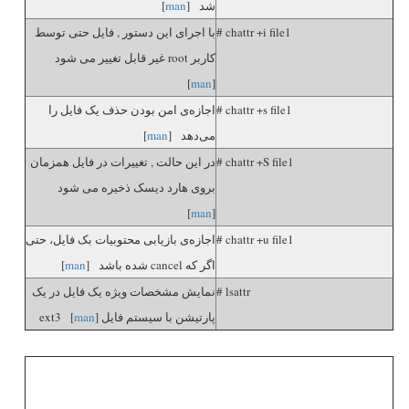
شد [
man
]
# chattr +i file1
با اجرای این دستور , فایل حتی توسط
کاربر root غیر قابل تغییر می شود
]
man
[
# chattr +s file1
اجازه‌ی امن بودن حذف یک فایل را
می‌دهد [
man
]
# chattr +S file1
در این حالت , تغییرات در فایل همزمان
بروی هارد دیسک ذخیره می شود
]
man
[
# chattr +u file1
اجازه‌ی بازیابی محتوبیات بک فایل، حتی
اگر که cancel شده باشد [
man
]
# lsattr
نمایش مشخصات ویژه یک فایل در یک
پارتیشن با سیستم فایل ext3 [
]
man