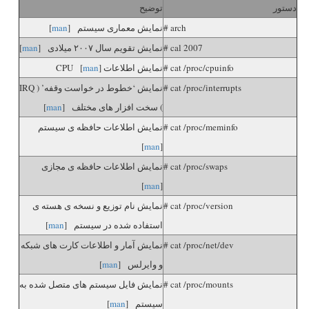
دستور
توضیح
# arch
نمایش معماری سیستم [
man
]
# cal 2007
نمایش تقویم سال ۲۰۰۷ میلادی [
man
]
# cat /proc/cpuinfo
نمایش اطلاعات CPU [
]
man
# cat /proc/interrupts
نمایش ‘خطوط در خواست وقفه’ ( IRQ
) سخت افزار های مختلف [
man
]
# cat /proc/meminfo
نمایش اطلاعات حافظه ی سیستم
]
man
[
# cat /proc/swaps
نمایش اطلاعات حافظه ی مجازی
]
man
[
# cat /proc/version
نمایش نام توزیع و نسخه ی هسته ی
استفاده شده در سیستم [
man
]
# cat /proc/net/dev
نمایش آمار و اطلاعات کارت های شبکه
و وایرلس [
man
]
# cat /proc/mounts
نمایش فایل سیستم های متصل شده به
سیستم [
man
]