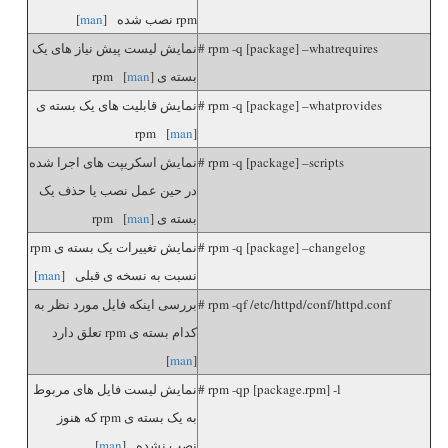
rpm نصب شده [
man
]
# rpm -q [package] –whatrequires
نمایش لیست پیش نیاز های یک
بسته ی rpm [
]
man
# rpm -q [package] –whatprovides
نمایش قابلیت های یک بسته ی
rpm [
man
]
# rpm -q [package] –scripts
نمایش اسکریپت های اجرا شده
در حین عمل نصب یا حذف یک
بسته ی rpm [
]
man
# rpm -q [package] –changelog
نمایش تغییرات یک بسته ی rpm
نسبت به نسخه ی قبلی [
man
]
# rpm -qf /etc/httpd/conf/httpd.conf
بررسی اینکه فایل مورد نظر به
کدام بسته ی rpm تعلق دارد
]
man
[
# rpm -qp [package.rpm] -l
نمایش لیست فایل های مربوط
به یک بسته ی rpm که هنوز
نصب نشده [
man
]