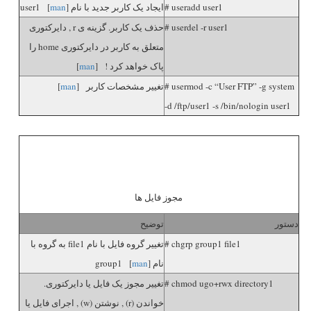
# useradd user1
ایجاد یک کاربر جدید با نام user1 [
]
man
# userdel -r user1
حذف یک کاربر. گزینه ی r , دایرکتوری
متعلق به کاربر در دایرکتوری home را
پاک خواهد کرد ! [
man
]
# usermod -c “User FTP” -g system
تغییر مشخصات کاربر [
man
]
-d /ftp/user1 -s /bin/nologin user1
مجوز فایل ها
دستور
توضیح
# chgrp group1 file1
تغییر گروه فایل با نام file1 به گروه با
نام group1 [
]
man
# chmod ugo+rwx directory1
تغییر مجوز یک فایل یا دایرکتوری.
خواندن (r) , نوشتن (w) , اجرای فایل یا