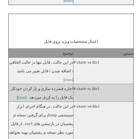
]
man
[
اعمال مشخصات ویژه بروی فایل
دستور
توضیح
# chattr +a file1
در این حالت , فایل تنها در حالت الحاقی
( اضافه شدن ) قابل تغییر می باشد
]
man
[
# chattr +c file1
اجازه فشرده سازی و باز کردن خودکار
یک فایل را به کرنل می‌دهد [
man
]
# chattr +d file1
در این حالت , در هنگام اجرای ابزار
سیستمی dump برای گرفتن نسخه ی
پشتیبان در پارتیشن های ext3 , از فایل
مورد نظر نسخه ی پشتیبان تهیه نخواهد