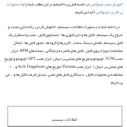
آموزش نصب لینوکس
در جلسه قبل پرداختیم و در این مطلب شما را با
دستورات
پر کار برد لینوکس
آشنا می کنیم.
در ادامه شما با دستورات اطلاعات سیستم ، خاموش کردن , راه اندازی مجدد و
خروج یک سیستم ، فایل ها و دایرکتوری ها ، جستجوی فایل ، نصب و استقرار یک
فایل سیستم ، فضای دیسک سخت ، کاربرها و گروه ها ، مجوز فایل ها ، اعمال
مشخصات ویژه بروی فایل ، فایل های فشرده و بایگانی ، بسته های RPM ، ابزار
نصب YUM ، اوبونتو و توزیع های مبتنی بر دبیان ، ابزار نصب APT ( اوبونتو و توزیع
های مبتنی بر دبیان ) ، ابزار نصب Pacman ( توزیع های Arch , Frugalware و … ) ،
مشاهده ی محتویات فایل ، دستکاری فایل های متنی ، تبدیل فرمت فایل ها و … می
پردازیم.
اطلاعات سیستم