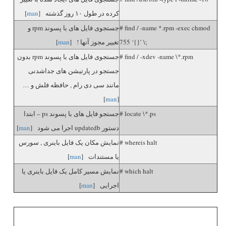
کرده در طول ۱۰ روز گذشته [
man
]
# find / -name *.rpm -exec chmod
جستجوی فایل های با پسوند rpm و
755 ‘{}’ \;
تغییر مجوز آنها ! [
man
]
# find / -xdev -name \*.rpm
جستجوی فایل های با پسوند rpm بدون
جستجو در پارتیشن های جداشدنی
مانند سی دی رام , حافظه فلش و …
]
man
[
# locate \*.ps
جستجو فایل های با پسوند ps – ابتدا
دستور updatedb اجرا می شود [
man
]
# whereis halt
نمایش مکان یک فایل باینری , سورس
یا مستندات [
man
]
# which halt
نمایش مسیر کامل یک فایل باینری یا
اجرایی [
man
]