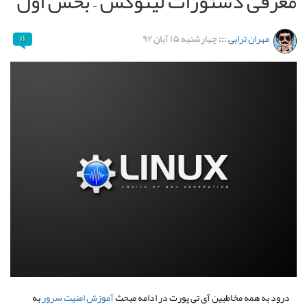
معرفی دستورات لینوکس – بخش اول
مهران ترابی
:::
چهارشنبه ۱۵ آبان ۹۲
۱۱
درود به همه مخاطبین آی تی پورت در ادامه مبحث
آموزش امنیت سرور
به