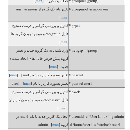
# groupdel [group]
حذف یک گروه [
man
]
# groupmod -n moon sun
تغییر نام یک گروه از moon به sun
[
man
]
# grpck
کنترل و بررسی گرامر و فرمت صحیح
فایل etc/group و موجود بودن گروه ها
]
man
[
# newgrp – [group]
وارد شدن به یک گروه جدید و تغییر
گروه پیش فرض فایل های ایجاد شده ی
جدید [
man
]
# passwd
تغییر پسورد کاربر ریشه ( root ) [
man
]
# passwd user1
تغییر پسورد کاربر با نام user1 [
]
man
# pwck
کنترل و بررسی گرامر و فرمت صحیح
فایل etc/passwd و موجود بودن کاربران
]
man
[
# useradd -c “User Linux” -g admin
ایجاد یک کاربر جدید با نام user1 در
-d /home/user1 -s /bin/bash user1
گروه admin [
]
man