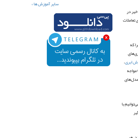
سایر آموزش ها »
اخیر در
ی تعاملات
ا که
ری‌های
ش ابری
،
سطح اتوماسیون از طریق رواج حسگرهای داخلی و پدیده اینترنت اشیا (Internet of Things) مواجه
مدل‌های
‌توانیم با
یر
ند. هر