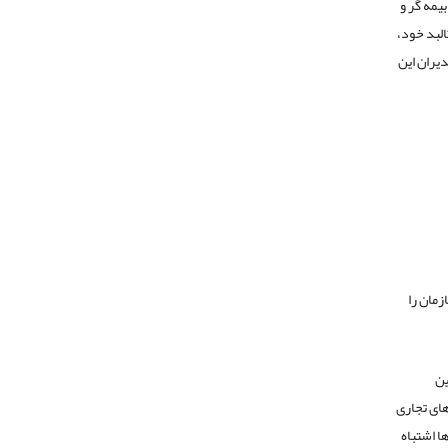
یمه گر و
لبد خود،
دیران این
زمان را
ین
ای تجاری
ا اشتباه