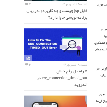
شنبه ۲۵ شهریور ۰۲
۴
کت مورد
فایل jsp چیست و چه کاربردی در زبان
برنامه نویسی جاوا دارد؟
وی در
با
 و همفکری
ال و هوای
شنبه ۱۸ شهریور ۰۲
۳
ی‌تی امر
۷ راه حل رفع خطای
یران،
err_connection_timed_out در
اندروید
یت‌های
از آن‌ها