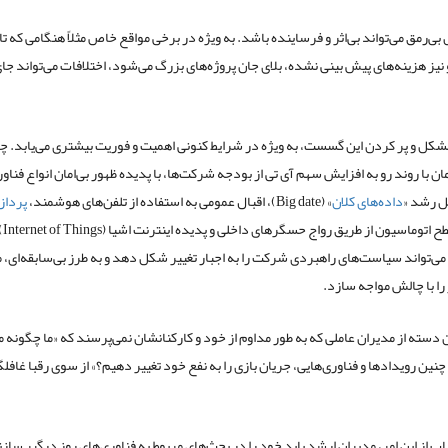
 بی‌رمق می‌تواند بی‌اثر و فرساینده باشد. به ویژه در برخی مواقع خاص مثلاً هنگامی که ت
و نیز هزینه‌های پیش بینی نشده، بلای جان پروژه‌های بزرگ می‌شود، اختلافات می‌تواند جا
شکل و پر کردن این گسست، به ویژه در شرایط کنونی اهمیت و فوریت بیشتری می‌یابد. چر
ان با روند رو به افزایش سهم آی تی از بودجه شرکت‌ها، با پدیده ظهور بی‌امان انواع فناو
یل رشد «
داده‌های کلان
» (Big date)، اقبال عمومی به استفاده از تلفن‌های هوشمند،
پرداز
افزایش 
ی‌تواند سیاست‌های راهبردی شرکت را به اجبار تغییر شکل دهد و به طرز بی‌سابقه‌ای، 
را با چالش مواجه سازد.
آن دسته از مدیران عاملی که به طور مداوم از خود و کارکنانشان نمی‌پرسند که «ما چگونه می
چنین رویداد‌ها و فناوری‌هایی، جریان بازی را به نفع خود تغییر دهیم؟» از سوی رقبا غافلگ
اب از این امر، مدیران ارشد باید خود را در بحث‌های مربوط به فناوری‌های روز درگیر ساز