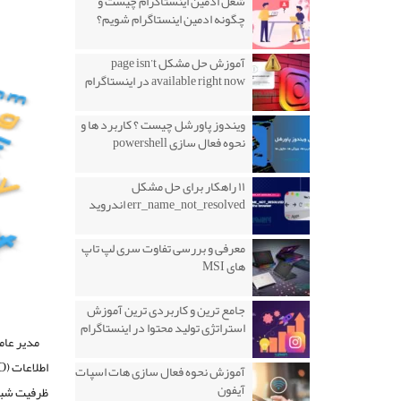
شغل ادمین اینستاگرام چیست و
چگونه ادمین اینستاگرام شویم؟
آموزش حل مشکل page isn’t
available right now در اینستاگرام
ویندوز پاورشل چیست ؟ کاربرد ها و
نحوه فعال سازی powershell
۱۱ راهکار برای حل مشکل
err_name_not_resolved اندروید
معرفی و بررسی تفاوت سری لپ تاپ
های MSI
جامع ترین و کاربردی ترین آموزش
استراتژی تولید محتوا در اینستاگرام
مدیر عام
آموزش نحوه فعال سازی هات اسپات
آیفون
ظرفیت شبکه‌