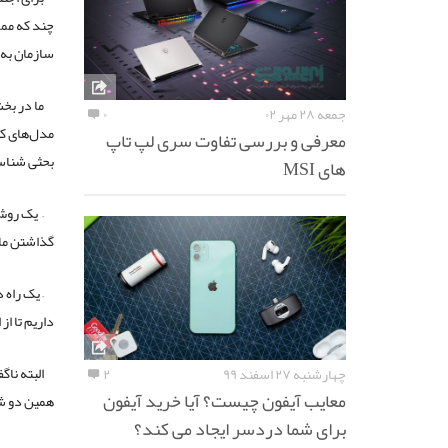
چند که ممک
سازمان به ر
ما در بخ
جمعه ۲۸ مهر ۰۲
۰
مدل‌های کس
معرفی و بررسی تفاوت سری لپ تاپ
بحثی شناسا
های MSI
– یک روش
گذاشتن ما 
– یک راه
داریم تا ا
البته ناگ
چهارشنبه ۲۷ اسفند ۹۹
۲
معایب آیفون چیست؟ آیا خرید آیفون
همین دو شی
برای شما دردسر ایجاد می کند؟