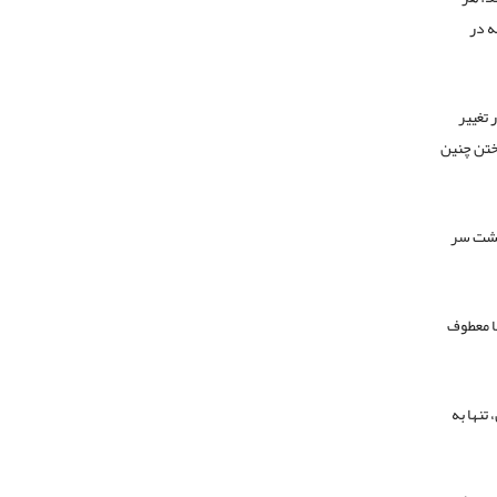
ه در
 تغییر
اختن چنین
 پشت سر
ها معطوف
تنها به