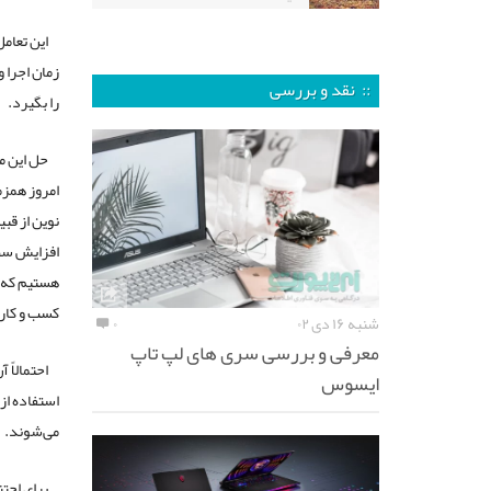
این تعامل
زمان اجرا 
:: نقد و بررسی
را بگیرد.
حل این م
امروز همزم
نوین از قب
هستیم که م
کسب و کار 
شنبه ۱۶ دی ۰۲
۰
معرفی و بررسی سری های لپ تاپ
احتمالاً 
ایسوس
استفاده از 
می‌شوند.
برای اجتن