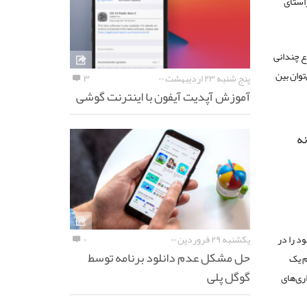
راستای
ع چندانی
توان بین
پنج شنبه ۲۳ اردیبهشت ۰۰
۳
آموزش آپدیت آیفون با اینترنت گوشی
نه
د را در
یکشنبه ۲۹ فروردین ۰۰
۰
حل مشکل عدم دانلود برنامه توسط
م یک
گوگل پلی
ری‌های