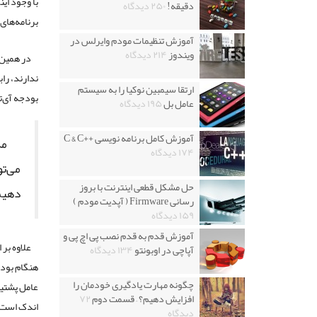
با وجود ای
دقیقه!
۲۵۰ دیدگاه
برنامه‌های
آموزش تنظیمات مودم وایرلس در
ویندوز
۲۱۴ دیدگاه
در همین 
ندارند، را
ارتقا سیمبین نوکیا را به سیستم
بودجه آی‌ت
عامل بل
۱۹۵ دیدگاه
آموزش کامل برنامه نویسی ++C & C
مدی
۱۷۴ دیدگاه
می‌تو
حل مشکل قطعی اینترنت با بروز
دهیم
رسانی Firmware ( آپدیت مودم )
۱۵۹ دیدگاه
آموزش قدم به قدم نصب پی اچ پی و
علاوه بر
آپاچی در اوبونتو
۱۳۴ دیدگاه
هنگام بودج
چگونه مهارت یادگیری خودمان را
عامل پشتیب
افزایش دهیم؟ – قسمت دوم
۷۲
اندک است،
دیدگاه