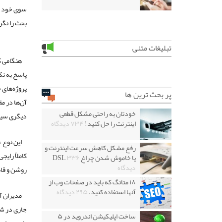
سوی خود جل
بحث را نگر
تبلیغات متنی
هنگامی ک
پاسخ به نک
پروژه‌های 
پر بحث ترین ها
آن‌ها در م
خودتان به راحتی مشکل قطعی
دیگری سیر 
اینترنت را حل کنید!
۷۳۴ دیدگاه
این نوع 
رفع مشکل کاهش سرعت اینترنت و
کاملاً رایج
یا خاموش شدن چراغ DSL
۳۳۶
دیدگاه
روشن و قا
۱۸ متاتگ که باید در صفحات وب از
آنها استفاده کنید.
۲۹۵ دیدگاه
مدیران آی
جاری در شر
ساخت اپلیکیشن اندروید در ۵