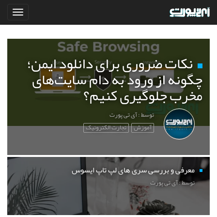
نکات ضروری برای دانلود ایمن؛
چگونه از ورود به دام سایت‌های
مخرب جلوگیری کنیم؟
توسط : آی تی پورت
آموزش
تجارت الکترونیک
معرفی و بررسی سری های لپ تاپ ایسوس
توسط : آی تی پورت