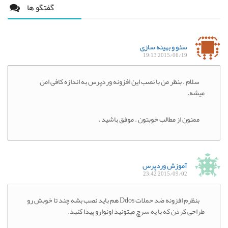
گفتگو ها
سئو و بهینه سازی
2015/06/19 19:13
سلام . بنظر من با نصب این افزونه وردپرس به اندازه کافی امن
میشه.
ممنون از مطالب خوبتون . موفق باشید .
آموزش وردپرس
2015/09/02 23:42
بنظرم افزونه ضد حملات Ddos هم باید نصب بشه چند تا خوبش رو
طراحی کردن که با یه سرچ میتونید اونوارو پیدا کنید.