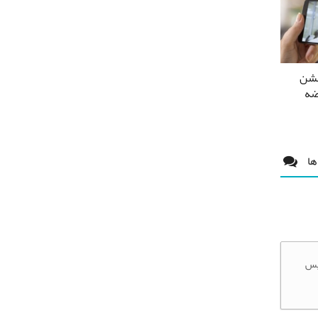
یشن
ضه
ها
ویس