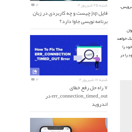
شنبه ۲۵ شهریور ۰۲
۴
 سرویس،
فایل jsp چیست و چه کاربردی در زبان
برنامه نویسی جاوا دارد؟
وان
کمک خواهد
ه خود را
د را در
شنبه ۱۸ شهریور ۰۲
۳
۷ راه حل رفع خطای
err_connection_timed_out در
اندروید