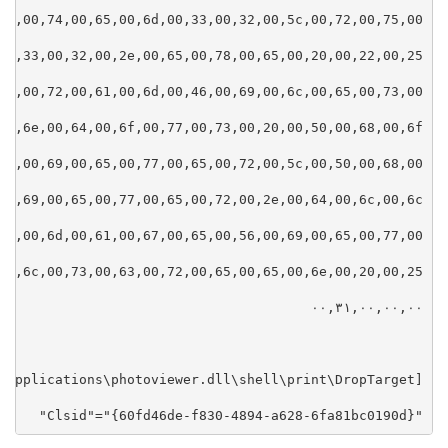
"Clsid"="{60fd46de-f830-4894-a628-6fa81bc0190d}"