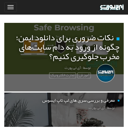
نکات ضروری برای دانلود ایمن؛
چگونه از ورود به دام سایت‌های
مخرب جلوگیری کنیم؟
توسط : آی تی پورت
آموزش
تجارت الکترونیک
معرفی و بررسی سری های لپ تاپ ایسوس
توسط : آی تی پورت