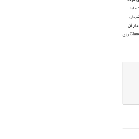
 باید
ضربان
 از آن
باعث تحلیل رفتن قدرت باتری خواهد شد. شما می‌توانید برای فعال کردن مود حفظ باتری به منو Glances روی