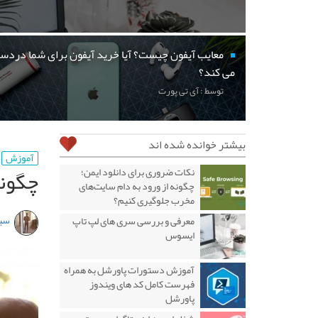
معایب آیفون چیست؟ آیا خرید آیفون برای شما دردسر
می کند؟
توسط : آی تی پورت
بیشتر خوانده شده اند
آموزش
چگونه از اپ kout
نکات ضروری برای دانلود ایمن؛
چگونه از ورود به دام سایت‌های
مخرب جلوگیری کنیم؟
سین
معرفی و بررسی سری های لپ تاپ
ایسوس
آموزش دستورات پاورشل به همراه
فهرست کامل کد های ویندوز
پاورشل