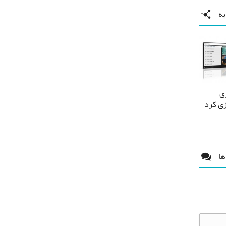
ه
ی
زی کرد
ها