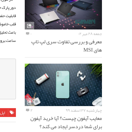
دور پارک خ
قابلیت حفط
قلب خاموش 
جمعه ۲۸ مهر ۰۲
۰
معرفی و بررسی تفاوت سری لپ تاپ
ساعت بروید و برروی Power Reserve که برروی ص
های MSI
چهارشنبه ۲۷ اسفند ۹۹
۲
اپل
معایب آیفون چیست؟ آیا خرید آیفون
برای شما دردسر ایجاد می کند؟