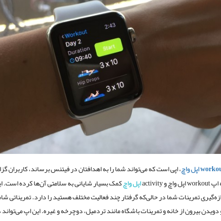
work اپل واچ
، اپی است که می‌تواند شما را به اهدافتان در فیتنس برساند، کاربران گ
چ و activity
اپل واچ
کمک بسیار شایانی به سلامتی آن‌ها کرده است. ا
دازه‌گیری تمرینات شما در حالی‌که گرفتار چند فعالیت مختلف هستید را دارد. تمریناتی شا
و دویدن بیرون از خانه و تمرینات باشگاه مانند تردمیل، دوچرخه و غیره. این اپ می‌تواند