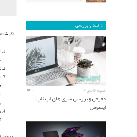
:: نقد و بررسی
اگر شما ت
د
ت
ا
م
شنبه ۱۶ دی ۰۲
۰
ا
معرفی و بررسی سری های لپ تاپ
ب
ایسوس
ث
در طول 