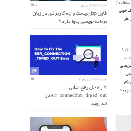
استفاده از
شنبه ۲۵ شهریور ۰۲
۴
 کمک خوبی
فایل jsp چیست و چه کاربردی در زبان
 نظر
برنامه نویسی جاوا دارد؟
ان را
د. در
ان‌هایی
یدن
شنبه ۱۸ شهریور ۰۲
۳
 کار
۷ راه حل رفع خطای
 دوچرخه
err_connection_timed_out در
اندروید