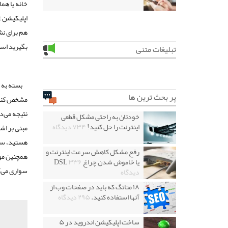
خانه یا هما
هم برای نش
بگیرید اس
تبلیغات متنی
بسته به 
پر بحث ترین ها
مشخص کنید.
نتیجه می‌د
خودتان به راحتی مشکل قطعی
اینترنت را حل کنید!
۷۳۴ دیدگاه
مبنی بر اش
هستید، ساع
رفع مشکل کاهش سرعت اینترنت و
همچنین موق
یا خاموش شدن چراغ DSL
۳۳۶
سواری می‌کنید هر ۵ مایل یک اع
دیدگاه
۱۸ متاتگ که باید در صفحات وب از
آنها استفاده کنید.
۲۹۵ دیدگاه
ساخت اپلیکیشن اندروید در ۵