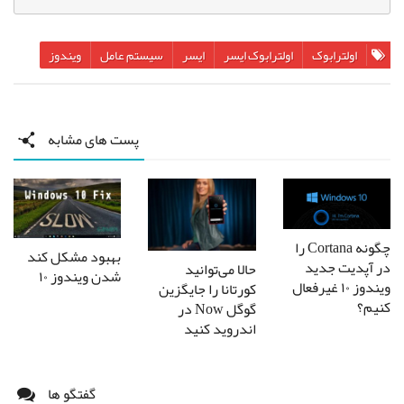
اولترابوک‌
اولترابوک‌ ایسر
ایسر
سیستم عامل
ویندوز
پست های مشابه
چگونه Cortana را
بهبود مشکل کند
در آپدیت جدید
حالا می‌توانید
شدن ویندوز ۱۰
ویندوز ۱۰ غیرفعال
کورتانا را جایگزین
کنیم؟
گوگل Now در
اندروید کنید
گفتگو ها