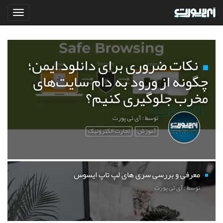
نکات ضروری برای دانلود ایمن؛
چگونه از ورود به دام سایت‌های
مخرب جلوگیری کنیم؟
توسط : آی تی پورت
آموزش
تجارت الکترونیک
معرفی و بررسی سری های لپ تاپ ایسوس
توسط : آی تی پورت