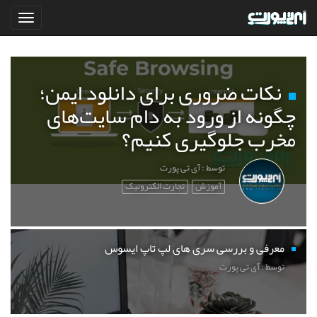
نکات ضروری برای دانلود ایمن؛
چگونه از ورود به دام سایت‌های
مخرب جلوگیری کنیم؟
توسط : آی تی پورت
آموزش
تجارت الکترونیک
معرفی و بررسی سری های لپ تاپ ایسوس
توسط : آی تی پورت