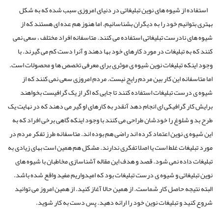
استفاده از شیوه های نوین تبلیغاتی در دنیای امروزی سبب شده که به شکل
بهتری بتوانیم خود را به دیگران بشناسانیم. اما هنوز هم عده ای هستند که از
شیوه های نادرست تبلیغاتی استفاده می کنند. متاسفانه افراد مختلف ، سعی نمی
کنند که به تبلیغات در مورد کارهای خود بها دهند و آنرا دست کم می گیرند. با
وجود اینکه تبلیغات نوین شیوه ی موثری برای معرفی تخصص ها و محصولات است.
اما متاسفانه این کار بین مردم رایج نیست. مردم امروزی سعی نمی کنند که از
شیوه ی درست تبلیغات استفاده کنند تا جایی که اگر از یک گرافیست بخواهند
برایش کار گرافیکی ای انجام دهد آنقدر به کارهای او گیر می دهند که در نهایت یک
طرح بد و شلوغ را خودشان طراحی می کنند با وجود اینکه گاهی برخی افراد که به
این شیوه ی نوین اعتماد کرده اند راضی هم بوده اند. متاسفانه طرز تفکر مردم در
مورد تبلیغات غلط است یا اصلا تفکری ندارند. مشکل هم همین است بهای زیادی به
تبلیغات داده نمی شود. قصد و هدف این مقاله آشناسازی مخاطبان با شیوه های
نوین تبلیغاتی و شیوه ی درست تبلیغات بود که امیدواریم مفید واقع شده باشد.
البته نتیجه حاصل کار شماست. از همین حالا آغاز کنید. از همین امروز می توانید
شروع کنید و تبلیغات نوین خود را ارائه دهید. پس دست به کار شوید.