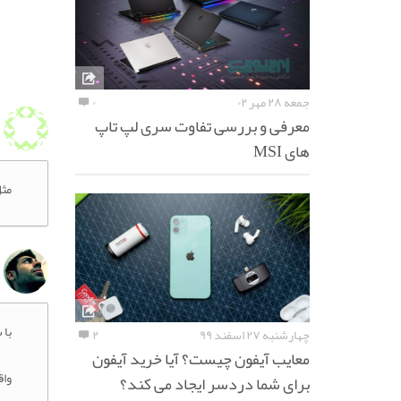
جمعه ۲۸ مهر ۰۲
۰
معرفی و بررسی تفاوت سری لپ تاپ
های MSI
مثل
با
چهارشنبه ۲۷ اسفند ۹۹
۲
معایب آیفون چیست؟ آیا خرید آیفون
واق
برای شما دردسر ایجاد می کند؟