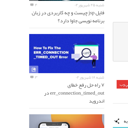
شنبه ۲۵ شهریور ۰۲
۴
فایل jsp چیست و چه کاربردی در زبان
برنامه نویسی جاوا دارد؟
شنبه ۱۸ شهریور ۰۲
۳
۷ راه حل رفع خطای
ي وب
err_connection_timed_out در
اندروید
ه