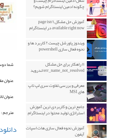
شغل ادمین اینستاگرام چیست و
چگونه ادمین اینستاگرام شویم؟
آموزش حل مشکل page isn’t
available right now در اینستاگرام
ویندوز پاورشل چیست ؟ کاربرد ها و
نحوه فعال سازی powershell
۱۱ راهکار برای حل مشکل
شما دوست
err_name_not_resolved اندروید
عنوان مقاله : ۱۰۰ باید و نب
معرفی و بررسی تفاوت سری لپ تاپ
های MSI
عنوان لاتین مقاله : ۱۰۰ 
جامع ترین و کاربردی ترین آموزش
مترجم : 
استراتژی تولید محتوا در اینستاگرام
دانلود
آموزش نحوه فعال سازی هات اسپات
آیفون