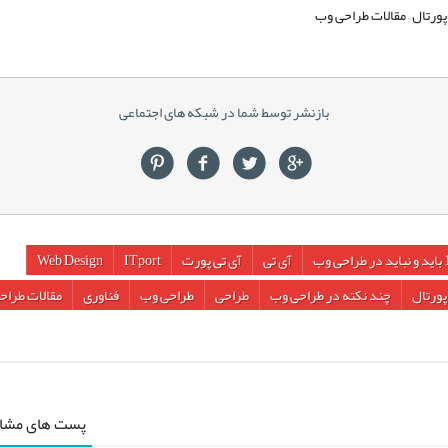
پورتال – مقالات طراحی وب
بازنشر توسط شما در شبکه های اجتماعی
احی وب
آی تی
آی تی پورت
ITport
Web Design
پورتال
چند نکته در طراحی وب
طراحی
طراحی وب
فناوری
مقالات طراح
پست های مشاب