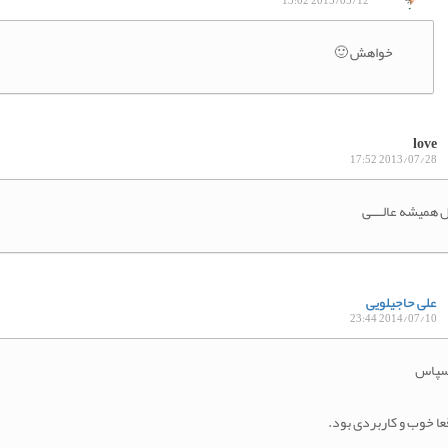
2013/05/12 13:02
خواهش 🙂
love
2013/07/28 17:52
 همیشه عالــــی
علی حاجیلویی
2014/07/10 23:44
 سپاس
عا خوب و کاربردی بود.