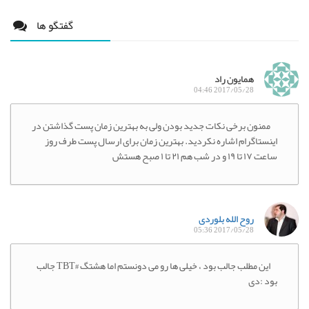
گفتگو ها
همایون راد
2017/05/28 04:46
ممنون برخی نکات جدید بودن ولی به بهترین زمان پست گذاشتن در
اینستاگرام اشاره نکردید. بهترین زمان برای ارسال پست طرف روز
ساعت ۱۷ تا ۱۹ و در شب هم ۲۱ تا ۱ صبح هستش
روح الله بلوردی
2017/05/28 05:36
این مطلب جالب بود ، خیلی ها رو می دونستم اما هشتگ #TBT جالب
بود :دی