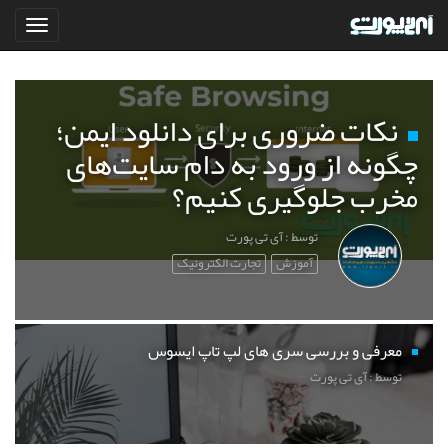
نکات ضروری برای دانلود ایمن؛
چگونه از ورود به دام سایت‌های
مخرب جلوگیری کنیم؟
توسط : آی تی پورت
آموزش
تجارت الکترونیک
معرفی و بررسی سری های لپ تاپ ایسوس
توسط : آی تی پورت