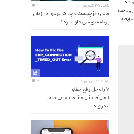
 باشد.
شنبه ۲۵ شهریور ۰۲
۴
برنامه تا
فایل jsp چیست و چه کاربردی در زبان
قیق تمام
برنامه نویسی جاوا دارد؟
شنبه ۱۸ شهریور ۰۲
۳
۷ راه حل رفع خطای
err_connection_timed_out در
اندروید