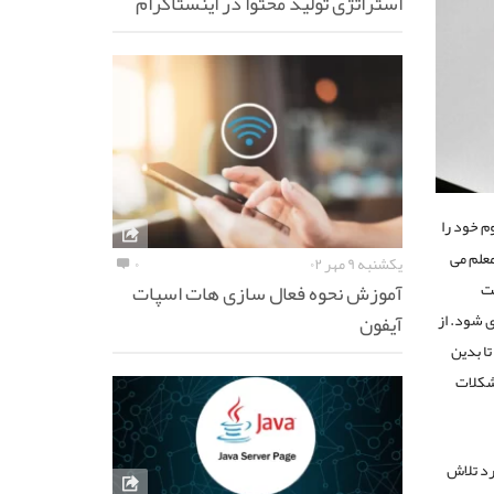
استراتژی تولید محتوا در اینستاگرام
م خود را
علم می
یکشنبه ۹ مهر ۰۲
۰
آموزش نحوه فعال سازی هات اسپات
یت
آیفون
 شود. از
تا بدین
مشکلات
رد تلاش