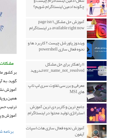
شغل ادمین اینستاگرام چیست و
چگونه ادمین اینستاگرام شویم؟
آموزش حل مشکل page isn’t
available right now در اینستاگرام
ویندوز پاورشل چیست ؟ کاربرد ها و
نحوه فعال سازی powershell
مشکلات ب
۱۱ راهکار برای حل مشکل
err_name_not_resolved اندروید
بر کشور ما
گوید، به آ
معرفی و بررسی تفاوت سری لپ تاپ
آموزش نشده
های MSI
همین رو پل
جامع ترین و کاربردی ترین آموزش
ترتیب حس و
استراتژی تولید محتوا در اینستاگرام
آموزش و پر
آموزش نحوه فعال سازی هات اسپات
برنامه ش
آیفون