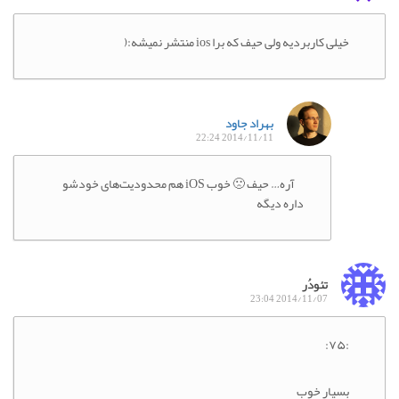
خیلی کاربردیه ولی حیف که برا ios منتشر نمیشه:(
بهراد جاود
2014/11/11 22:24
آره… حیف 🙁 خوب iOS هم محدودیت‌های خودشو
داره دیگه
تئودُر
2014/11/07 23:04
:۷۵:
بسیار خوب