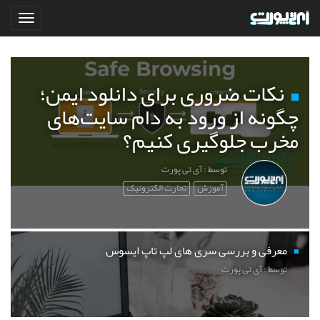
نکات ضروری برای دانلود ایمن؛
چگونه از ورود به دام سایت‌های
مخرب جلوگیری کنیم؟
توسط : آی تی پورت
آموزش
تجارت الکترونیک
معرفی و بررسی سری های لپ تاپ ایسوس
توسط : آی تی پورت