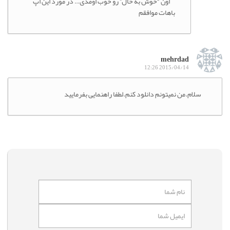
اون “خوش به حال” رو خوب اومدی… در مورد این اپ
باهات موافقم
mehrdad
2015/04/14 12:26
سلام.من نمیتونم دانلود کنم.لطفا راهنمایی بفرمایید