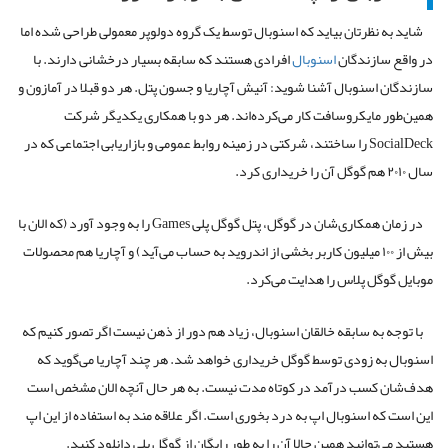
شاید به نظرتان بیاید که اسنوبال توسط یک گروه دولوپر معمولی طراحی شده اما
در واقع سازندگان
اسنوبال
افرادی هستند که سابقه بسیار درخشانی دارند. با
سازندگان اسنوبال آشنا شوید: آنیش آچاریا و جسون پتل. هر دو قبلا در آمازون و
همین‌طور مایکروسافت کار می‌کرده‌اند. هر دو با همکاری یکدیگر شرکت
SocialDeck را ساختند، شرکتی در زمینه روابط عمومی و بازاریابی اجتماعی که در
سال ۲۰۱۰ هم گوگل آن را خریداری کرد.
در زمان همکاری‌شان در گوگل، پتل گوگل پلی Games را به وجود آورد (که الان با
بیش از ۱۰۰ میلیون کاربر بخشی از اندروید به حساب می‌آید) و آچاریا هم محصولات
موبایل گوگل پلاس را هدایت می‌کرد.
با توجه به سابقه خالقان اسنوبال، زیاد هم دور از ذهن نیست اگر تصور کنیم که
اسنوبال به زودی توسط گوگل خریداری خواهد شد. هر چند آچاریا می‌گوید که
هدف‌شان کسب درآمد در کوتاه مدت نیست. به هر حال آنچه الان مشخص است
این است که اسنوبال اپ به درد بخوری است. اگر علاقه مند به استفاده از این اپ
هستید می‌توانید همین حالا آن را به طور رایگان از گوگل پلی دانلود کنید.