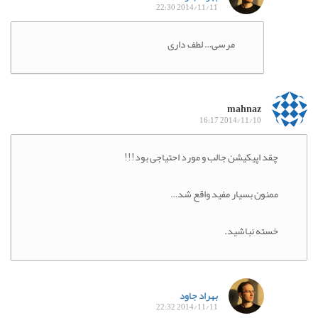
2014/11/11 22:30
مرسی… لطف داری
mahnaz
2014/11/10 16:17
چقد اپیکیشن جالب و مورد احتیاجی بود!!!
ممنون بسیار مفید واقع شد…
خسته نباشید.
بهراد جاود
2014/11/11 22:32