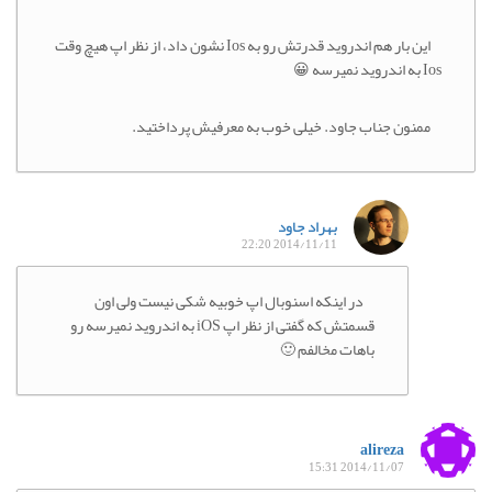
این بار هم اندروید قدرتش رو به Ios نشون داد، از نظر اپ هیچ وقت
Ios به اندروید نمیرسه 😀
ممنون جناب جاود. خیلی خوب به معرفیش پرداختید.
بهراد جاود
2014/11/11 22:20
در اینکه اسنوبال اپ خوبیه شکی نیست ولی اون
قسمتش که گفتی از نظر اپ iOS به اندروید نمیرسه رو
باهات مخالفم 🙂
alireza
2014/11/07 15:31