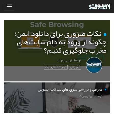
نکات ضروری برای دانلود ایمن؛
چگونه از ورود به دام سایت‌های
مخرب جلوگیری کنیم؟
توسط : آی تی پورت
آموزش
تجارت الکترونیک
معرفی و بررسی سری های لپ تاپ ایسوس
توسط : آی تی پورت