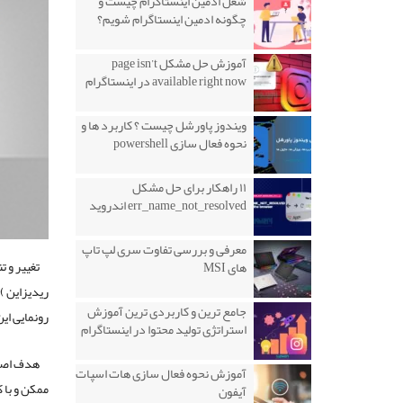
شغل ادمین اینستاگرام چیست و
چگونه ادمین اینستاگرام شویم؟
آموزش حل مشکل page isn’t
available right now در اینستاگرام
ویندوز پاورشل چیست ؟ کاربرد ها و
نحوه فعال سازی powershell
۱۱ راهکار برای حل مشکل
err_name_not_resolved اندروید
معرفی و بررسی تفاوت سری لپ تاپ
تغییر و 
های MSI
ریدیزاین )
جامع ترین و کاربردی ترین آموزش
رونمایی ای
استراتژی تولید محتوا در اینستاگرام
هدف اصلی
آموزش نحوه فعال سازی هات اسپات
ممکن و با 
آیفون