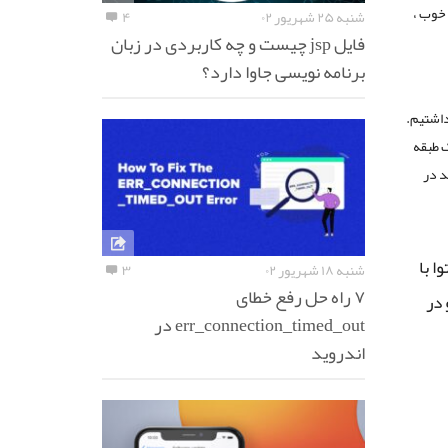
 خوب ،
شنبه ۲۵ شهریور ۰۲
۴
فایل jsp چیست و چه کاربردی در زبان
برنامه نویسی جاوا دارد؟
داشتیم.
ک طبقه
د در
ا با
شنبه ۱۸ شهریور ۰۲
۳
۷ راه حل رفع خطای
 در
err_connection_timed_out در
اندروید