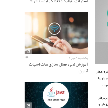
استراتژی تولید محتوا در اینستاگرام
یکشنبه ۹ مهر ۰۲
۰
آموزش نحوه فعال سازی هات اسپات
آیفون
اره (همان
زمان با
ید .
ین زمان
 زمان
و