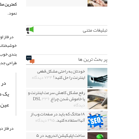
کمترین م
نمود.
تبلیغات متنی
در فاز ا
خوشبختانه 
بندی خوب (
پر بحث ترین ها
طراحی جدی
خودتان به راحتی مشکل قطعی
اینترنت را حل کنید!
۷۳۴ دیدگاه
در 
رفع مشکل کاهش سرعت اینترنت و
یک ط
یا خاموش شدن چراغ DSL
۳۳۶
عین ح
دیدگاه
۱۸ متاتگ که باید در صفحات وب از
آنها استفاده کنید.
۲۹۵ دیدگاه
در فاز د
ساخت اپلیکیشن اندروید در ۵