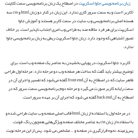
زبان برنامه‌نویسی جاوا اسکریپت
در اصطلاح یک زبان برنامه‌نویسی سمت کلاینت
(کاربر) است و به سمت سرور کاری ندارد. این زبان در کنار دو زبان
html
و
css
سه
هسته اصلی برنامه‌نویسی وب سایت در سمت کاربر هستند و آموزش جاوا
اسکریپت برای هر فرد علاقه مند به طراحی وب امری اجتناب ناپذیر است. بر خلاف
تصور اشتباهی که وجود دارد، زبان جاوا اسکریپت ربطی به زبان برنامه‌نویسی جاوا
ندارد.
کاربرد جاوا اسکریپت در پویایی بخشیدن به عناصر یک صفحه وب است. برای
توضیح بیشتر باید گفت که ساخت هر صفحه وب دو مرحله دارد: مرحله اول طراحی
ظاهر سایت که در اصطلاح به آن
front end
گفته می‌شود که تفسیر و اجرای آن در
سمت رایانه کاربر صورت می گیرد و مرحله دوم برنامه‌نویسی سمت سرور که در
اصطلاح به آن
back end
گفته می شود که اجرای آن بر عهده سرور است.
در مرحله اول‌ با استفاده از زبان
html
قالب اصلی صفحه وب سایت طراحی شده و
با استفاده از زبان
css
به عناصر مختلف صفحه ویژگی‌هایی همچون رنگ، فونت،
پس‌زمینه، نحوه قرارگیری در صفحه و … مشخص می شود. پس از این مرحله نوبت