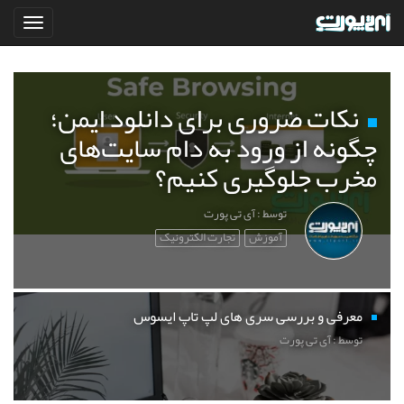
نکات ضروری برای دانلود ایمن؛
چگونه از ورود به دام سایت‌های
مخرب جلوگیری کنیم؟
توسط : آی تی پورت
آموزش
تجارت الکترونیک
معرفی و بررسی سری های لپ تاپ ایسوس
توسط : آی تی پورت