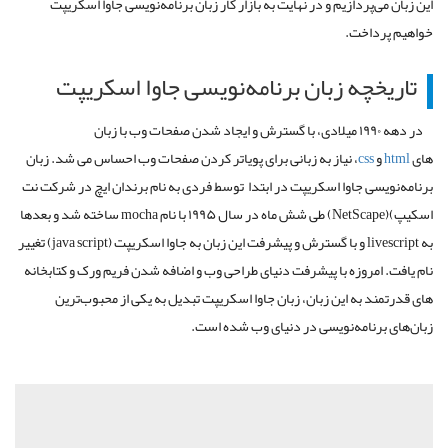
این زبان می‌پردازیم و در نهایت به بازار کار زبان برنامه‌نویسی جاوا اسکریپت
خواهیم پرداخت.
تاریخچه زبان برنامه‌نویسی جاوا اسکریپت
در دهه ۱۹۹۰ میلادی، با گسترش و ایجاد شدن صفحات وب با زبان
های
html
و
css
، نیاز به زبانی برای پویاتر کردن صفحات وب احساس می شد. زبان
برنامه‌نویسی جاوا اسکریپت در ابتدا توسط فردی به نام برندان ایچ در شرکت نت
اسکیپ
(
NetScape)
) طی شش ماه در سال ۱۹۹۵ با نام
mocha
ساخته شد و بعدها
به
livescript
و با گسترش و پیشرفت این زبان به جاوا اسکریپت
(java script)
تغییر
نام یافت. امروزه با پیشرفت دنیای طراحی وب و اضافه شدن فریم ورک و کتابخانه
های قدرتمند به این زبان، زبان جاوا اسکریپت تبدیل به یکی از محبوب‌ترین
زبان‌های برنامه‌نویسی در دنیای وب شده است.