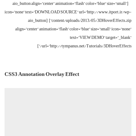
[aio_button align=”center” animation=”flash” color=”blue” size=”small”
icon=”none” text=”DOWNLOAD SOURCE” url=”http://www.itport.ir/wp-
content/uploads/2013/05/3DHoverEffects.zip”] [aio_button
align=”center” animation=”flash” color=”blue” size=”small” icon=”none”
text=”VIEW DEMO” target=”_blank”
url=”http://tympanus.net/Tutorials/3DHoverEffects/”]
CSS3 Annotation Overlay Effect