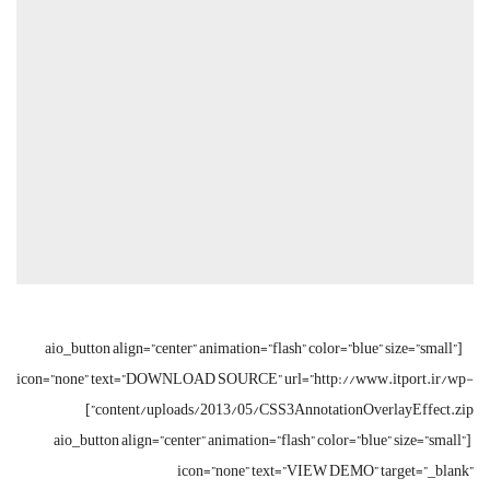
[aio_button align=”center” animation=”flash” color=”blue” size=”small”
icon=”none” text=”DOWNLOAD SOURCE” url=”http://www.itport.ir/wp-
content/uploads/2013/05/CSS3AnnotationOverlayEffect.zip”]
[aio_button align=”center” animation=”flash” color=”blue” size=”small”
icon=”none” text=”VIEW DEMO” target=”_blank”