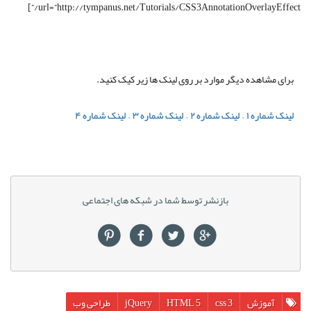
url=”http://tympanus.net/Tutorials/CSS3AnnotationOverlayEffect/”]
برای مشاهده دیگر موارد بر روی لینک ها زیر کیک کنید.
لینک شماره ۱
–
لینک شماره ۲
–
لینک شماره ۳
–
لینک شماره ۴
بازنشر توسط شما در شبکه های اجتماعی
آموزش
css 3
HTML 5
jQuery
طراحی وب