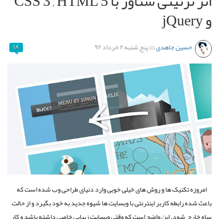
اثر تزئینی شناور با CSS 3 , HTML 5
و jQuery
حسین جاهدی
:::
پنج شنبه ۲ خرداد ۹۲
۱۸
امروزه تکنیک ها و روش های خیلی خوبی وارد دنیای طراحی وب شده است که
باعث شده رابطه کاربر اینترنتی با وبسایت ها شیوه جدید به خود بگیرد و از حالت
ساه خارج شود. این واضح است که وقتی وبسایت زیبایی خاصی داشته باشد و کار