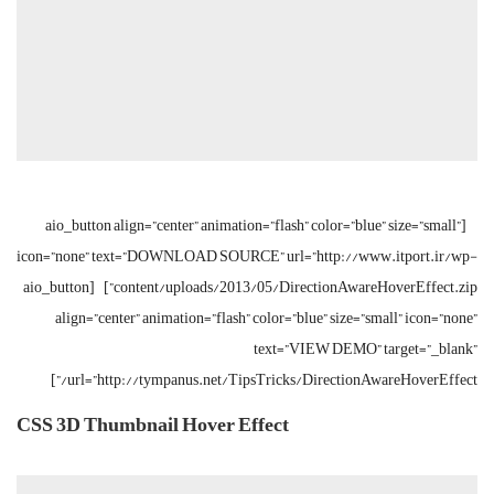
[aio_button align=”center” animation=”flash” color=”blue” size=”small”
icon=”none” text=”DOWNLOAD SOURCE” url=”http://www.itport.ir/wp-
content/uploads/2013/05/DirectionAwareHoverEffect.zip”] [aio_button
align=”center” animation=”flash” color=”blue” size=”small” icon=”none”
text=”VIEW DEMO” target=”_blank”
url=”http://tympanus.net/TipsTricks/DirectionAwareHoverEffect/”]
CSS 3D Thumbnail Hover Effect