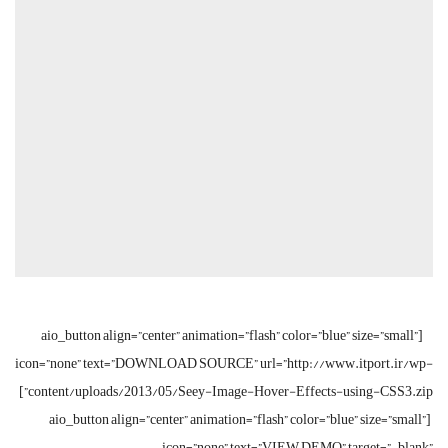
[aio_button align=”center” animation=”flash” color=”blue” size=”small”
icon=”none” text=”DOWNLOAD SOURCE” url=”http://www.itport.ir/wp-
content/uploads/2013/05/Seey-Image-Hover-Effects-using-CSS3.zip”]
[aio_button align=”center” animation=”flash” color=”blue” size=”small”
icon=”none” text=”VIEW DEMO” target=”_blank”