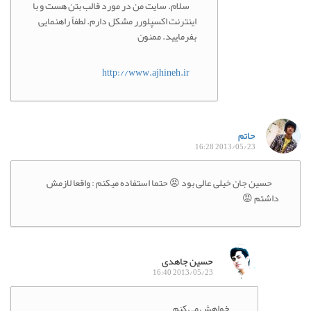
سلام. سایت من در مورد قالب بتن هست و با
اینترنت اکسپلورر مشکل دارم. لطفاً راهنمایی
بفرمایید. ممنون
http://www.ajhineh.ir
حاتم
2013/05/23 16:28
حسین جان خیلی عالی بود 😡 حتما استفاده میکنم : واقعا لازمش
داشتم 😡
حسین جاهدی
2013/05/23 16:40
خواهش می کنم