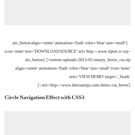
[aio_button align=”center” animation=”flash” color=”blue” size=”small”
icon=”none” text=”DOWNLOAD SOURCE” url=”http://www.itport.ir/wp-
content/uploads/2013/05/snazzy_hover_css.zip”] [aio_button
align=”center” animation=”flash” color=”blue” size=”small” icon=”none”
text=”VIEW DEMO” target=”_blank”
url=”http://www.thecssninja.com/demo/css_hover2/”]
Circle Navigation Effect with CSS3