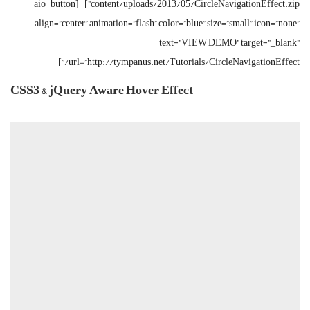
content/uploads/2013/05/CircleNavigationEffect.zip”] [aio_button
align=”center” animation=”flash” color=”blue” size=”small” icon=”none”
text=”VIEW DEMO” target=”_blank”
url=”http://tympanus.net/Tutorials/CircleNavigationEffect/”]
CSS3 & jQuery Aware Hover Effect