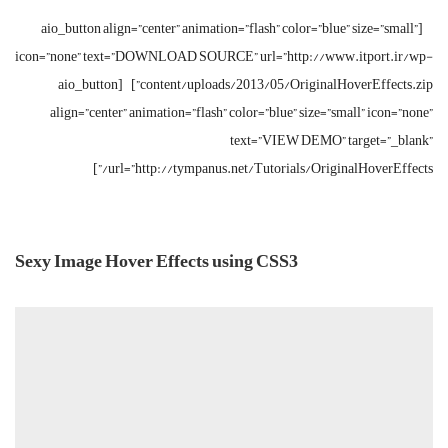
[aio_button align=”center” animation=”flash” color=”blue” size=”small”
icon=”none” text=”DOWNLOAD SOURCE” url=”http://www.itport.ir/wp-
content/uploads/2013/05/OriginalHoverEffects.zip”] [aio_button
align=”center” animation=”flash” color=”blue” size=”small” icon=”none”
text=”VIEW DEMO” target=”_blank”
url=”http://tympanus.net/Tutorials/OriginalHoverEffects/”]
Sexy Image Hover Effects using CSS3