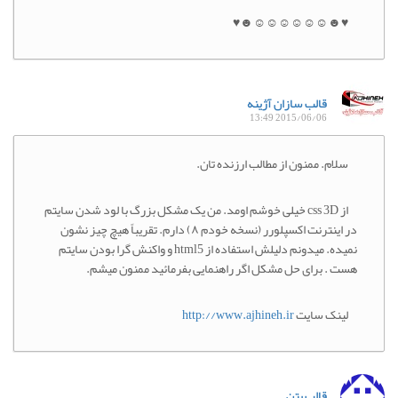
♥☻☺☺☺☺☺☺☻♥
قالب سازان آژینه
2015/06/06 13:49
سلام. ممنون از مطالب ارزنده تان.
از css 3D خیلی خوشم اومد. من یک مشکل بزرگ با لود شدن سایتم
در اینترنت اکسپلورر (نسخه خودم ۸) دارم. تقریباً هیچ چیز نشون
نمیده. میدونم دلیلش استفاده از html5 و واکنش گرا بودن سایتم
هست . برای حل مشکل اگر راهنمایی بفرمائید ممنون میشم.
لینک سایت
http://www.ajhineh.ir
قالب بتن