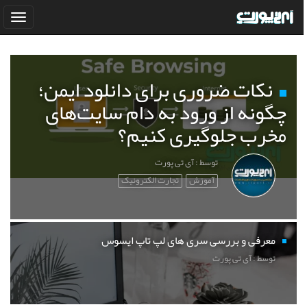
نکات ضروری برای دانلود ایمن؛
چگونه از ورود به دام سایت‌های
مخرب جلوگیری کنیم؟
توسط : آی تی پورت
آموزش
تجارت الکترونیک
معرفی و بررسی سری های لپ تاپ ایسوس
توسط : آی تی پورت