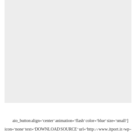
[aio_button align=”center” animation=”flash” color=”blue” size=”small”
icon=”none” text=”DOWNLOAD SOURCE” url=”http://www.itport.ir/wp-