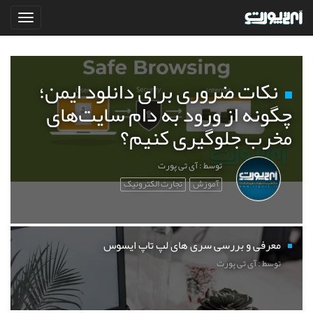
نکات ضروری برای دانلود ایمن؛
چگونه از ورود به دام سایت‌های
مخرب جلوگیری کنیم؟
توسط : آی تی پورت
آموزش
تجارت الکترونیک
معرفی و بررسی سری های لپ تاپ ایسوس
توسط : آی تی پورت