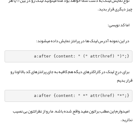
نوع نمایش لینک به دست شما خواهد بود مثلا میتونید لینک رو در بین () یا هر
چیز دیگری قرار بدید.
اما کد نویسی:
در این نمونه آدرس لینک ها در پرانتز نمایش داده میشوند:
a:after {content: " (" attr(href) ")";}
برای درج لینک در کاراکترهای دیگه هم کافیه به جای پرانتزهای کد بالا اونا رو
قرار بدیم
a:after {content: " *" attr(href) "*";}
امیدوارم این مطلب براتون مفید واقع شده باشه. ما رو از نظراتتون بی نصیب
نذارید.