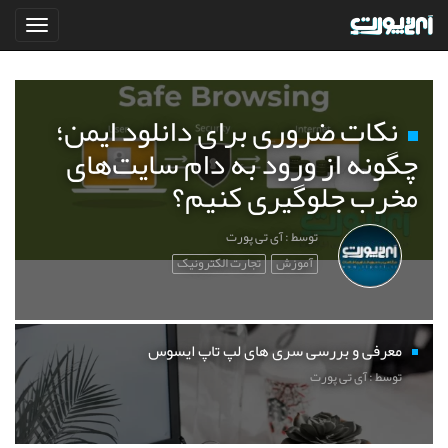
نکات ضروری برای دانلود ایمن؛
چگونه از ورود به دام سایت‌های
مخرب جلوگیری کنیم؟
توسط : آی تی پورت
آموزش
تجارت الکترونیک
معرفی و بررسی سری های لپ تاپ ایسوس
توسط : آی تی پورت