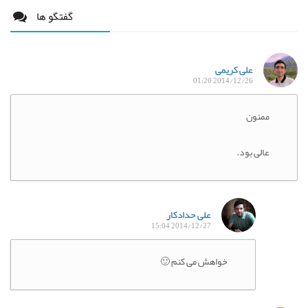
گفتگو ها
علی کریمی
2014/12/26 01:20
ممنون
عالی بود.
علی حدادکار
2014/12/27 15:04
خواهش می کنم 🙂