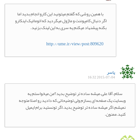
با همین روشی که گفتم میتونید این کارو انجام بدید اما
اگر دنبال کامپوننت و ماژول میگردید که اتوماتیک اینکارو
بکنه پیشنهاد میکنم یه سری به این لینک بزنید.
http://ume.ir/view/post:809620
یاسر
2015/07/04 16:32
سلام.آقا علی.میشه ساده تر توضیح بدید؟من میخواستم یه
وبسایت یک صفحه ای بسازم ولی توضیحاتی که دادید رو اصلا متوجه
نمیشم.اگر میشه ساده تر توضیح بدید.اگر تونستید برام ایمیل
کنید.ممنون.