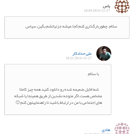
یاس
2014/12/27 16:04
سلام .چطوربارگذاری کنم کجا.میشه جزئیاتشم بگین.سپاس
علی حدادکار
2014/12/27 19:21
با سلام
شما فایل ضمیمه شده رو دانلود کنید همه چیز کاملا
مشخص هست.اگر متوجه نشدین از طریق همینجا یا شبکه
های اجتماعی با من در ارتباط باشید تا راهنماییتون کنم 🙂
هادی