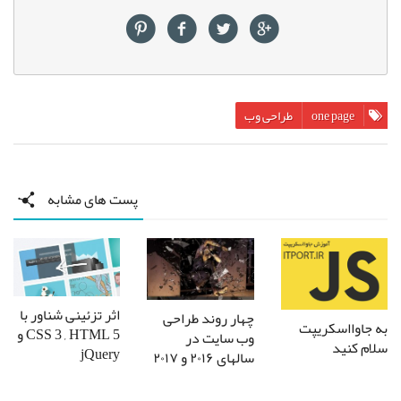
one page
طراحی وب
پست های مشابه
اثر تزئینی شناور با
چهار روند طراحی
به جاوااسکریپت
CSS 3 , HTML 5 و
وب سایت در
سلام کنید
jQuery
سالهای ۲۰۱۶ و ۲۰۱۷