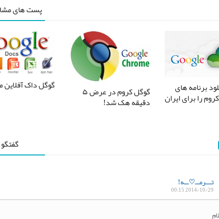
پست های مشاب
گوگل داک آفلاین م
ود برنامه های
گوگل کروم در عرض ۵
روم را برای ایران
دقیقه هک شد!
گفتگو 
تــــرمـــ♡ـــه!
2014/10/29 00:15
ام