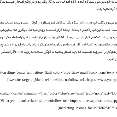
ه خودتان می‌رسد که آنچه را که آموخته‌اید به کار بگیرید و در واقع امتحان می‌شوید که
گرفته‌اید یا نه.
در مجموع می‌توان گفت اپ Primer با اینکه یک اپ کاملا غیرمنتظره از گوگل است ولی به شدت م
ت. مشابه این اپ را کمتر دیده‌ام. اینکه قرار است به زودی مباحث دیگری هم به این اپ
یدواری است که می‌توان از این اپ برای آشنایی با بسیاری از علوم و فنون استفاده کرد و
تر با مفاهیم پایه آشنا شد. اگر آیدیوایس دارید امتحان کردن این اپ رایگان را به شما پ
می‌کنم، اگر هم کاربر اندروید هستید که باید منتظر بما
ن کنید.
tton align=”center” animation=”flash” color=”blue” size=”small” icon=”none” text=”V
website” target=”_blank” relationship=”nofollow” url=”https://www.yourpr
on align=”center” animation=”flash” color=”blue” size=”small” icon=”none” text=”D
iOS” target=”_blank” relationship=”nofollow” url=”https://itunes.apple.com/us/a
marketing-lessons-for/id918628107?ls