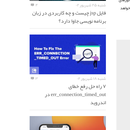
شنبه ۲۵ شهریور ۰۲
۴
خواهد
فایل jsp چیست و چه کاربردی در زبان
برنامه نویسی جاوا دارد؟
شنبه ۱۸ شهریور ۰۲
۳
۷ راه حل رفع خطای
err_connection_timed_out در
اندروید