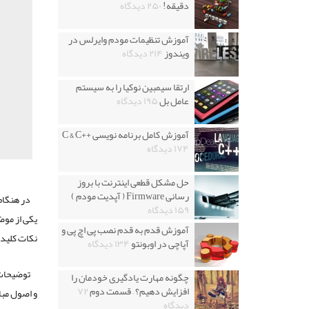
دقیقه!
۲۵۰ دیدگاه
آموزش تنظیمات مودم وایرلس در
ویندوز
۲۱۴ دیدگاه
ارتقا سیمبین نوکیا را به سیستم
عامل بل
۱۹۵ دیدگاه
آموزش کامل برنامه نویسی ++C & C
۱۷۴ دیدگاه
حل مشکل قطعی اینترنت با بروز
رسانی Firmware ( آپدیت مودم )
در هنگام
۱۵۹ دیدگاه
یکی از موض
آموزش قدم به قدم نصب پی اچ پی و
نکات کلید
آپاچی در اوبونتو
۱۳۴ دیدگاه
چگونه مهارت یادگیری خودمان را
افزایش دهیم؟ – قسمت دوم
۷۲
و اصول مبا
دیدگاه