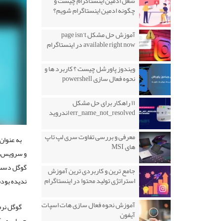
شغل ادمین اینستاگرام چیست و
چگونه ادمین اینستاگرام شویم؟
آموزش حل مشکل page isn’t
available right now در اینستاگرام
ویندوز پاورشل چیست ؟ کاربرد ها و
نحوه فعال سازی powershell
۱۱ راهکار برای حل مشکل
err_name_not_resolved اندروید
معرفی و بررسی تفاوت سری لپ تاپ
به عنوان
های MSI
و سرویس‌ها
گوگل دست ب
جامع ترین و کاربردی ترین آموزش
استراتژی تولید محتوا در اینستاگرام
ندیده بودم
آموزش نحوه فعال سازی هات اسپات
گوگل نرم
آیفون
حساب می‌آی