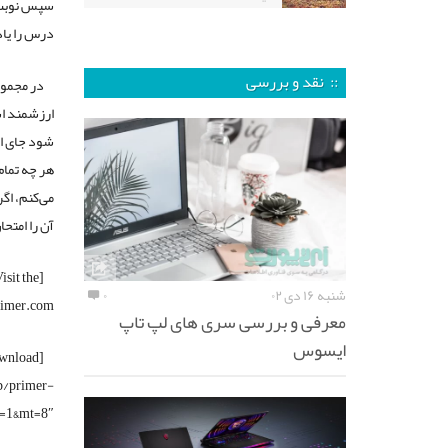
سپس نوبت ب
درس را یاد 
:: نقد و بررسی
ارزشمند اس
شود جای ام
هر چه تمام‌
آن را امتحا
isit the
شنبه ۱۶ دی ۰۲
۰
imer.com”]
معرفی و بررسی سری های لپ تاپ
ایسوس
ownload
pp/primer-
=1&mt=8″]