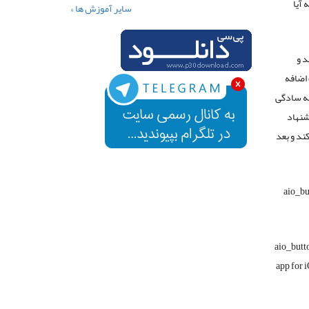
 آیا
سایر آموزش ها »
فید و
 اضافه
 به سادگی
یشنهاد
نید تا گوگل نسخه اندروید Primer را منتشر کند و بعد
[aio_bu
[aio_butt
app for 