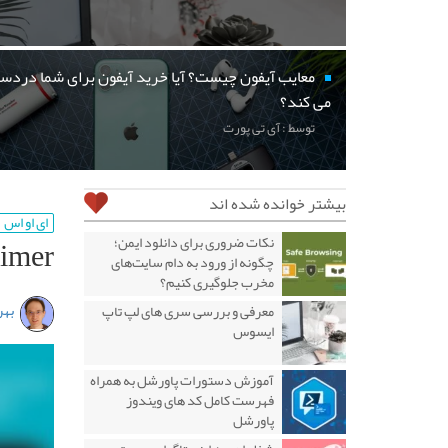
معایب آیفون چیست؟ آیا خرید آیفون برای شما دردسر
می کند؟
توسط : آی تی پورت
بیشتر خوانده شده اند
ای او اس
Primer، یک نرم افزار آموزشی بر
نکات ضروری برای دانلود ایمن؛
چگونه از ورود به دام سایت‌های
مخرب جلوگیری کنیم؟
بهر
معرفی و بررسی سری های لپ تاپ
ایسوس
آموزش دستورات پاورشل به همراه
فهرست کامل کد های ویندوز
پاورشل