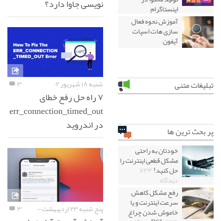
نویسی جاوا دارد؟
اینستاگرام
آموزش نحوه فعال
سازی هات اسپات
آیفون
شنبه ۱۸ شهریور ۰۲
۳
تبلیغات متنی
۷ راه حل رفع خطای
err_connection_timed_out
در اندروید
پر بحث ترین ها
خودتان به راحتی
مشکل قطعی اینترنت را
حل کنید!
۷۳۴
دیدگاه
رفع مشکل کاهش
سرعت اینترنت و یا
پنج شنبه ۲۳ اردیبهشت ۰۰
۳
خاموش شدن چراغ