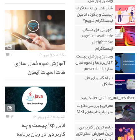
شغل ادمین اینستاگرام
چیست و چگونه ادمین
اینستاگرام شویم؟
آموزش حل مشکل
page isn’t available
right now در
اینستاگرام
یکشنبه ۹ مهر ۰۲
۰
ویندوز پاورشل چیست
آموزش نحوه فعال سازی
؟ کاربرد ها و نحوه فعال
سازی powershell
هات اسپات آیفون
۱۱ راهکار برای حل
مشکل
err_name_not_resolved اندروید
معرفی و بررسی تفاوت
سری لپ تاپ های MSI
شنبه ۲۵ شهریور ۰۲
۴
فایل jsp چیست و چه
جامع ترین و کاربردی
کاربردی در زبان برنامه
ترین آموزش استراتژی
تولید محتوا در