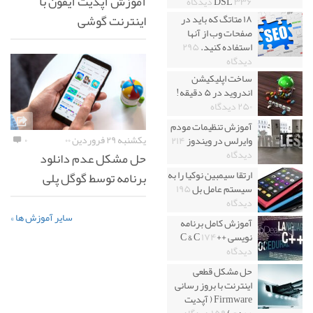
آموزش آپدیت آیفون با
۳۳۶ دیدگاه
DSL
اینترنت گوشی
۱۸ متاتگ که باید در
صفحات وب از آنها
استفاده کنید.
۲۹۵
دیدگاه
ساخت اپلیکیشن
اندروید در ۵ دقیقه!
۲۵۰ دیدگاه
آموزش تنظیمات مودم
یکشنبه ۲۹ فروردین ۰۰
۰
وایرلس در ویندوز
۲۱۴
دیدگاه
حل مشکل عدم دانلود
ارتقا سیمبین نوکیا را به
برنامه توسط گوگل پلی
سیستم عامل بل
۱۹۵
دیدگاه
سایر آموزش ها »
آموزش کامل برنامه
نویسی ++C & C
۱۷۴
دیدگاه
حل مشکل قطعی
اینترنت با بروز رسانی
Firmware ( آپدیت
مودم )
۱۵۹ دیدگاه