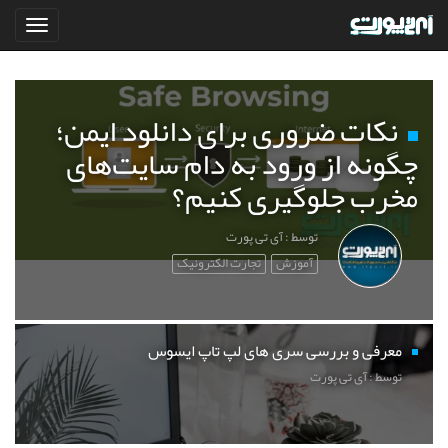
نکات ضروری برای دانلود ایمن؛
چگونه از ورود به دام سایت‌های
مخرب جلوگیری کنیم؟
توسط : آی تی پورت
آموزش
تجارت الکترونیک
معرفی و بررسی سری های لپ تاپ ایسوس
توسط : آی تی پورت