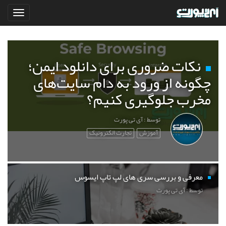
نکات ضروری برای دانلود ایمن؛
چگونه از ورود به دام سایت‌های
مخرب جلوگیری کنیم؟
توسط : آی تی پورت
آموزش
تجارت الکترونیک
معرفی و بررسی سری های لپ تاپ ایسوس
توسط : آی تی پورت