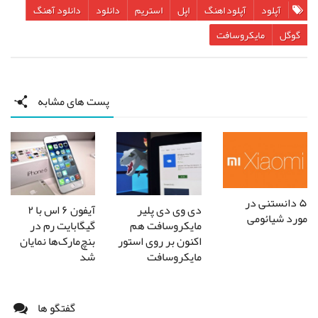
آپلود
آپلود اهنگ
اپل
استریم
دانلود
دانلود آهنگ
گوگل
مایکروسافت
پست های مشابه
۵ دانستنی در
آیفون ۶ اس با ۲
دی وی دی پلیر
مورد شیائومی
گیگابایت رم در
مایکروسافت هم
بنچ‌مارک‌ها نمایان
اکنون بر روی استور
شد
مایکروسافت
گفتگو ها