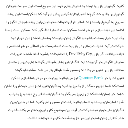
کنید. گیم پلی بازی با توجه به نمایش های خود نیز سریع است. این سرعت هیجان
گیم پلی را بالا برده. گرچه که برایتان نگرانی پیش می آید که ممکن است این روند
سریع به گیم پلی لطمه زند. اما از طرفی تحولات محیط بازی این روند هیجان انگیز را
ادامه می دهد. بازی در هر لحظه ممکن است شما را غافلگیر کند. ممکن است وسط
یک نبرد خیلی سخت باشید و ناگهان زمان بیایستد و همان لحظه زمان دوباره به
حرکت درآید. تحولات زمانی در بازی دست شما نیست. هر اتفاقی در هر لحظه می
تواند بیافتد. اگر بازی Devil May Cry را انجام داده باشید قطعا شاهد تغییرات
محیطی ناگهانی در آن بوده اید. ناگهان نیروهای شیطانی گوشه های دیوار و مناطق
مختلف بازی را تغییر می دادند و مسیر شما طولانی تر می شد. مشابه اینگونه
تغییرات را در
Quantum Break
نیز می توانید ببینید. در برخی نقاط بازی ممکن
است که شما مجبور به گذر از یک پل باشید و ناگهان تغییرات زمانی خودش را نشان
دهد. در همان لحظه که از روی پل می گذرید ناگهان تصادفی رخ دهد و پل خراب
شود اما زمان بایستد و شما بتوانید راحت تر مسیر را طی کنید. اما در همین بین
ناگهان زمان دوباره به حرکت در آید. این موضوع کار را پیچیده تر می کند. قدرت
های کنترل زمان هم در این مراحل به شدت کاربرد خواهند داشت.