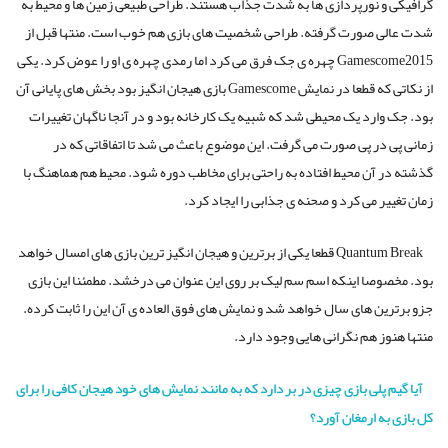
گرافیکی و نورپردازی ها به شدت جذاب هستند. طراحی طبیعی زمین ها و محیط به
شدت عالی صورت گرفته. طراحی شخصیت های بازی هم خوب است. منتها قبل از
Gamescome2015 چهره ی جک فرق می کرد اما رمدی چهره ی او را عوض کرد. یکی
از نکاتی که قطعا در نمایش Gamescome بازی هیجان انگیز بود بخش های پایانی آن
بود. جک وارد یک محیطی شد که شبیه یک کارخانه بود و در آنجا ناگهان تغییرات
زمانی پی در پی صورت می گرفت. این موضوع باعث می شد تا اتفاقاتی که در
گذشته در آن محیط افتاده به راحتی برای مخاطب دوره شود. محیط هم هماهنگ با
زمان تغییر می کرد و صحنه ی جذابی را ایجاد کرد.
Quantum Break قطعا یکی از برترین و هیجان انگیز ترین بازی های امسال خواهد
بود. مخصوصا اینکه اسم سم لیک بر روی این عنوان می درخشد. مطمئنا این بازی
جزو برترین های سال خواهد شد و نمایش های فوق العاده ی آن این را ثابت کرده.
منتها هنوز هم نگرانی هایی وجود دارد.
آیا گیم پلی بازی چیزی در بر دارد که به مانند نمایش های خود هیجان کافی را برای
کل بازی به ارمغان آورد؟