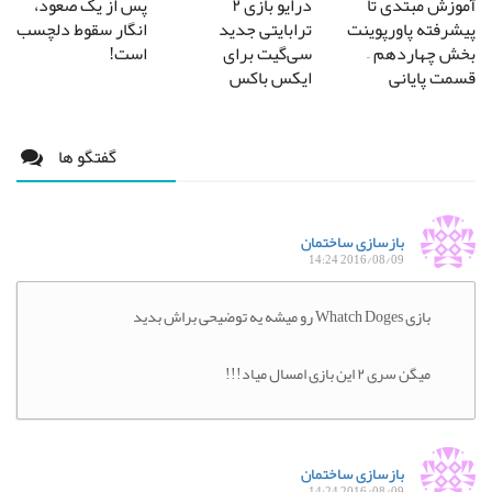
آموزش مبتدی تا
درایو بازی ۲
پس از یک صعود،
پیشرفته پاورپوینت
ترابایتی جدید
انگار سقوط دلچسب
بخش چهاردهم –
سی‌گیت برای
است!
قسمت پایانی
ایکس باکس
گفتگو ها
بازسازی ساختمان
2016/08/09 14:24
بازی Whatch Doges رو میشه یه توضیحی براش بدید
میگن سری ۲ این بازی امسال میاد!!!
بازسازی ساختمان
2016/08/09 14:24