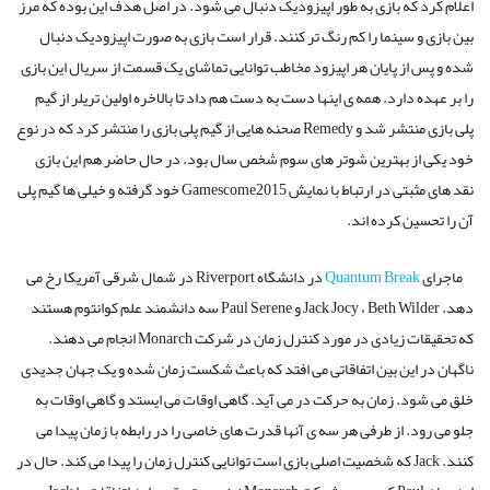
اعلام کرد که بازی به طور اپیزودیک دنبال می شود. در اصل هدف این بوده که مرز
بین بازی و سینما را کم رنگ تر کنند. قرار است بازی به صورت اپیزودیک دنبال
شده و پس از پایان هر اپیزود مخاطب توانایی تماشای یک قسمت از سریال این بازی
را بر عهده دارد. همه ی اینها دست به دست هم داد تا بالاخره اولین تریلر از گیم
پلی بازی منتشر شد و Remedy صحنه هایی از گیم پلی بازی را منتشر کرد که در نوع
خود یکی از بهترین شوتر های سوم شخص سال بود. در حال حاضر هم این بازی
نقد های مثبتی در ارتباط با نمایش Gamescome2015 خود گرفته و خیلی ها گیم پلی
آن را تحسین کرده اند.
ماجرای
Quantum Break
در دانشگاه Riverport در شمال شرقی آمریکا رخ می
دهد. Jack Jocy ، Beth Wilder و Paul Serene سه دانشمند علم کوانتوم هستند
که تحقیقات زیادی در مورد کنترل زمان در شرکت Monarch انجام می دهند.
ناگهان در این بین اتفاقاتی می افتد که باعث شکست زمان شده و یک جهان جدیدی
خلق می شود. زمان به حرکت در می آید. گاهی اوقات می ایستد و گاهی اوقات به
جلو می رود. از طرفی هر سه ی آنها قدرت های خاصی را در رابطه با زمان پیدا می
کنند. Jack که شخصیت اصلی بازی است توانایی کنترل زمان را پیدا می کند. حال در