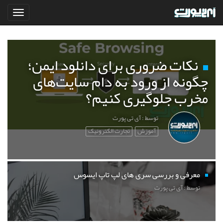
نکات ضروری برای دانلود ایمن؛
چگونه از ورود به دام سایت‌های
مخرب جلوگیری کنیم؟
توسط : آی تی پورت
آموزش
تجارت الکترونیک
معرفی و بررسی سری های لپ تاپ ایسوس
توسط : آی تی پورت