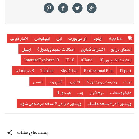
App Bar
آپلود
آی تی پورت
اپل
اپلیکیشن
اخبار آی تی
اسکای درایو
اشتراک گذاری
امکانات جدید ویندوز 8
ایمیل
اینترنت اکسپلورر10
iCloud
IE10
Internet Explorer 10
windows 8
Taskbar
SkyDrive
Professional Plus
ITport
تبلت
رجیستری ویندوز 8
فناوری
کامپیوتر
لمسی
مایکروسافت
نرم افزار
وب
ویندوز 8
ویندوز 8 در 9 نسخه مختلف
ويندوز ۸ را در ۴ نسخه عرضه می شود
پست های مشابه