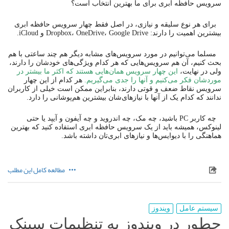
سرویس حافظه ابری برای ما بهترین انتخاب است؟
برای هر نوع سلیقه و نیازی، در اصل فقط چهار سرویس حافظه ابری
بیشترین اهمیت را دارند: Dropbox، OneDrive، Google Drive و iCloud.
مسلما می‌توانیم در مورد سرویس‌های مشابه دیگر هم چند ساعتی با هم
بحث کنیم، آن هم سرویس‌هایی که هر کدام ویژگی‌های خودشان را دارند،
ولی در نهایت،
این چهار سرویس همان‌هایی هستند که اکثر ما بیشتر در
موردشان فکر می‌کنیم و آنها را جدی می‌گیریم.
هر کدام از این چهار
سرویس نقاط ضعف و قوتی دارند، بنابراین ممکن است خیلی از کاربران
ندانند که کدام یک از آنها با نیازهای‌شان بیشترین هم‌پوشانی را دارد.
چه کاربر PC باشید، چه مک، چه اندروید و چه آیفون و آیپد یا حتی
لینوکس، همیشه باید از یک سرویس حافظه ابری استفاده کنید که بهترین
هماهنگی را با دیوایس‌ها و نیازهای ابری‌تان داشته باشد.
مطالعه کامل این مطلب
سیستم عامل
ویندوز
چطور در ویندوز به تنظیمات سینک