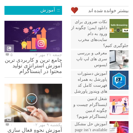
:: آموزش
بیشتر خوانده شده اند
نکات ضروری برای
دانلود ایمن؛ چگونه از
ورود به دام
سایت‌های مخرب
جلوگیری کنیم؟
معرفی و بررسی
جمعه ۲۱ مهر ۰۲
۵
سری های لپ تاپ
جامع ترین و کاربردی ترین
ایسوس
آموزش استراتژی تولید
محتوا در اینستاگرام
آموزش دستورات
پاورشل به همراه
فهرست کامل کد
های ویندوز پاورشل
شغل ادمین
اینستاگرام چیست و
چگونه ادمین
اینستاگرام شویم؟
آموزش حل مشکل
یکشنبه ۹ مهر ۰۲
۰
آموزش نحوه فعال سازی
page isn’t available