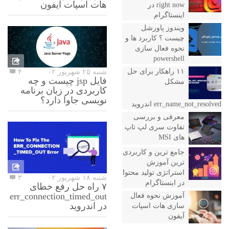
هات اسپات آیفون
right now در
اینستاگرام
ویندوز پاورشل
چیست ؟ کاربرد ها و
نحوه فعال سازی
powershell
۱۱ راهکار برای حل
شنبه ۲۵ شهریور ۰۲
۴
فایل jsp چیست و چه
مشکل
کاربردی در زبان برنامه
نویسی جاوا دارد؟
err_name_not_resolved اندروید
معرفی و بررسی
تفاوت سری لپ تاپ
های MSI
جامع ترین و کاربردی
ترین آموزش
استراتژی تولید محتوا
شنبه ۱۸ شهریور ۰۲
۳
در اینستاگرام
۷ راه حل رفع خطای
err_connection_timed_out
آموزش نحوه فعال
در اندروید
سازی هات اسپات
آیفون