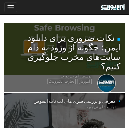
نکات ضروری برای دانلود
ایمن؛ چگونه از ورود به دام
سایت‌های مخرب جلوگیری
کنیم؟
توسط : آی تی پورت
آموزش
تجارت الکترونیک
معرفی و بررسی سری های لپ تاپ ایسوس
توسط : آی تی پورت